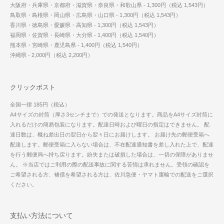
大阪府・兵庫県・京都府・滋賀県・奈良県・和歌山県 - 1,300円（税込 1,543円）
鳥取県・島根県・岡山県・広島県・山口県 - 1,300円（税込 1,543円）
香川県・徳島県・愛媛県・高知県 - 1,300円（税込 1,543円）
福岡県・佐賀県・長崎県・大分県 - 1,400円（税込 1,540円）
熊本県・宮崎県・鹿児島県 - 1,400円（税込 1,540円）
沖縄県 - 2,000円（税込 2,200円）
クリックポスト
全国一律 185円（税込）
A4サイズの封筒（厚さ3センチまで）での発送となります。商品をA4サイズ封筒に
入れるだけの簡易包装になります。配達日時および曜日の指定はできません。 配
達日数は、概ね差出日の翌日から翌々日にお届けします。 お届け先の郵便受箱へ
配達します。郵便受箱に入らない場合は、不在配達通知書を差し入れた上で、配達
を行う郵便局へ持ち戻ります。紛失または破損した場合は、一切の保障がありませ
ん。 ※当店ではご利用の際の配送事故に関する苦情は承れません。受領の確認を
ご希望される方、補償を希望される方は、佐川急便・ヤマト運輸での配送をご選択
ください。
支払い方法について