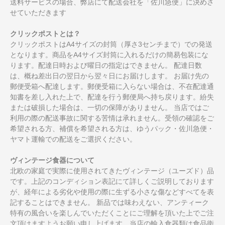
送料サービスの場合、弊店にて配送会社を「佐川急便」に決めさ
せていただきます
クリックポストとは？
クリックポストはA4サイズの封筒（厚さ3センチまで）での発送
となります。商品をA4サイズ封筒に入れるだけの簡易包装にな
ります。配達日時および曜日の指定はできません。 配達日数
は、概ね差出日の翌日から翌々日にお届けします。 お届け先の
郵便受箱へ配達します。郵便受箱に入らない場合は、不在配達通
知書を差し入れた上で、配達を行う郵便局へ持ち戻ります。紛失
または破損した場合は、一切の保障がありません。 当店ではご
利用の際の配送事故に関する苦情は承れません。受領の確認をご
希望される方、補償を希望される方は、ゆうパック・佐川急便・
ヤマト運輸での配送をご選択ください。
ヴィンテージ食器について
北欧の家庭で実際に使用されてきたヴィンテージ（ユーズド）品
です。上記のコンディション表記にて詳しくご説明しております
が、経年による劣化や使用の際に生ずる小さな傷などすべてを表
記することはできません。 新品では味わえない、アンティーク
特有の風合いを楽しんでいただくことにご理解を頂いた上でご注
文頂けますようお願い申し上げます。当店の輸入食器類は食品衛