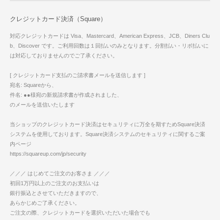
クレジットカード決済（Square）
対応クレジットカードは Visa、Mastercard、American Express、JCB、Diners Clu
b、Discover です。ご利用回数は１回払いのみとなります。分割払い・リボ払いに
は対応しておりませんのでご了承ください。
[ クレジットカード支払のご請求書メールを送信します ]
宛名: Squareから、
件名: ●●様宛の新規請求書が作成されました、
のメールを送信いたします
当ショップのクレジットカード決済はセキュリティに万全を期すためSquare決済
システムを使用しております。Square決済システムのセキュリティに関するご案
内ページ
https://squareup.com/jp/security
／／／ はじめてご注文のお客さま ／／／
初回1万円以上のご注文のお支払いは
銀行振込とさせていただきますので、
あらかじめご了承ください。
ご注文の際、クレジットカードを選択いただいた場合でも