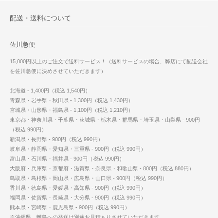
配送・送料について
佐川急便
15,000円以上のご注文で送料サービス！（送料サービスの場合、弊店にて配送会社
を佐川急便に決めさせていただきます）
北海道 - 1,400円（税込 1,540円）
青森県・岩手県・秋田県 - 1,300円（税込 1,430円）
宮城県・山形県・福島県 - 1,100円（税込 1,210円）
東京都・神奈川県・千葉県・茨城県・栃木県・群馬県・埼玉県・山梨県 - 900円
（税込 990円）
新潟県・長野県 - 900円（税込 990円）
岐阜県・静岡県・愛知県・三重県 - 900円（税込 990円）
富山県・石川県・福井県 - 900円（税込 990円）
大阪府・兵庫県・京都府・滋賀県・奈良県・和歌山県 - 800円（税込 880円）
鳥取県・島根県・岡山県・広島県・山口県 - 900円（税込 990円）
香川県・徳島県・愛媛県・高知県 - 900円（税込 990円）
福岡県・佐賀県・長崎県・大分県 - 900円（税込 990円）
熊本県・宮崎県・鹿児島県 - 900円（税込 990円）
※沖縄県、離島への発送は別途お見積もりさせていただきます