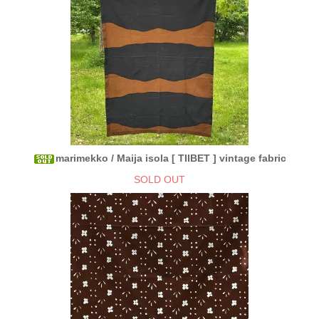
marimekko / Maija isola [ TIIBET ] vintage fabric
SOLD OUT