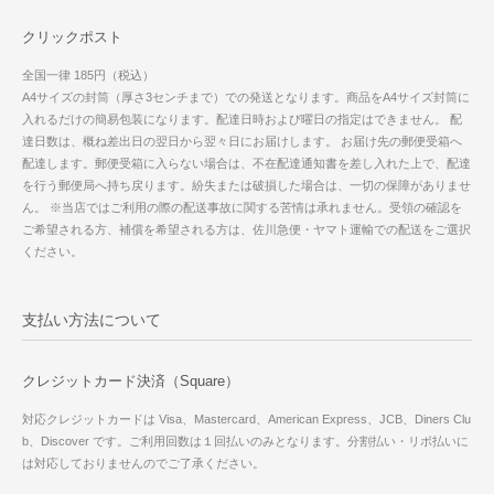
クリックポスト
全国一律 185円（税込）
A4サイズの封筒（厚さ3センチまで）での発送となります。商品をA4サイズ封筒に
入れるだけの簡易包装になります。配達日時および曜日の指定はできません。 配
達日数は、概ね差出日の翌日から翌々日にお届けします。 お届け先の郵便受箱へ
配達します。郵便受箱に入らない場合は、不在配達通知書を差し入れた上で、配達
を行う郵便局へ持ち戻ります。紛失または破損した場合は、一切の保障がありませ
ん。 ※当店ではご利用の際の配送事故に関する苦情は承れません。受領の確認を
ご希望される方、補償を希望される方は、佐川急便・ヤマト運輸での配送をご選択
ください。
支払い方法について
クレジットカード決済（Square）
対応クレジットカードは Visa、Mastercard、American Express、JCB、Diners Clu
b、Discover です。ご利用回数は１回払いのみとなります。分割払い・リボ払いに
は対応しておりませんのでご了承ください。