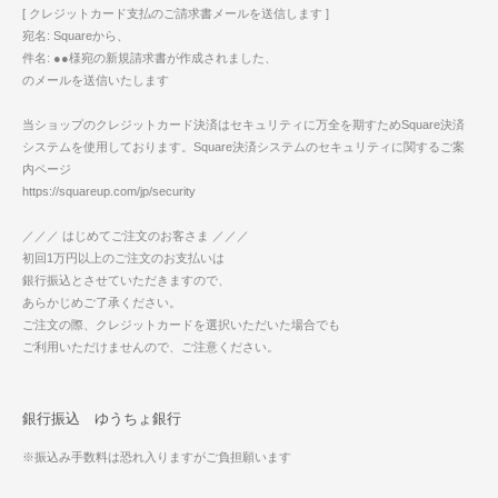
[ クレジットカード支払のご請求書メールを送信します ]
宛名: Squareから、
件名: ●●様宛の新規請求書が作成されました、
のメールを送信いたします
当ショップのクレジットカード決済はセキュリティに万全を期すためSquare決済
システムを使用しております。Square決済システムのセキュリティに関するご案
内ページ
https://squareup.com/jp/security
／／／ はじめてご注文のお客さま ／／／
初回1万円以上のご注文のお支払いは
銀行振込とさせていただきますので、
あらかじめご了承ください。
ご注文の際、クレジットカードを選択いただいた場合でも
ご利用いただけませんので、ご注意ください。
銀行振込 ゆうちょ銀行
※振込み手数料は恐れ入りますがご負担願います