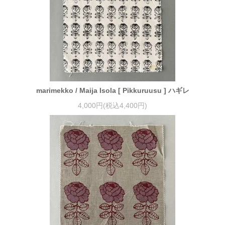
marimekko / Maija Isola [ Pikkuruusu ] ハギレ
4,000円(税込4,400円)