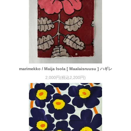
marimekko / Maija Isola [ Maalaisruusu ] ハギレ
2,000円(税込2,200円)