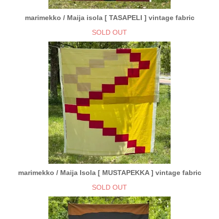
marimekko / Maija isola [ TASAPELI ] vintage fabric
SOLD OUT
marimekko / Maija Isola [ MUSTAPEKKA ] vintage fabric
SOLD OUT