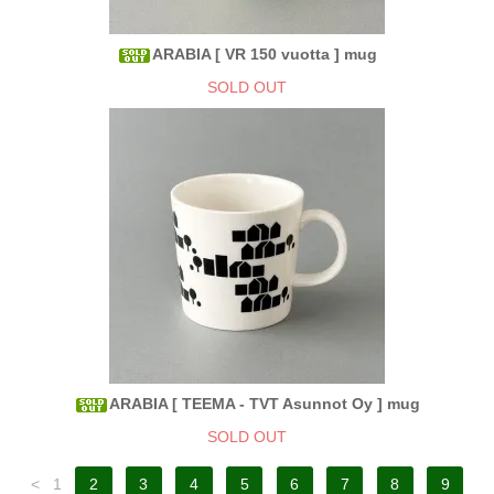
ARABIA [ VR 150 vuotta ] mug
SOLD OUT
ARABIA [ TEEMA - TVT Asunnot Oy ] mug
SOLD OUT
<
1
2
3
4
5
6
7
8
9