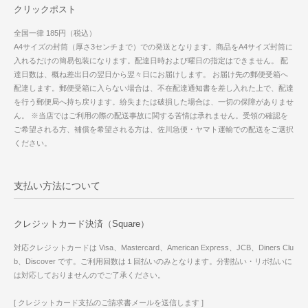
クリックポスト
全国一律 185円（税込）
A4サイズの封筒（厚さ3センチまで）での発送となります。商品をA4サイズ封筒に
入れるだけの簡易包装になります。配達日時および曜日の指定はできません。 配
達日数は、概ね差出日の翌日から翌々日にお届けします。 お届け先の郵便受箱へ
配達します。郵便受箱に入らない場合は、不在配達通知書を差し入れた上で、配達
を行う郵便局へ持ち戻ります。紛失または破損した場合は、一切の保障がありませ
ん。 ※当店ではご利用の際の配送事故に関する苦情は承れません。受領の確認を
ご希望される方、補償を希望される方は、佐川急便・ヤマト運輸での配送をご選択
ください。
支払い方法について
クレジットカード決済（Square）
対応クレジットカードは Visa、Mastercard、American Express、JCB、Diners Clu
b、Discover です。ご利用回数は１回払いのみとなります。分割払い・リボ払いに
は対応しておりませんのでご了承ください。
[ クレジットカード支払のご請求書メールを送信します ]