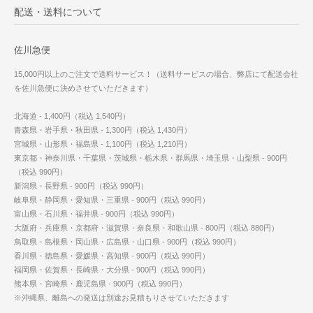
配送・送料について
佐川急便
15,000円以上のご注文で送料サービス！（送料サービスの場合、弊店にて配送会社
を佐川急便に決めさせていただきます）
北海道 - 1,400円（税込 1,540円）
青森県・岩手県・秋田県 - 1,300円（税込 1,430円）
宮城県・山形県・福島県 - 1,100円（税込 1,210円）
東京都・神奈川県・千葉県・茨城県・栃木県・群馬県・埼玉県・山梨県 - 900円
（税込 990円）
新潟県・長野県 - 900円（税込 990円）
岐阜県・静岡県・愛知県・三重県 - 900円（税込 990円）
富山県・石川県・福井県 - 900円（税込 990円）
大阪府・兵庫県・京都府・滋賀県・奈良県・和歌山県 - 800円（税込 880円）
鳥取県・島根県・岡山県・広島県・山口県 - 900円（税込 990円）
香川県・徳島県・愛媛県・高知県 - 900円（税込 990円）
福岡県・佐賀県・長崎県・大分県 - 900円（税込 990円）
熊本県・宮崎県・鹿児島県 - 900円（税込 990円）
※沖縄県、離島への発送は別途お見積もりさせていただきます