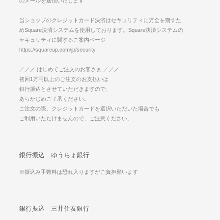
のメールを送信いたします
当ショップのクレジットカード決済はセキュリティに万全を期すた
めSquare決済システムを使用しております。Square決済システムの
セキュリティに関するご案内ページ
https://squareup.com/jp/security
／／／ はじめてご注文のお客さま ／／／
初回1万円以上のご注文のお支払いは
銀行振込とさせていただきますので、
あらかじめご了承ください。
ご注文の際、クレジットカードを選択いただいた場合でも
ご利用いただけませんので、ご注意ください。
銀行振込 ゆうちょ銀行
※振込み手数料は恐れ入りますがご負担願います
銀行振込 三井住友銀行