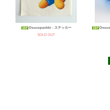
Osuuspankki - ステッカー
Osuus
SOLD OUT