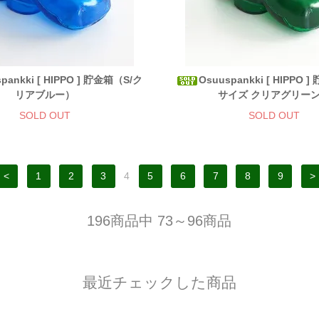
pankki [ HIPPO ] 貯金箱（S/ク
Osuuspankki [ HIPPO
リアブルー）
サイズ クリアグリー
SOLD OUT
SOLD OUT
<
1
2
3
4
5
6
7
8
9
>
196商品中 73～96商品
最近チェックした商品