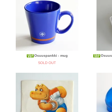
Osuuspankki - mug
Osuu
SOLD OUT