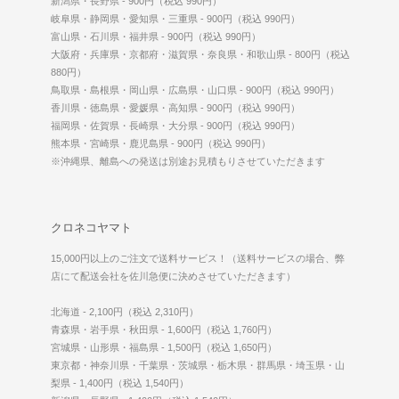
新潟県・長野県 - 900円（税込 990円）
岐阜県・静岡県・愛知県・三重県 - 900円（税込 990円）
富山県・石川県・福井県 - 900円（税込 990円）
大阪府・兵庫県・京都府・滋賀県・奈良県・和歌山県 - 800円（税込
880円）
鳥取県・島根県・岡山県・広島県・山口県 - 900円（税込 990円）
香川県・徳島県・愛媛県・高知県 - 900円（税込 990円）
福岡県・佐賀県・長崎県・大分県 - 900円（税込 990円）
熊本県・宮崎県・鹿児島県 - 900円（税込 990円）
※沖縄県、離島への発送は別途お見積もりさせていただきます
クロネコヤマト
15,000円以上のご注文で送料サービス！（送料サービスの場合、弊
店にて配送会社を佐川急便に決めさせていただきます）
北海道 - 2,100円（税込 2,310円）
青森県・岩手県・秋田県 - 1,600円（税込 1,760円）
宮城県・山形県・福島県 - 1,500円（税込 1,650円）
東京都・神奈川県・千葉県・茨城県・栃木県・群馬県・埼玉県・山
梨県 - 1,400円（税込 1,540円）