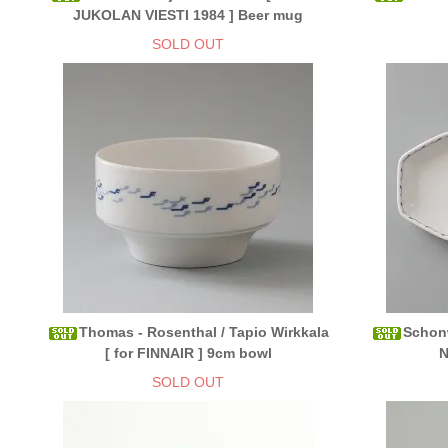
JUKOLAN VIESTI 1984 ] Beer mug
SOLD OUT
Thomas - Rosenthal / Tapio Wirkkala
Schonw
[ for FINNAIR ] 9cm bowl
N
SOLD OUT