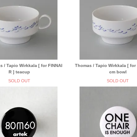
 / Tapio Wirkkala [ for FINNAI
Thomas / Tapio Wirkkala [ for
R ] teacup
cm bowl
SOLD OUT
SOLD OUT