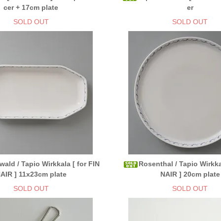
cer + 17cm plate
er
SOLD OUT
SOLD OUT
ald / Tapio Wirkkala [ for FIN
Rosenthal / Tapio Wirkka
AIR ] 11x23cm plate
NAIR ] 20cm plate
SOLD OUT
SOLD OUT