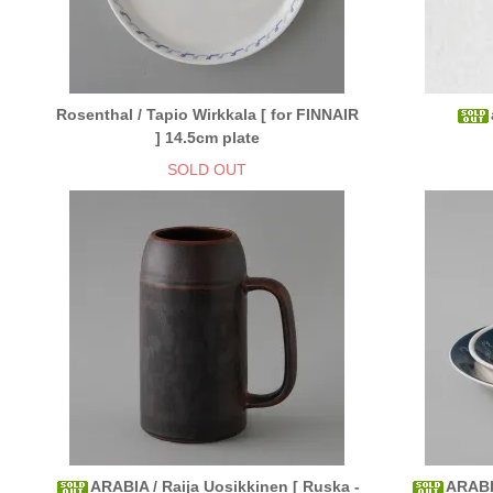
Rosenthal / Tapio Wirkkala [ for FINNAIR
] 14.5cm plate
SOLD OUT
ARABIA / Raija Uosikkinen [ Ruska -
ARABIA