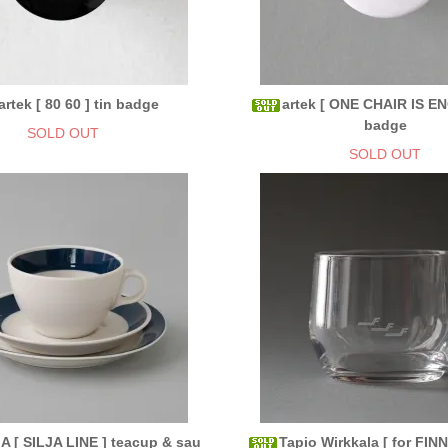
artek [ 80 60 ] tin badge
artek [ ONE CHAIR IS E
badge
SOLD OUT
SOLD OUT
 [ SILJA LINE ] teacup & sau
Tapio Wirkkala [ for FIN