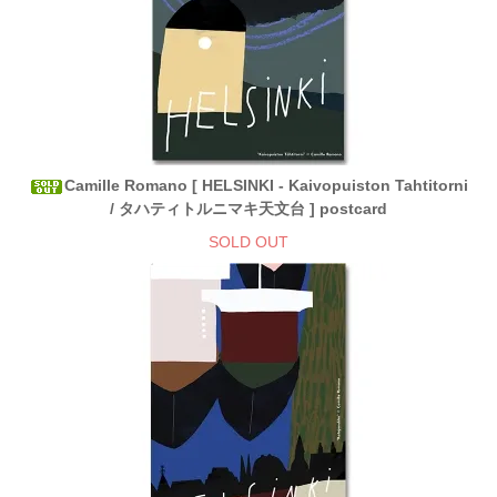
Camille Romano [ HELSINKI - Kaivopuiston Tahtitorni
/ タハティトルニマキ天文台 ] postcard
SOLD OUT