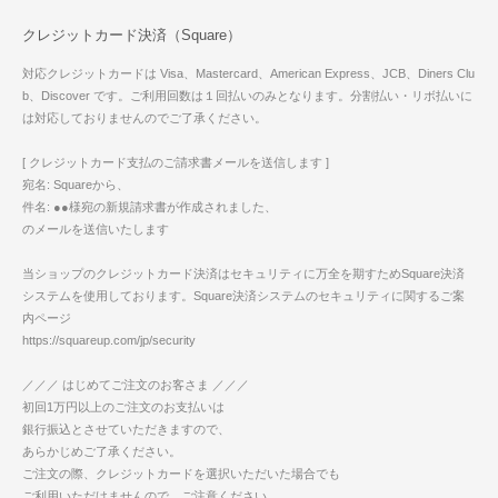
クレジットカード決済（Square）
対応クレジットカードは Visa、Mastercard、American Express、JCB、Diners Clu
b、Discover です。ご利用回数は１回払いのみとなります。分割払い・リボ払いに
は対応しておりませんのでご了承ください。
[ クレジットカード支払のご請求書メールを送信します ]
宛名: Squareから、
件名: ●●様宛の新規請求書が作成されました、
のメールを送信いたします
当ショップのクレジットカード決済はセキュリティに万全を期すためSquare決済
システムを使用しております。Square決済システムのセキュリティに関するご案
内ページ
https://squareup.com/jp/security
／／／ はじめてご注文のお客さま ／／／
初回1万円以上のご注文のお支払いは
銀行振込とさせていただきますので、
あらかじめご了承ください。
ご注文の際、クレジットカードを選択いただいた場合でも
ご利用いただけませんので、ご注意ください。