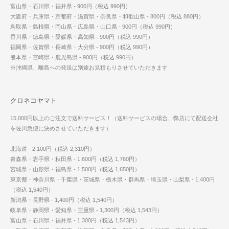
富山県・石川県・福井県 - 900円（税込 990円）
大阪府・兵庫県・京都府・滋賀県・奈良県・和歌山県 - 800円（税込 880円）
鳥取県・島根県・岡山県・広島県・山口県 - 900円（税込 990円）
香川県・徳島県・愛媛県・高知県 - 900円（税込 990円）
福岡県・佐賀県・長崎県・大分県 - 900円（税込 990円）
熊本県・宮崎県・鹿児島県 - 900円（税込 990円）
※沖縄県、離島への発送は別途お見積もりさせていただきます
クロネコヤマト
15,000円以上のご注文で送料サービス！（送料サービスの場合、弊店にて配送会社
を佐川急便に決めさせていただきます）
北海道 - 2,100円（税込 2,310円）
青森県・岩手県・秋田県 - 1,600円（税込 1,760円）
宮城県・山形県・福島県 - 1,500円（税込 1,650円）
東京都・神奈川県・千葉県・茨城県・栃木県・群馬県・埼玉県・山梨県 - 1,400円
（税込 1,540円）
新潟県・長野県 - 1,400円（税込 1,540円）
岐阜県・静岡県・愛知県・三重県 - 1,300円（税込 1,543円）
富山県・石川県・福井県 - 1,300円（税込 1,543円）