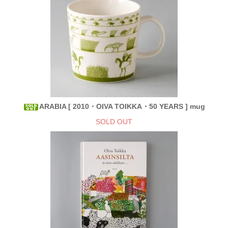
ARABIA [ 2010・OIVA TOIKKA・50 YEARS ] mug
SOLD OUT