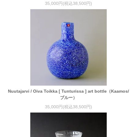
35,000円(税込38,500円)
Nuutajarvi / Oiva Toikka [ Tunturissa ] art bottle（Kaamos/
ブルー）
35,000円(税込38,500円)