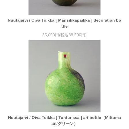
Nuutajarvi / Oiva Toikka [ Mansikkapaikka ] decoration bo
ttle
35,000円(税込38,500円)
Nuutajarvi / Oiva Toikka [ Tunturissa ] art bottle（Mittuma
ari/グリーン）