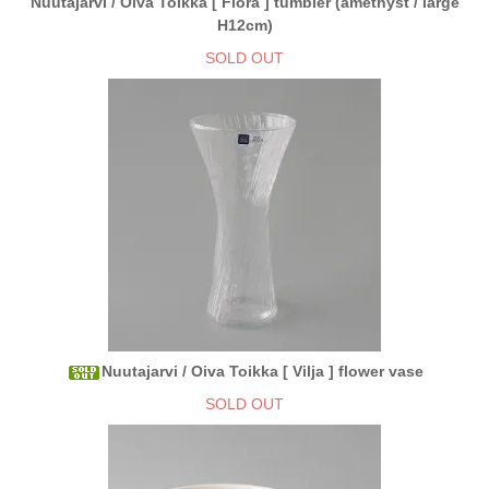
Nuutajarvi / Oiva Toikka [ Flora ] tumbler (amethyst / large
H12cm)
SOLD OUT
Nuutajarvi / Oiva Toikka [ Vilja ] flower vase
SOLD OUT