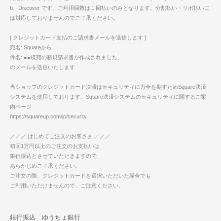
b、Discover です。ご利用回数は１回払いのみとなります。分割払い・リボ払いに
は対応しておりませんのでご了承ください。
[ クレジットカード支払のご請求書メールを送信します ]
宛名: Squareから、
件名: ●●様宛の新規請求書が作成されました、
のメールを送信いたします
当ショップのクレジットカード決済はセキュリティに万全を期すためSquare決済
システムを使用しております。Square決済システムのセキュリティに関するご案
内ページ
https://squareup.com/jp/security
／／／ はじめてご注文のお客さま ／／／
初回1万円以上のご注文のお支払いは
銀行振込とさせていただきますので、
あらかじめご了承ください。
ご注文の際、クレジットカードを選択いただいた場合でも
ご利用いただけませんので、ご注意ください。
銀行振込 ゆうちょ銀行