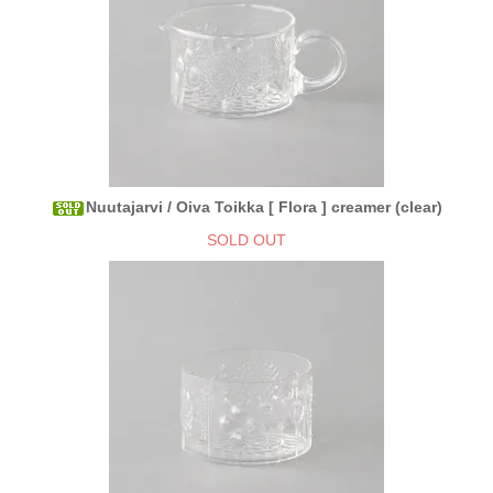
Nuutajarvi / Oiva Toikka [ Flora ] creamer (clear)
SOLD OUT