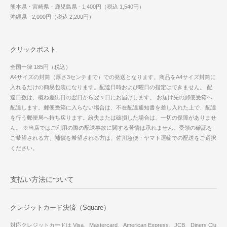
熊本県・宮崎県・鹿児島県 - 1,400円（税込 1,540円）
沖縄県 - 2,000円（税込 2,200円）
クリックポスト
全国一律 185円（税込）
A4サイズの封筒（厚さ3センチまで）での発送となります。商品をA4サイズ封筒に
入れるだけの簡易包装になります。配達日時および曜日の指定はできません。 配
達日数は、概ね差出日の翌日から翌々日にお届けします。 お届け先の郵便受箱へ
配達します。郵便受箱に入らない場合は、不在配達通知書を差し入れた上で、配達
を行う郵便局へ持ち戻ります。紛失または破損した場合は、一切の保障がありませ
ん。 ※当店ではご利用の際の配送事故に関する苦情は承れません。受領の確認を
ご希望される方、補償を希望される方は、佐川急便・ヤマト運輸での配送をご選択
ください。
支払い方法について
クレジットカード決済（Square）
対応クレジットカードは Visa、Mastercard、American Express、JCB、Diners Clu