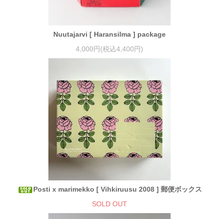
Nuutajarvi [ Haransilma ] package
4,000円(税込4,400円)
Posti x marimekko [ Vihkiruusu 2008 ] 郵便ボックス
SOLD OUT