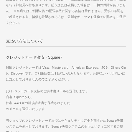
を行う郵便局へ持ち戻ります。紛失または破損した場合は、一切の保障がありませ
ん。 ※当店ではご利用の際の配送事故に関する苦情は承れません。受領の確認を
ご希望される方、補償を希望される方は、佐川急便・ヤマト運輸での配送をご選択
ください。
支払い方法について
クレジットカード決済（Square）
対応クレジットカードは Visa、Mastercard、American Express、JCB、Diners Clu
b、Discover です。ご利用回数は１回払いのみとなります。分割払い・リボ払いに
は対応しておりませんのでご了承ください。
[ クレジットカード支払のご請求書メールを送信します ]
宛名: Squareから、
件名: ●●様宛の新規請求書が作成されました、
のメールを送信いたします
当ショップのクレジットカード決済はセキュリティに万全を期すためSquare決済
システムを使用しております。Square決済システムのセキュリティに関するご案