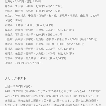
北海道 - 2,100円（税込 2,310円）
青森県・岩手県・秋田県 - 1,600円（税込 1,760円）
宮城県・山形県・福島県 - 1,500円（税込 1,650円）
東京都・神奈川県・千葉県・茨城県・栃木県・群馬県・埼玉県・山梨県 - 1,400円
（税込 1,540円）
新潟県・長野県 - 1,400円（税込 1,540円）
岐阜県・静岡県・愛知県・三重県 - 1,300円（税込 1,543円）
富山県・石川県・福井県 - 1,300円（税込 1,543円）
大阪府・兵庫県・京都府・滋賀県・奈良県・和歌山県 - 1,300円（税込 1,543円）
鳥取県・島根県・岡山県・広島県・山口県 - 1,300円（税込 1,543円）
香川県・徳島県・愛媛県・高知県 - 1,300円（税込 1,543円）
福岡県・佐賀県・長崎県・大分県 - 1,400円（税込 1,540円）
熊本県・宮崎県・鹿児島県 - 1,400円（税込 1,540円）
沖縄県 - 2,000円（税込 2,200円）
クリックポスト
全国一律 185円（税込）
A4サイズの封筒（厚さ3センチまで）での発送となります。商品をA4サイズ封筒に
入れるだけの簡易包装になります。配達日時および曜日の指定はできません。 配
達日数は、概ね差出日の翌日から翌々日にお届けします。 お届け先の郵便受箱へ
配達します。郵便受箱に入らない場合は、不在配達通知書を差し入れた上で、配達