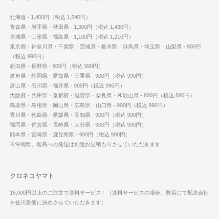
北海道 - 1,400円（税込 1,540円）
青森県・岩手県・秋田県 - 1,300円（税込 1,430円）
宮城県・山形県・福島県 - 1,100円（税込 1,210円）
東京都・神奈川県・千葉県・茨城県・栃木県・群馬県・埼玉県・山梨県 - 900円
（税込 990円）
新潟県・長野県 - 900円（税込 990円）
岐阜県・静岡県・愛知県・三重県 - 900円（税込 990円）
富山県・石川県・福井県 - 900円（税込 990円）
大阪府・兵庫県・京都府・滋賀県・奈良県・和歌山県 - 800円（税込 880円）
鳥取県・島根県・岡山県・広島県・山口県 - 900円（税込 990円）
香川県・徳島県・愛媛県・高知県 - 900円（税込 990円）
福岡県・佐賀県・長崎県・大分県 - 900円（税込 990円）
熊本県・宮崎県・鹿児島県 - 900円（税込 990円）
※沖縄県、離島への発送は別途お見積もりさせていただきます
クロネコヤマト
15,000円以上のご注文で送料サービス！（送料サービスの場合、弊店にて配送会社
を佐川急便に決めさせていただきます）