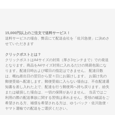
15,000円以上のご注文で送料サービス！
送料サービスの場合、弊店にて配送会社を「佐川急便」に決めさ
せていただきます
クリックポストとは？
クリックポストはA4サイズの封筒（厚さ3センチまで）での発送
となります。商品をA4サイズ封筒に入れるだけの簡易包装にな
ります。配達日時および曜日の指定はできません。 配達日数
は、概ね差出日の翌日から翌々日にお届けします。 お届け先の
郵便受箱へ配達します。郵便受箱に入らない場合は、不在配達通
知書を差し入れた上で、配達を行う郵便局へ持ち戻ります。紛失
または破損した場合は、一切の保障がありません。 当店ではご
利用の際の配送事故に関する苦情は承れません。受領の確認をご
希望される方、補償を希望される方は、ゆうパック・佐川急便・
ヤマト運輸での配送をご選択ください。