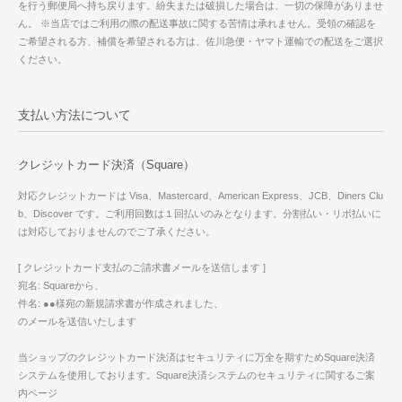
を行う郵便局へ持ち戻ります。紛失または破損した場合は、一切の保障がありませ
ん。 ※当店ではご利用の際の配送事故に関する苦情は承れません。受領の確認を
ご希望される方、補償を希望される方は、佐川急便・ヤマト運輸での配送をご選択
ください。
支払い方法について
クレジットカード決済（Square）
対応クレジットカードは Visa、Mastercard、American Express、JCB、Diners Clu
b、Discover です。ご利用回数は１回払いのみとなります。分割払い・リボ払いに
は対応しておりませんのでご了承ください。
[ クレジットカード支払のご請求書メールを送信します ]
宛名: Squareから、
件名: ●●様宛の新規請求書が作成されました、
のメールを送信いたします
当ショップのクレジットカード決済はセキュリティに万全を期すためSquare決済
システムを使用しております。Square決済システムのセキュリティに関するご案
内ページ