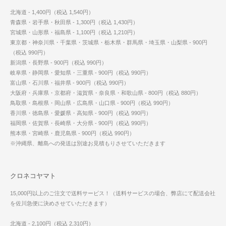
北海道 - 1,400円（税込 1,540円）
青森県・岩手県・秋田県 - 1,300円（税込 1,430円）
宮城県・山形県・福島県 - 1,100円（税込 1,210円）
東京都・神奈川県・千葉県・茨城県・栃木県・群馬県・埼玉県・山梨県 - 900円
（税込 990円）
新潟県・長野県 - 900円（税込 990円）
岐阜県・静岡県・愛知県・三重県 - 900円（税込 990円）
富山県・石川県・福井県 - 900円（税込 990円）
大阪府・兵庫県・京都府・滋賀県・奈良県・和歌山県 - 800円（税込 880円）
鳥取県・島根県・岡山県・広島県・山口県 - 900円（税込 990円）
香川県・徳島県・愛媛県・高知県 - 900円（税込 990円）
福岡県・佐賀県・長崎県・大分県 - 900円（税込 990円）
熊本県・宮崎県・鹿児島県 - 900円（税込 990円）
※沖縄県、離島への発送は別途お見積もりさせていただきます
クロネコヤマト
15,000円以上のご注文で送料サービス！（送料サービスの場合、弊店にて配送会社
を佐川急便に決めさせていただきます）
北海道 - 2,100円（税込 2,310円）