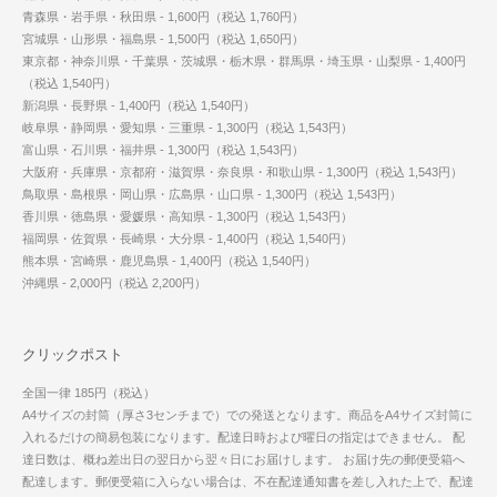
青森県・岩手県・秋田県 - 1,600円（税込 1,760円）
宮城県・山形県・福島県 - 1,500円（税込 1,650円）
東京都・神奈川県・千葉県・茨城県・栃木県・群馬県・埼玉県・山梨県 - 1,400円
（税込 1,540円）
新潟県・長野県 - 1,400円（税込 1,540円）
岐阜県・静岡県・愛知県・三重県 - 1,300円（税込 1,543円）
富山県・石川県・福井県 - 1,300円（税込 1,543円）
大阪府・兵庫県・京都府・滋賀県・奈良県・和歌山県 - 1,300円（税込 1,543円）
鳥取県・島根県・岡山県・広島県・山口県 - 1,300円（税込 1,543円）
香川県・徳島県・愛媛県・高知県 - 1,300円（税込 1,543円）
福岡県・佐賀県・長崎県・大分県 - 1,400円（税込 1,540円）
熊本県・宮崎県・鹿児島県 - 1,400円（税込 1,540円）
沖縄県 - 2,000円（税込 2,200円）
クリックポスト
全国一律 185円（税込）
A4サイズの封筒（厚さ3センチまで）での発送となります。商品をA4サイズ封筒に
入れるだけの簡易包装になります。配達日時および曜日の指定はできません。 配
達日数は、概ね差出日の翌日から翌々日にお届けします。 お届け先の郵便受箱へ
配達します。郵便受箱に入らない場合は、不在配達通知書を差し入れた上で、配達