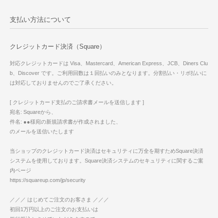
支払い方法について
クレジットカード決済（Square）
対応クレジットカードは Visa、Mastercard、American Express、JCB、Diners Clu
b、Discover です。ご利用回数は１回払いのみとなります。分割払い・リボ払いに
は対応しておりませんのでご了承ください。
[ クレジットカード支払のご請求書メールを送信します ]
宛名: Squareから、
件名: ●●様宛の新規請求書が作成されました、
のメールを送信いたします
当ショップのクレジットカード決済はセキュリティに万全を期すためSquare決済
システムを使用しております。Square決済システムのセキュリティに関するご案
内ページ
https://squareup.com/jp/security
／／／ はじめてご注文のお客さま ／／／
初回1万円以上のご注文のお支払いは