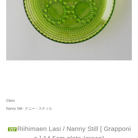
Glass
Nanny Still - ナニー・スティル
Riihimaen Lasi / Nanny Still [ Grapponi