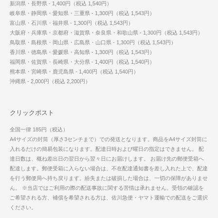
新潟県・長野県 - 1,400円（税込 1,540円）
岐阜県・静岡県・愛知県・三重県 - 1,300円（税込 1,543円）
富山県・石川県・福井県 - 1,300円（税込 1,543円）
大阪府・兵庫県・京都府・滋賀県・奈良県・和歌山県 - 1,300円（税込 1,543円）
鳥取県・島根県・岡山県・広島県・山口県 - 1,300円（税込 1,543円）
香川県・徳島県・愛媛県・高知県 - 1,300円（税込 1,543円）
福岡県・佐賀県・長崎県・大分県 - 1,400円（税込 1,540円）
熊本県・宮崎県・鹿児島県 - 1,400円（税込 1,540円）
沖縄県 - 2,000円（税込 2,200円）
クリックポスト
全国一律 185円（税込）
A4サイズの封筒（厚さ3センチまで）での発送となります。商品をA4サイズ封筒に
入れるだけの簡易包装になります。配達日時および曜日の指定はできません。 配
達日数は、概ね差出日の翌日から翌々日にお届けします。 お届け先の郵便受箱へ
配達します。郵便受箱に入らない場合は、不在配達通知書を差し入れた上で、配達
を行う郵便局へ持ち戻ります。紛失または破損した場合は、一切の保障がありませ
ん。 ※当店ではご利用の際の配送事故に関する苦情は承れません。受領の確認を
ご希望される方、補償を希望される方は、佐川急便・ヤマト運輸での配送をご選択
ください。