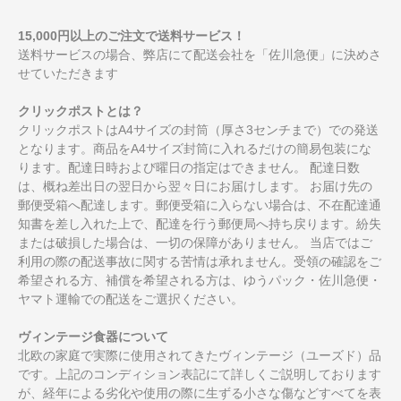
15,000円以上のご注文で送料サービス！
送料サービスの場合、弊店にて配送会社を「佐川急便」に決めさ
せていただきます
クリックポストとは？
クリックポストはA4サイズの封筒（厚さ3センチまで）での発送
となります。商品をA4サイズ封筒に入れるだけの簡易包装にな
ります。配達日時および曜日の指定はできません。 配達日数
は、概ね差出日の翌日から翌々日にお届けします。 お届け先の
郵便受箱へ配達します。郵便受箱に入らない場合は、不在配達通
知書を差し入れた上で、配達を行う郵便局へ持ち戻ります。紛失
または破損した場合は、一切の保障がありません。 当店ではご
利用の際の配送事故に関する苦情は承れません。受領の確認をご
希望される方、補償を希望される方は、ゆうパック・佐川急便・
ヤマト運輸での配送をご選択ください。
ヴィンテージ食器について
北欧の家庭で実際に使用されてきたヴィンテージ（ユーズド）品
です。上記のコンディション表記にて詳しくご説明しております
が、経年による劣化や使用の際に生ずる小さな傷などすべてを表