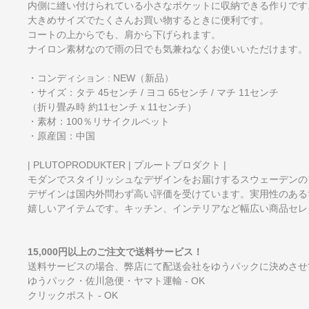
内側に縫い付けられている小さなポケットに収納できる作りです
大きめサイズでたくさんお買い物するときに便利です。
コートの上からでも、肩から下げられます。
ナイロン素材なので雨の日でも気兼ねなくお使いいただけます。
・コンディション : NEW（新品）
・サイズ：タテ 45センチ / ヨコ 65センチ / マチ 11センチ
（折り畳み時 約11センチｘ11センチ）
・素材：100％リサイクルペット
・原産国：中国
| PLUTOPRODUKTER | プルートプロダクト |
モダンでスタイリッシュなデザインをお届けするスウェーデンの
デザインは国内外問わず高い評価を受けています。実用性のある
嬉しいアイテムです。キッチン、インテリアなど幅広い商品セレ
15,000円以上のご注文で送料サービス！
送料サービスの場合、弊店にて配送会社をゆうパックに決めさせ
ゆうパック・佐川急便・ヤマト運輸 - OK
クリックポスト - OK