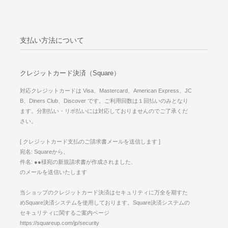
支払い方法について
クレジットカード決済（Square）
対応クレジットカードは Visa、Mastercard、American Express、JC
B、Diners Club、Discover です。ご利用回数は１回払いのみとなり
ます。分割払い・リボ払いには対応しておりませんのでご了承くだ
さい。
[ クレジットカード支払のご請求書メールを送信します ]
宛名: Squareから、
件名: ●●様宛の新規請求書が作成されました、
のメールを送信いたします
当ショップのクレジットカード決済はセキュリティに万全を期すた
めSquare決済システムを使用しております。Square決済システムの
セキュリティに関するご案内ページ
https://squareup.com/jp/security