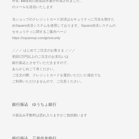
件名: ●●様宛の新規請求書が作成されました、
のメールを送信いたします
当ショップのクレジットカード決済はセキュリティに万全を期すた
めSquare決済システムを使用しております。Square決済システムの
セキュリティに関するご案内ページ
https://squareup.com/jp/security
／／／ はじめてご注文のお客さま ／／／
初回1万円以上のご注文のお支払いは
銀行振込とさせていただきますので、
あらかじめご了承ください。
ご注文の際、クレジットカードを選択いただいた場合でも
ご利用いただけませんので、ご注意ください。
銀行振込 ゆうちょ銀行
※振込み手数料は恐れ入りますがご負担願います
銀行振込 三井住友銀行