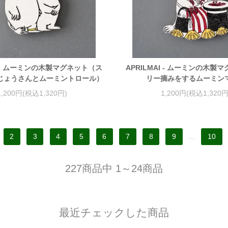
AI - ムーミンの木製マグネット（ス
APRILMAI - ムーミンの木製
じょうさんとムーミントロール）
リー摘みをするムーミン
1,200円(税込1,320円)
1,200円(税込1,320円
2
3
4
5
6
7
8
9
...
10
227商品中 1～24商品
最近チェックした商品