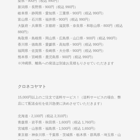
梨県 - 900円（税込 990円）
新潟県・長野県 - 900円（税込 990円）
岐阜県・静岡県・愛知県・三重県 - 900円（税込 990円）
富山県・石川県・福井県 - 900円（税込 990円）
大阪府・兵庫県・京都府・滋賀県・奈良県・和歌山県 - 800円（税込
880円）
鳥取県・島根県・岡山県・広島県・山口県 - 900円（税込 990円）
香川県・徳島県・愛媛県・高知県 - 900円（税込 990円）
福岡県・佐賀県・長崎県・大分県 - 900円（税込 990円）
熊本県・宮崎県・鹿児島県 - 900円（税込 990円）
※沖縄県、離島への発送は別途お見積もりさせていただきます
クロネコヤマト
15,000円以上のご注文で送料サービス！（送料サービスの場合、弊
店にて配送会社を佐川急便に決めさせていただきます）
北海道 - 2,100円（税込 2,310円）
青森県・岩手県・秋田県 - 1,600円（税込 1,760円）
宮城県・山形県・福島県 - 1,500円（税込 1,650円）
東京都・神奈川県・千葉県・茨城県・栃木県・群馬県・埼玉県・山