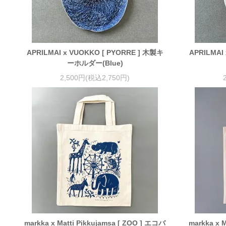
APRILMAI x VUOKKO [ PYORRE ] 木製キ
APRILMAI
ーホルダー(Blue)
2,500円(税込2,750円)
markka x Matti Pikkujamsa [ ZOO ] エコバ
markka x M