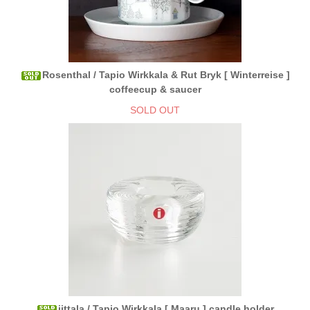
Rosenthal / Tapio Wirkkala & Rut Bryk [ Winterreise ]
coffeecup & saucer
SOLD OUT
iittala / Tapio Wirkkala [ Maaru ] candle holder