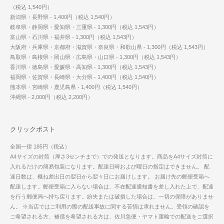
（税込 1,540円）
新潟県・長野県 - 1,400円（税込 1,540円）
岐阜県・静岡県・愛知県・三重県 - 1,300円（税込 1,543円）
富山県・石川県・福井県 - 1,300円（税込 1,543円）
大阪府・兵庫県・京都府・滋賀県・奈良県・和歌山県 - 1,300円（税込 1,543円）
鳥取県・島根県・岡山県・広島県・山口県 - 1,300円（税込 1,543円）
香川県・徳島県・愛媛県・高知県 - 1,300円（税込 1,543円）
福岡県・佐賀県・長崎県・大分県 - 1,400円（税込 1,540円）
熊本県・宮崎県・鹿児島県 - 1,400円（税込 1,540円）
沖縄県 - 2,000円（税込 2,200円）
クリックポスト
全国一律 185円（税込）
A4サイズの封筒（厚さ3センチまで）での発送となります。商品をA4サイズ封筒に
入れるだけの簡易包装になります。配達日時および曜日の指定はできません。 配
達日数は、概ね差出日の翌日から翌々日にお届けします。 お届け先の郵便受箱へ
配達します。郵便受箱に入らない場合は、不在配達通知書を差し入れた上で、配達
を行う郵便局へ持ち戻ります。紛失または破損した場合は、一切の保障がありませ
ん。 ※当店ではご利用の際の配送事故に関する苦情は承れません。受領の確認を
ご希望される方、補償を希望される方は、佐川急便・ヤマト運輸での配送をご選択