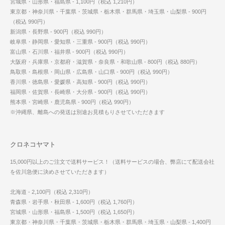
宮城県・山形県・福島県 - 1,100円（税込 1,210円）
東京都・神奈川県・千葉県・茨城県・栃木県・群馬県・埼玉県・山梨県 - 900円
（税込 990円）
新潟県・長野県 - 900円（税込 990円）
岐阜県・静岡県・愛知県・三重県 - 900円（税込 990円）
富山県・石川県・福井県 - 900円（税込 990円）
大阪府・兵庫県・京都府・滋賀県・奈良県・和歌山県 - 800円（税込 880円）
鳥取県・島根県・岡山県・広島県・山口県 - 900円（税込 990円）
香川県・徳島県・愛媛県・高知県 - 900円（税込 990円）
福岡県・佐賀県・長崎県・大分県 - 900円（税込 990円）
熊本県・宮崎県・鹿児島県 - 900円（税込 990円）
※沖縄県、離島への発送は別途お見積もりさせていただきます
クロネコヤマト
15,000円以上のご注文で送料サービス！（送料サービスの場合、弊店にて配送会社
を佐川急便に決めさせていただきます）
北海道 - 2,100円（税込 2,310円）
青森県・岩手県・秋田県 - 1,600円（税込 1,760円）
宮城県・山形県・福島県 - 1,500円（税込 1,650円）
東京都・神奈川県・千葉県・茨城県・栃木県・群馬県・埼玉県・山梨県 - 1,400円