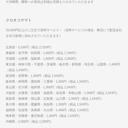
※沖縄県、離島への発送は別途お見積もりさせていただきます
クロネコヤマト
15,000円以上のご注文で送料サービス！（送料サービスの場合、弊店にて配送会社
を佐川急便に決めさせていただきます）
北海道 - 2,100円（税込 2,310円）
青森県・岩手県・秋田県 - 1,600円（税込 1,760円）
宮城県・山形県・福島県 - 1,500円（税込 1,650円）
東京都・神奈川県・千葉県・茨城県・栃木県・群馬県・埼玉県・山梨県 - 1,400円
（税込 1,540円）
新潟県・長野県 - 1,400円（税込 1,540円）
岐阜県・静岡県・愛知県・三重県 - 1,300円（税込 1,543円）
富山県・石川県・福井県 - 1,300円（税込 1,543円）
大阪府・兵庫県・京都府・滋賀県・奈良県・和歌山県 - 1,300円（税込 1,543円）
鳥取県・島根県・岡山県・広島県・山口県 - 1,300円（税込 1,543円）
香川県・徳島県・愛媛県・高知県 - 1,300円（税込 1,543円）
福岡県・佐賀県・長崎県・大分県 - 1,400円（税込 1,540円）
熊本県・宮崎県・鹿児島県 - 1,400円（税込 1,540円）
沖縄県 - 2,000円（税込 2,200円）