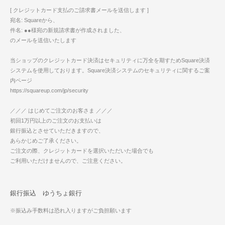
[ クレジットカード支払のご請求書メールを送信します ]
宛名: Squareから、
件名: ●●様宛の新規請求書が作成されました、
のメールを送信いたします
当ショップのクレジットカード決済はセキュリティに万全を期すためSquare決済
システムを使用しております。Square決済システムのセキュリティに関するご案
内ページ
https://squareup.com/jp/security
／／／ はじめてご注文のお客さま ／／／
初回1万円以上のご注文のお支払いは
銀行振込とさせていただきますので、
あらかじめご了承ください。
ご注文の際、クレジットカードを選択いただいた場合でも
ご利用いただけませんので、ご注意ください。
銀行振込 ゆうちょ銀行
※振込み手数料は恐れ入りますがご負担願います