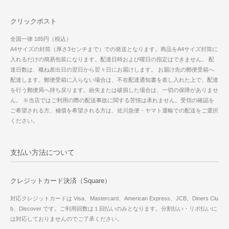
クリックポスト
全国一律 185円（税込）
A4サイズの封筒（厚さ3センチまで）での発送となります。商品をA4サイズ封筒に
入れるだけの簡易包装になります。配達日時および曜日の指定はできません。 配
達日数は、概ね差出日の翌日から翌々日にお届けします。 お届け先の郵便受箱へ
配達します。郵便受箱に入らない場合は、不在配達通知書を差し入れた上で、配達
を行う郵便局へ持ち戻ります。紛失または破損した場合は、一切の保障がありませ
ん。 ※当店ではご利用の際の配送事故に関する苦情は承れません。受領の確認を
ご希望される方、補償を希望される方は、佐川急便・ヤマト運輸での配送をご選択
ください。
支払い方法について
クレジットカード決済（Square）
対応クレジットカードは Visa、Mastercard、American Express、JCB、Diners Clu
b、Discover です。ご利用回数は１回払いのみとなります。分割払い・リボ払いに
は対応しておりませんのでご了承ください。