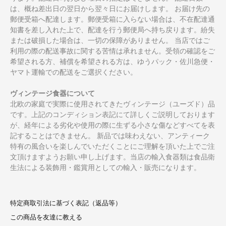
は、概ね差出日の翌日から翌々日にお届けします。 お届け先の
郵便受箱へ配達します。郵便受箱に入らない場合は、不在配達通
知書を差し入れた上で、配達を行う郵便局へ持ち戻ります。紛失
または破損した場合は、一切の保障がありません。 当店ではご
利用の際の配送事故に関する苦情は承れません。受領の確認をご
希望される方、補償を希望される方は、ゆうパック・佐川急便・
ヤマト運輸での配送をご選択ください。
ヴィンテージ食器について
北欧の家庭で実際に使用されてきたヴィンテージ（ユーズド）品
です。上記のコンディション表記にて詳しくご説明しております
が、経年による劣化や使用の際に生ずる小さな傷などすべてを表
記することはできません。 新品では味わえない、アンティーク
特有の風合いを楽しんでいただくことにご理解を頂いた上でご注
文頂けますようお願い申し上げます。当店の輸入食器類は食品衛
生法による装飾用・鑑賞用としての輸入・販売になります。
特定商取引法に基づく表記（返品等）
この商品を友達に教える