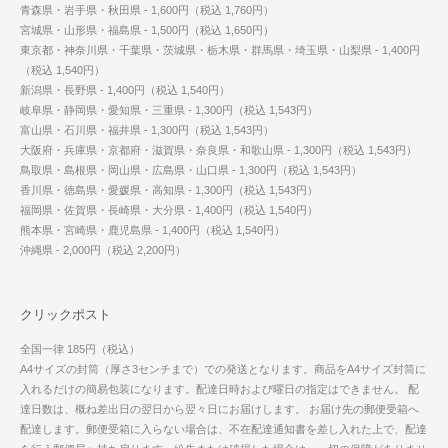
青森県・岩手県・秋田県 - 1,600円（税込 1,760円）
宮城県・山形県・福島県 - 1,500円（税込 1,650円）
東京都・神奈川県・千葉県・茨城県・栃木県・群馬県・埼玉県・山梨県 - 1,400円
（税込 1,540円）
新潟県・長野県 - 1,400円（税込 1,540円）
岐阜県・静岡県・愛知県・三重県 - 1,300円（税込 1,543円）
富山県・石川県・福井県 - 1,300円（税込 1,543円）
大阪府・兵庫県・京都府・滋賀県・奈良県・和歌山県 - 1,300円（税込 1,543円）
鳥取県・島根県・岡山県・広島県・山口県 - 1,300円（税込 1,543円）
香川県・徳島県・愛媛県・高知県 - 1,300円（税込 1,543円）
福岡県・佐賀県・長崎県・大分県 - 1,400円（税込 1,540円）
熊本県・宮崎県・鹿児島県 - 1,400円（税込 1,540円）
沖縄県 - 2,000円（税込 2,200円）
クリックポスト
全国一律 185円（税込）
A4サイズの封筒（厚さ3センチまで）での発送となります。商品をA4サイズ封筒に
入れるだけの簡易包装になります。配達日時および曜日の指定はできません。 配
達日数は、概ね差出日の翌日から翌々日にお届けします。 お届け先の郵便受箱へ
配達します。郵便受箱に入らない場合は、不在配達通知書を差し入れた上で、配達