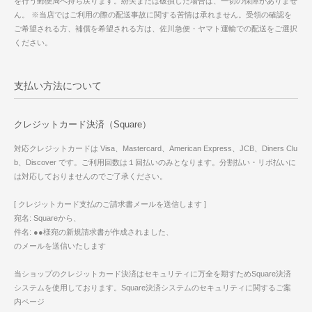
を行う郵便局へ持ち戻ります。紛失または破損した場合は、一切の保障がありませ
ん。 ※当店ではご利用の際の配送事故に関する苦情は承れません。受領の確認を
ご希望される方、補償を希望される方は、佐川急便・ヤマト運輸での配送をご選択
ください。
支払い方法について
クレジットカード決済（Square）
対応クレジットカードは Visa、Mastercard、American Express、JCB、Diners Clu
b、Discover です。ご利用回数は１回払いのみとなります。分割払い・リボ払いに
は対応しておりませんのでご了承ください。
[ クレジットカード支払のご請求書メールを送信します ]
宛名: Squareから、
件名: ●●様宛の新規請求書が作成されました、
のメールを送信いたします
当ショップのクレジットカード決済はセキュリティに万全を期すためSquare決済
システムを使用しております。Square決済システムのセキュリティに関するご案
内ページ