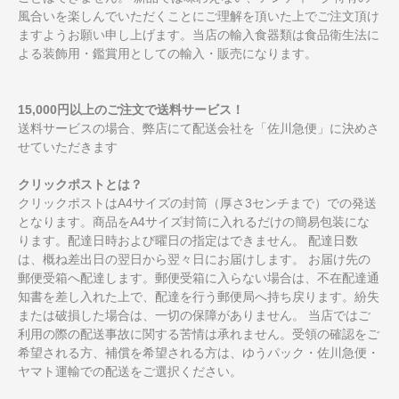
風合いを楽しんでいただくことにご理解を頂いた上でご注文頂け
ますようお願い申し上げます。当店の輸入食器類は食品衛生法に
よる装飾用・鑑賞用としての輸入・販売になります。
15,000円以上のご注文で送料サービス！
送料サービスの場合、弊店にて配送会社を「佐川急便」に決めさ
せていただきます
クリックポストとは？
クリックポストはA4サイズの封筒（厚さ3センチまで）での発送
となります。商品をA4サイズ封筒に入れるだけの簡易包装にな
ります。配達日時および曜日の指定はできません。 配達日数
は、概ね差出日の翌日から翌々日にお届けします。 お届け先の
郵便受箱へ配達します。郵便受箱に入らない場合は、不在配達通
知書を差し入れた上で、配達を行う郵便局へ持ち戻ります。紛失
または破損した場合は、一切の保障がありません。 当店ではご
利用の際の配送事故に関する苦情は承れません。受領の確認をご
希望される方、補償を希望される方は、ゆうパック・佐川急便・
ヤマト運輸での配送をご選択ください。