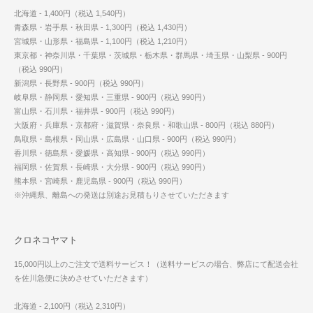
北海道 - 1,400円（税込 1,540円）
青森県・岩手県・秋田県 - 1,300円（税込 1,430円）
宮城県・山形県・福島県 - 1,100円（税込 1,210円）
東京都・神奈川県・千葉県・茨城県・栃木県・群馬県・埼玉県・山梨県 - 900円
（税込 990円）
新潟県・長野県 - 900円（税込 990円）
岐阜県・静岡県・愛知県・三重県 - 900円（税込 990円）
富山県・石川県・福井県 - 900円（税込 990円）
大阪府・兵庫県・京都府・滋賀県・奈良県・和歌山県 - 800円（税込 880円）
鳥取県・島根県・岡山県・広島県・山口県 - 900円（税込 990円）
香川県・徳島県・愛媛県・高知県 - 900円（税込 990円）
福岡県・佐賀県・長崎県・大分県 - 900円（税込 990円）
熊本県・宮崎県・鹿児島県 - 900円（税込 990円）
※沖縄県、離島への発送は別途お見積もりさせていただきます
クロネコヤマト
15,000円以上のご注文で送料サービス！（送料サービスの場合、弊店にて配送会社
を佐川急便に決めさせていただきます）
北海道 - 2,100円（税込 2,310円）