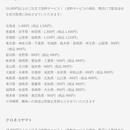
15,000円以上のご注文で送料サービス！（送料サービスの場合、弊店にて配送会社
を佐川急便に決めさせていただきます）
北海道 - 1,400円（税込 1,540円）
青森県・岩手県・秋田県 - 1,300円（税込 1,430円）
宮城県・山形県・福島県 - 1,100円（税込 1,210円）
東京都・神奈川県・千葉県・茨城県・栃木県・群馬県・埼玉県・山梨県 - 900円
（税込 990円）
新潟県・長野県 - 900円（税込 990円）
岐阜県・静岡県・愛知県・三重県 - 900円（税込 990円）
富山県・石川県・福井県 - 900円（税込 990円）
大阪府・兵庫県・京都府・滋賀県・奈良県・和歌山県 - 800円（税込 880円）
鳥取県・島根県・岡山県・広島県・山口県 - 900円（税込 990円）
香川県・徳島県・愛媛県・高知県 - 900円（税込 990円）
福岡県・佐賀県・長崎県・大分県 - 900円（税込 990円）
熊本県・宮崎県・鹿児島県 - 900円（税込 990円）
※沖縄県、離島への発送は別途お見積もりさせていただきます
クロネコヤマト
15,000円以上のご注文で送料サービス！（送料サービスの場合、弊店にて配送会社