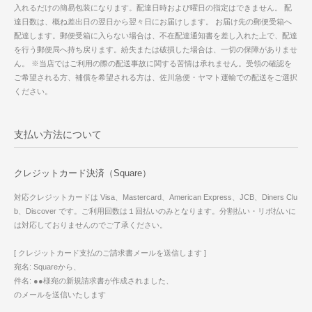
入れるだけの簡易包装になります。配達日時および曜日の指定はできません。 配
達日数は、概ね差出日の翌日から翌々日にお届けします。 お届け先の郵便受箱へ
配達します。郵便受箱に入らない場合は、不在配達通知書を差し入れた上で、配達
を行う郵便局へ持ち戻ります。紛失または破損した場合は、一切の保障がありませ
ん。 ※当店ではご利用の際の配送事故に関する苦情は承れません。受領の確認を
ご希望される方、補償を希望される方は、佐川急便・ヤマト運輸での配送をご選択
ください。
支払い方法について
クレジットカード決済（Square）
対応クレジットカードは Visa、Mastercard、American Express、JCB、Diners Clu
b、Discover です。ご利用回数は１回払いのみとなります。分割払い・リボ払いに
は対応しておりませんのでご了承ください。
[ クレジットカード支払のご請求書メールを送信します ]
宛名: Squareから、
件名: ●●様宛の新規請求書が作成されました、
のメールを送信いたします