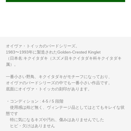
オイヴァ・トイッカのバードシリーズ。
1983〜1993年に製造されたGolden-Crested Kinglet
（日本名:キクイタダキ（スズメ目キクイタダキ科キクイタダキ
属）。
一番小さい野鳥、キクイタダキがモチーフになっており、
オイヴァのバードシリーズの中でも一番小さい作品です。
底面にオイヴァ・トイッカの刻印があります。
・コンディション : 4-5 / 5 段階
使用感は殆ど無く、ヴィンテージ品としてはとてもキレイな状
態です
特に気になるキズや汚れ、傷みはありませんでした
ヒビ・欠けはありません