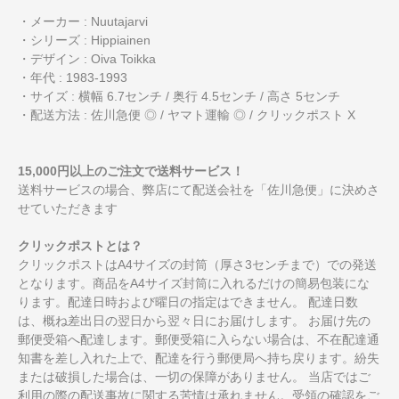
・メーカー : Nuutajarvi
・シリーズ : Hippiainen
・デザイン : Oiva Toikka
・年代 : 1983-1993
・サイズ : 横幅 6.7センチ / 奥行 4.5センチ / 高さ 5センチ
・配送方法 : 佐川急便 ◎ / ヤマト運輸 ◎ / クリックポスト X
15,000円以上のご注文で送料サービス！
送料サービスの場合、弊店にて配送会社を「佐川急便」に決めさ
せていただきます
クリックポストとは？
クリックポストはA4サイズの封筒（厚さ3センチまで）での発送
となります。商品をA4サイズ封筒に入れるだけの簡易包装にな
ります。配達日時および曜日の指定はできません。 配達日数
は、概ね差出日の翌日から翌々日にお届けします。 お届け先の
郵便受箱へ配達します。郵便受箱に入らない場合は、不在配達通
知書を差し入れた上で、配達を行う郵便局へ持ち戻ります。紛失
または破損した場合は、一切の保障がありません。 当店ではご
利用の際の配送事故に関する苦情は承れません。受領の確認をご