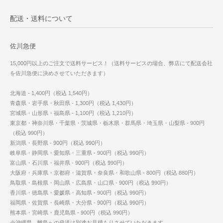
配送・送料について
佐川急便
15,000円以上のご注文で送料サービス！（送料サービスの場合、弊店にて配送会社
を佐川急便に決めさせていただきます）
北海道 - 1,400円（税込 1,540円）
青森県・岩手県・秋田県 - 1,300円（税込 1,430円）
宮城県・山形県・福島県 - 1,100円（税込 1,210円）
東京都・神奈川県・千葉県・茨城県・栃木県・群馬県・埼玉県・山梨県 - 900円
（税込 990円）
新潟県・長野県 - 900円（税込 990円）
岐阜県・静岡県・愛知県・三重県 - 900円（税込 990円）
富山県・石川県・福井県 - 900円（税込 990円）
大阪府・兵庫県・京都府・滋賀県・奈良県・和歌山県 - 800円（税込 880円）
鳥取県・島根県・岡山県・広島県・山口県 - 900円（税込 990円）
香川県・徳島県・愛媛県・高知県 - 900円（税込 990円）
福岡県・佐賀県・長崎県・大分県 - 900円（税込 990円）
熊本県・宮崎県・鹿児島県 - 900円（税込 990円）
※沖縄県、離島への発送は別途お見積もりさせていただきます