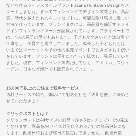
などを作るライフスタイルブランドJaana Huhtanen Designをス
タートしました。すべてフィンランドでデザイン製造され、高品
質、時代を越えたものをコンセプトに、可能な限り環境に優しい
方法で作っています。ブランドタグには、高品質を保証するメイ
ドインフィンランドマークが記載されています。プライベートで
は、4人の息子の母でもあります。 子どもが小さいときは自宅で
仕事をし、子育てと両立していました。成長した子どもたちは、
いまではマーケットやその他の販売イベントでときどきお手伝い
をしています。ブランドは長年にわたって拡大し、発展していき
ました。現在、フィンランド国内だけでなく、アメリカ、スウェ
ーデン、日本など海外でも販売されています。
15,000円以上のご注文で送料サービス！
送料サービスの場合、弊店にて配送会社を「佐川急便」に決めさ
せていただきます
クリックポストとは？
クリックポストはA4サイズの封筒（厚さ3センチまで）での発送
となります。商品をA4サイズ封筒に入れるだけの簡易包装にな
ります。配達日時および曜日の指定はできません。 配達日数