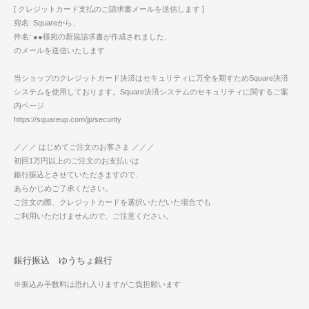
[ クレジットカード支払のご請求書メールを送信します ]
宛名: Squareから、
件名: ●●様宛の新規請求書が作成されました、
のメールを送信いたします
当ショップのクレジットカード決済はセキュリティに万全を期すためSquare決済
システムを使用しております。Square決済システムのセキュリティに関するご案
内ページ
https://squareup.com/jp/security
／／／ はじめてご注文のお客さま ／／／
初回1万円以上のご注文のお支払いは
銀行振込とさせていただきますので、
あらかじめご了承ください。
ご注文の際、クレジットカードを選択いただいた場合でも
ご利用いただけませんので、ご注意ください。
銀行振込 ゆうちょ銀行
※振込み手数料は恐れ入りますがご負担願います