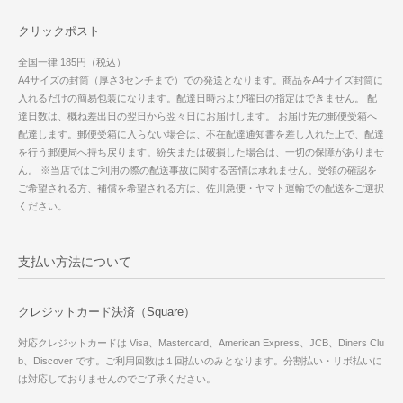
クリックポスト
全国一律 185円（税込）
A4サイズの封筒（厚さ3センチまで）での発送となります。商品をA4サイズ封筒に
入れるだけの簡易包装になります。配達日時および曜日の指定はできません。 配
達日数は、概ね差出日の翌日から翌々日にお届けします。 お届け先の郵便受箱へ
配達します。郵便受箱に入らない場合は、不在配達通知書を差し入れた上で、配達
を行う郵便局へ持ち戻ります。紛失または破損した場合は、一切の保障がありませ
ん。 ※当店ではご利用の際の配送事故に関する苦情は承れません。受領の確認を
ご希望される方、補償を希望される方は、佐川急便・ヤマト運輸での配送をご選択
ください。
支払い方法について
クレジットカード決済（Square）
対応クレジットカードは Visa、Mastercard、American Express、JCB、Diners Clu
b、Discover です。ご利用回数は１回払いのみとなります。分割払い・リボ払いに
は対応しておりませんのでご了承ください。