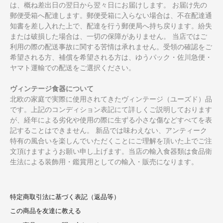
は、概ね差出日の翌日から翌々日にお届けします。 お届け先の
郵便受箱へ配達します。郵便受箱に入らない場合は、不在配達通
知書を差し入れた上で、配達を行う郵便局へ持ち戻ります。紛失
または破損した場合は、一切の保障がありません。 当店ではご
利用の際の配送事故に関する苦情は承れません。受領の確認をご
希望される方、補償を希望される方は、ゆうパック・佐川急便・
ヤマト運輸での配送をご選択ください。
ヴィンテージ食器について
北欧の家庭で実際に使用されてきたヴィンテージ（ユーズド）品
です。上記のコンディション表記にて詳しくご説明しております
が、経年による劣化や使用の際に生ずる小さな傷などすべてを表
記することはできません。 新品では味わえない、アンティーク
特有の風合いを楽しんでいただくことにご理解を頂いた上でご注
文頂けますようお願い申し上げます。当店の輸入食器類は食品衛
生法による装飾用・鑑賞用としての輸入・販売になります。
特定商取引法に基づく表記（返品等）
この商品を友達に教える