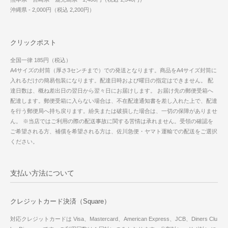
沖縄県 - 2,000円（税込 2,200円）
クリックポスト
全国一律 185円（税込）
A4サイズの封筒（厚さ3センチまで）での発送となります。商品をA4サイズ封筒に
入れるだけの簡易包装になります。配達日時および曜日の指定はできません。 配
達日数は、概ね差出日の翌日から翌々日にお届けします。 お届け先の郵便受箱へ
配達します。郵便受箱に入らない場合は、不在配達通知書を差し入れた上で、配達
を行う郵便局へ持ち戻ります。紛失または破損した場合は、一切の保障がありませ
ん。 ※当店ではご利用の際の配送事故に関する苦情は承れません。受領の確認を
ご希望される方、補償を希望される方は、佐川急便・ヤマト運輸での配送をご選択
ください。
支払い方法について
クレジットカード決済（Square）
対応クレジットカードは Visa、Mastercard、American Express、JCB、Diners Clu