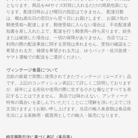
となります。商品をA4サイズ封筒に入れるだけの簡易包装にな
ります。配達日時および曜日の指定はできません。 配達日数
は、概ね差出日の翌日から翌々日にお届けします。 お届け先の
郵便受箱へ配達します。郵便受箱に入らない場合は、不在配達通
知書を差し入れた上で、配達を行う郵便局へ持ち戻ります。紛失
または破損した場合は、一切の保障がありません。 当店ではご
利用の際の配送事故に関する苦情は承れません。受領の確認をご
希望される方、補償を希望される方は、ゆうパック・佐川急便・
ヤマト運輸での配送をご選択ください。
ヴィンテージ食器について
北欧の家庭で実際に使用されてきたヴィンテージ（ユーズド）品
です。上記のコンディション表記にて詳しくご説明しております
が、経年による劣化や使用の際に生ずる小さな傷などすべてを表
記することはできません。 新品では味わえない、アンティーク
特有の風合いを楽しんでいただくことにご理解を頂いた上でご注
文頂けますようお願い申し上げます。当店の輸入食器類は食品衛
生法による装飾用・鑑賞用としての輸入・販売になります。
特定商取引法に基づく表記（返品等）