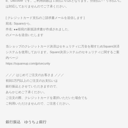
b、Discover です。ご利用回数は１回払いのみとなります。分割払い・リボ払いに
は対応しておりませんのでご了承ください。
[ クレジットカード支払のご請求書メールを送信します ]
宛名: Squareから、
件名: ●●様宛の新規請求書が作成されました、
のメールを送信いたします
当ショップのクレジットカード決済はセキュリティに万全を期すためSquare決済
システムを使用しております。Square決済システムのセキュリティに関するご案
内ページ
https://squareup.com/jp/security
／／／ はじめてご注文のお客さま ／／／
初回1万円以上のご注文のお支払いは
銀行振込とさせていただきますので、
あらかじめご了承ください。
ご注文の際、クレジットカードを選択いただいた場合でも
ご利用いただけませんので、ご注意ください。
銀行振込 ゆうちょ銀行