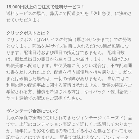
15,000円以上のご注文で送料サービス！
送料サービスの場合、弊店にて配送会社を「佐川急便」に決めさ
せていただきます
クリックポストとは？
クリックポストはA4サイズの封筒（厚さ3センチまで）での発送
となります。商品をA4サイズ封筒に入れるだけの簡易包装にな
ります。配達日時および曜日の指定はできません。 配達日数
は、概ね差出日の翌日から翌々日にお届けします。 お届け先の
郵便受箱へ配達します。郵便受箱に入らない場合は、不在配達通
知書を差し入れた上で、配達を行う郵便局へ持ち戻ります。紛失
または破損した場合は、一切の保障がありません。 当店ではご
利用の際の配送事故に関する苦情は承れません。受領の確認をご
希望される方、補償を希望される方は、ゆうパック・佐川急便・
ヤマト運輸での配送をご選択ください。
ヴィンテージ食器について
北欧の家庭で実際に使用されてきたヴィンテージ（ユーズド）品
です。上記のコンディション表記にて詳しくご説明しております
が、経年による劣化や使用の際に生ずる小さな傷などすべてを表
記することはできません。 新品では味わえない、アンティーク