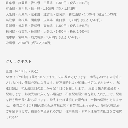
岐阜県・静岡県・愛知県・三重県 - 1,300円（税込 1,543円）
富山県・石川県・福井県 - 1,300円（税込 1,543円）
大阪府・兵庫県・京都府・滋賀県・奈良県・和歌山県 - 1,300円（税込 1,543円）
鳥取県・島根県・岡山県・広島県・山口県 - 1,300円（税込 1,543円）
香川県・徳島県・愛媛県・高知県 - 1,300円（税込 1,543円）
福岡県・佐賀県・長崎県・大分県 - 1,400円（税込 1,540円）
熊本県・宮崎県・鹿児島県 - 1,400円（税込 1,540円）
沖縄県 - 2,000円（税込 2,200円）
クリックポスト
全国一律 185円（税込）
A4サイズの封筒（厚さ3センチまで）での発送となります。商品をA4サイズ封筒に
入れるだけの簡易包装になります。配達日時および曜日の指定はできません。 配
達日数は、概ね差出日の翌日から翌々日にお届けします。 お届け先の郵便受箱へ
配達します。郵便受箱に入らない場合は、不在配達通知書を差し入れた上で、配達
を行う郵便局へ持ち戻ります。紛失または破損した場合は、一切の保障がありませ
ん。 ※当店ではご利用の際の配送事故に関する苦情は承れません。受領の確認を
ご希望される方、補償を希望される方は、佐川急便・ヤマト運輸での配送をご選択
ください。