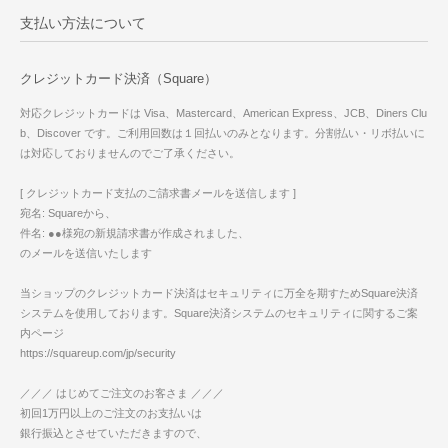
支払い方法について
クレジットカード決済（Square）
対応クレジットカードは Visa、Mastercard、American Express、JCB、Diners Clu
b、Discover です。ご利用回数は１回払いのみとなります。分割払い・リボ払いに
は対応しておりませんのでご了承ください。
[ クレジットカード支払のご請求書メールを送信します ]
宛名: Squareから、
件名: ●●様宛の新規請求書が作成されました、
のメールを送信いたします
当ショップのクレジットカード決済はセキュリティに万全を期すためSquare決済
システムを使用しております。Square決済システムのセキュリティに関するご案
内ページ
https://squareup.com/jp/security
／／／ はじめてご注文のお客さま ／／／
初回1万円以上のご注文のお支払いは
銀行振込とさせていただきますので、