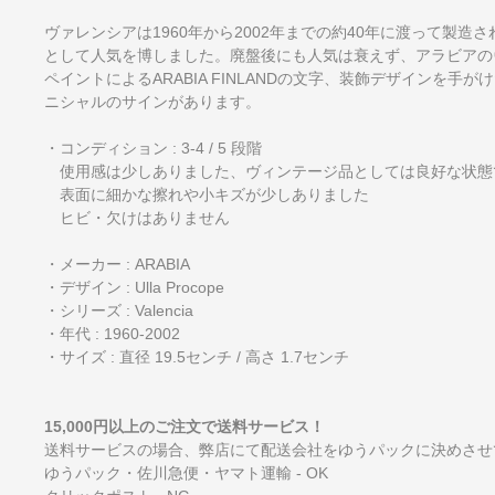
ヴァレンシアは1960年から2002年までの約40年に渡って製
として人気を博しました。廃盤後にも人気は衰えず、アラビアの
ペイントによるARABIA FINLANDの文字、装飾デザインを
ニシャルのサインがあります。
・コンディション : 3-4 / 5 段階
使用感は少しありました、ヴィンテージ品としては良好な状態
表面に細かな擦れや小キズが少しありました
ヒビ・欠けはありません
・メーカー : ARABIA
・デザイン : Ulla Procope
・シリーズ : Valencia
・年代 : 1960-2002
・サイズ : 直径 19.5センチ / 高さ 1.7センチ
15,000円以上のご注文で送料サービス！
送料サービスの場合、弊店にて配送会社をゆうパックに決めさせ
ゆうパック・佐川急便・ヤマト運輸 - OK