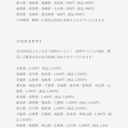
香川県・徳島県・愛媛県・高知県 - 900円（税込 990円）
福岡県・佐賀県・長崎県・大分県 - 900円（税込 990円）
熊本県・宮崎県・鹿児島県 - 900円（税込 990円）
※沖縄県、離島への発送は別途お見積もりさせていただきます
クロネコヤマト
15,000円以上のご注文で送料サービス！（送料サービスの場合、弊
店にて配送会社を佐川急便に決めさせていただきます）
北海道 - 2,100円（税込 2,310円）
青森県・岩手県・秋田県 - 1,600円（税込 1,760円）
宮城県・山形県・福島県 - 1,500円（税込 1,650円）
東京都・神奈川県・千葉県・茨城県・栃木県・群馬県・埼玉県・山
梨県 - 1,400円（税込 1,540円）
新潟県・長野県 - 1,400円（税込 1,540円）
岐阜県・静岡県・愛知県・三重県 - 1,300円（税込 1,543円）
富山県・石川県・福井県 - 1,300円（税込 1,543円）
大阪府・兵庫県・京都府・滋賀県・奈良県・和歌山県 - 1,300円（税
込 1,543円）
鳥取県・島根県・岡山県・広島県・山口県 - 1,300円（税込 1,543