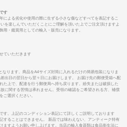
です
年による劣化や使用の際に生ずる小さな傷などすべてを表記するこ
合いを楽しんでいただくことにご理解を頂いた上でご注文頂けますよ
飾用・鑑賞用としての輸入・販売になります。
せていただきます
となります。商品をA4サイズ封筒に入れるだけの簡易包装になりま
ね差出日の翌日から翌々日にお届けします。 お届け先の郵便受箱へ配
れた上で、配達を行う郵便局へ持ち戻ります。紛失または破損した
事故に関する苦情は承れません。受領の確認をご希望される方、補償
をご選択ください。
です。上記のコンディション表記にて詳しくご説明しております
記することはできません。 新品では味わえない、アンティーク特有
けますようお願い申し上げます。当店の輸入食器類は食品衛生法に