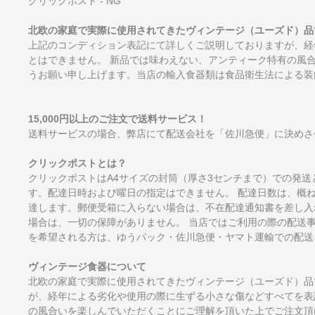
クリックポスト - NG
北欧の家庭で実際に使用されてきたヴィンテージ（ユーズド）品
上記のコンディション表記にて詳しくご説明しておりますが、経
とはできません。 新品では味わえない、アンティーク特有の風
うお願い申し上げます。当店の輸入食器類は食品衛生法による装
15,000円以上のご注文で送料サービス！
送料サービスの場合、弊店にて配送会社を「佐川急便」に決めさ
クリックポストとは？
クリックポストはA4サイズの封筒（厚さ3センチまで）での発送
す。配達日時および曜日の指定はできません。 配達日数は、概
達します。郵便受箱に入らない場合は、不在配達通知書を差し入
場合は、一切の保障がありません。 当店ではご利用の際の配送
を希望される方は、ゆうパック・佐川急便・ヤマト運輸での配送
ヴィンテージ食器について
北欧の家庭で実際に使用されてきたヴィンテージ（ユーズド）品
が、経年による劣化や使用の際に生ずる小さな傷などすべてを表
の風合いを楽しんでいただくことにご理解を頂いた上でご注文頂