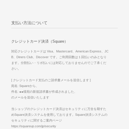
支払い方法について
クレジットカード決済（Square）
対応クレジットカードは Visa、Mastercard、American Express、JC
B、Diners Club、Discover です。ご利用回数は１回払いのみとなり
ます。分割払い・リボ払いには対応しておりませんのでご了承くだ
さい。
[ クレジットカード支払のご請求書メールを送信します ]
宛名: Squareから、
件名: ●●様宛の新規請求書が作成されました、
のメールを送信いたします
当ショップのクレジットカード決済はセキュリティに万全を期すた
めSquare決済システムを使用しております。Square決済システムの
セキュリティに関するご案内ページ
https://squareup.com/jp/security