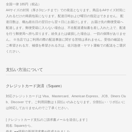
全国一律 185円（税込）
A4サイズの封筒（厚さ3センチまで）での発送となります。商品をA4サイズ封筒に
入れるだけの簡易包装になります。配達日時および曜日の指定はできません。 配
達日数は、概ね差出日の翌日から翌々日にお届けします。 お届け先の郵便受箱へ
配達します。郵便受箱に入らない場合は、不在配達通知書を差し入れた上で、配達
を行う郵便局へ持ち戻ります。紛失または破損した場合は、一切の保障がありませ
ん。 ※当店ではご利用の際の配送事故に関する苦情は承れません。受領の確認を
ご希望される方、補償を希望される方は、佐川急便・ヤマト運輸での配送をご選択
ください。
支払い方法について
クレジットカード決済（Square）
対応クレジットカードは Visa、Mastercard、American Express、JCB、Diners Clu
b、Discover です。ご利用回数は１回払いのみとなります。分割払い・リボ払いに
は対応しておりませんのでご了承ください。
[ クレジットカード支払のご請求書メールを送信します ]
宛名: Squareから、
件名: ●●様宛の新規請求書が作成されました、