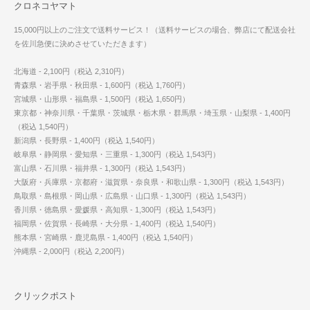
クロネコヤマト
15,000円以上のご注文で送料サービス！（送料サービスの場合、弊店にて配送会社
を佐川急便に決めさせていただきます）
北海道 - 2,100円（税込 2,310円）
青森県・岩手県・秋田県 - 1,600円（税込 1,760円）
宮城県・山形県・福島県 - 1,500円（税込 1,650円）
東京都・神奈川県・千葉県・茨城県・栃木県・群馬県・埼玉県・山梨県 - 1,400円
（税込 1,540円）
新潟県・長野県 - 1,400円（税込 1,540円）
岐阜県・静岡県・愛知県・三重県 - 1,300円（税込 1,543円）
富山県・石川県・福井県 - 1,300円（税込 1,543円）
大阪府・兵庫県・京都府・滋賀県・奈良県・和歌山県 - 1,300円（税込 1,543円）
鳥取県・島根県・岡山県・広島県・山口県 - 1,300円（税込 1,543円）
香川県・徳島県・愛媛県・高知県 - 1,300円（税込 1,543円）
福岡県・佐賀県・長崎県・大分県 - 1,400円（税込 1,540円）
熊本県・宮崎県・鹿児島県 - 1,400円（税込 1,540円）
沖縄県 - 2,000円（税込 2,200円）
クリックポスト