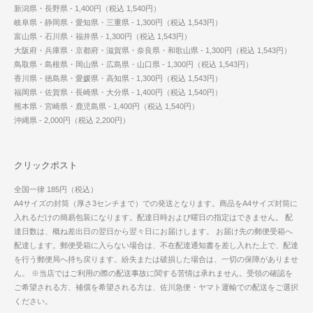
新潟県・長野県 - 1,400円（税込 1,540円）
岐阜県・静岡県・愛知県・三重県 - 1,300円（税込 1,543円）
富山県・石川県・福井県 - 1,300円（税込 1,543円）
大阪府・兵庫県・京都府・滋賀県・奈良県・和歌山県 - 1,300円（税込 1,543円）
鳥取県・島根県・岡山県・広島県・山口県 - 1,300円（税込 1,543円）
香川県・徳島県・愛媛県・高知県 - 1,300円（税込 1,543円）
福岡県・佐賀県・長崎県・大分県 - 1,400円（税込 1,540円）
熊本県・宮崎県・鹿児島県 - 1,400円（税込 1,540円）
沖縄県 - 2,000円（税込 2,200円）
クリックポスト
全国一律 185円（税込）
A4サイズの封筒（厚さ3センチまで）での発送となります。商品をA4サイズ封筒に
入れるだけの簡易包装になります。配達日時および曜日の指定はできません。 配
達日数は、概ね差出日の翌日から翌々日にお届けします。 お届け先の郵便受箱へ
配達します。郵便受箱に入らない場合は、不在配達通知書を差し入れた上で、配達
を行う郵便局へ持ち戻ります。紛失または破損した場合は、一切の保障がありませ
ん。 ※当店ではご利用の際の配送事故に関する苦情は承れません。受領の確認を
ご希望される方、補償を希望される方は、佐川急便・ヤマト運輸での配送をご選択
ください。