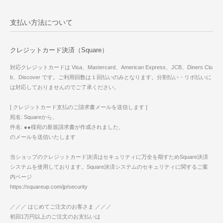
支払い方法について
クレジットカード決済（Square）
対応クレジットカードは Visa、Mastercard、American Express、JCB、Diners Clu
b、Discover です。ご利用回数は１回払いのみとなります。分割払い・リボ払いに
は対応しておりませんのでご了承ください。
[ クレジットカード支払のご請求書メールを送信します ]
宛名: Squareから、
件名: ●●様宛の新規請求書が作成されました、
のメールを送信いたします
当ショップのクレジットカード決済はセキュリティに万全を期すためSquare決済
システムを使用しております。Square決済システムのセキュリティに関するご案
内ページ
https://squareup.com/jp/security
／／／ はじめてご注文のお客さま ／／／
初回1万円以上のご注文のお支払いは