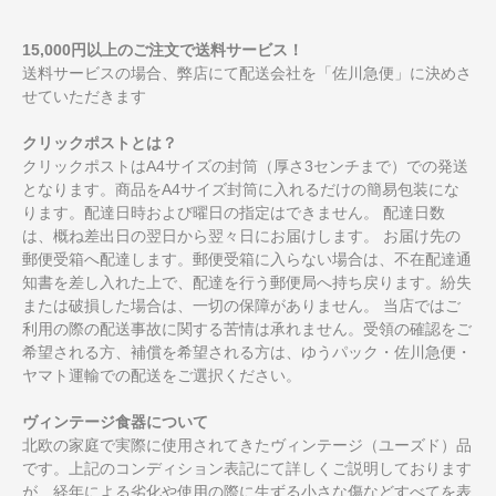
15,000円以上のご注文で送料サービス！
送料サービスの場合、弊店にて配送会社を「佐川急便」に決めさ
せていただきます
クリックポストとは？
クリックポストはA4サイズの封筒（厚さ3センチまで）での発送
となります。商品をA4サイズ封筒に入れるだけの簡易包装にな
ります。配達日時および曜日の指定はできません。 配達日数
は、概ね差出日の翌日から翌々日にお届けします。 お届け先の
郵便受箱へ配達します。郵便受箱に入らない場合は、不在配達通
知書を差し入れた上で、配達を行う郵便局へ持ち戻ります。紛失
または破損した場合は、一切の保障がありません。 当店ではご
利用の際の配送事故に関する苦情は承れません。受領の確認をご
希望される方、補償を希望される方は、ゆうパック・佐川急便・
ヤマト運輸での配送をご選択ください。
ヴィンテージ食器について
北欧の家庭で実際に使用されてきたヴィンテージ（ユーズド）品
です。上記のコンディション表記にて詳しくご説明しております
が、経年による劣化や使用の際に生ずる小さな傷などすべてを表