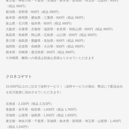
東京都・神奈川県・千葉県・茨城県・栃木県・群馬県・埼玉県・山梨県 - 900円
（税込 990円）
新潟県・長野県 - 900円（税込 990円）
岐阜県・静岡県・愛知県・三重県 - 900円（税込 990円）
富山県・石川県・福井県 - 900円（税込 990円）
大阪府・兵庫県・京都府・滋賀県・奈良県・和歌山県 - 800円（税込 880円）
鳥取県・島根県・岡山県・広島県・山口県 - 900円（税込 990円）
香川県・徳島県・愛媛県・高知県 - 900円（税込 990円）
福岡県・佐賀県・長崎県・大分県 - 900円（税込 990円）
熊本県・宮崎県・鹿児島県 - 900円（税込 990円）
※沖縄県、離島への発送は別途お見積もりさせていただきます
クロネコヤマト
15,000円以上のご注文で送料サービス！（送料サービスの場合、弊店にて配送会社
を佐川急便に決めさせていただきます）
北海道 - 2,100円（税込 2,310円）
青森県・岩手県・秋田県 - 1,600円（税込 1,760円）
宮城県・山形県・福島県 - 1,500円（税込 1,650円）
東京都・神奈川県・千葉県・茨城県・栃木県・群馬県・埼玉県・山梨県 - 1,400円
（税込 1,540円）