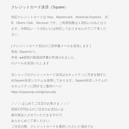
クレジットカード決済（Square）
対応クレジットカードは Visa、Mastercard、American Express、JC
B、Diners Club、Discover です。ご利用回数は１回払いのみとなり
ます。分割払い・リボ払いには対応しておりませんのでご了承くだ
さい。
[ クレジットカード支払のご請求書メールを送信します ]
宛名: Squareから、
件名: ●●様宛の新規請求書が作成されました、
のメールを送信いたします
当ショップのクレジットカード決済はセキュリティに万全を期すた
めSquare決済システムを使用しております。Square決済システムの
セキュリティに関するご案内ページ
https://squareup.com/jp/security
／／／ はじめてご注文のお客さま ／／／
初回1万円以上のご注文のお支払いは
銀行振込とさせていただきますので、
あらかじめご了承ください。
ご注文の際、クレジットカードを選択いただいた場合でも