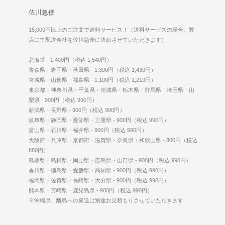
佐川急便
15,000円以上のご注文で送料サービス！（送料サービスの場合、弊
店にて配送会社を佐川急便に決めさせていただきます）
北海道 - 1,400円（税込 1,540円）
青森県・岩手県・秋田県 - 1,300円（税込 1,430円）
宮城県・山形県・福島県 - 1,100円（税込 1,210円）
東京都・神奈川県・千葉県・茨城県・栃木県・群馬県・埼玉県・山
梨県 - 900円（税込 990円）
新潟県・長野県 - 900円（税込 990円）
岐阜県・静岡県・愛知県・三重県 - 900円（税込 990円）
富山県・石川県・福井県 - 900円（税込 990円）
大阪府・兵庫県・京都府・滋賀県・奈良県・和歌山県 - 800円（税込
880円）
鳥取県・島根県・岡山県・広島県・山口県 - 900円（税込 990円）
香川県・徳島県・愛媛県・高知県 - 900円（税込 990円）
福岡県・佐賀県・長崎県・大分県 - 900円（税込 990円）
熊本県・宮崎県・鹿児島県 - 900円（税込 990円）
※沖縄県、離島への発送は別途お見積もりさせていただきます