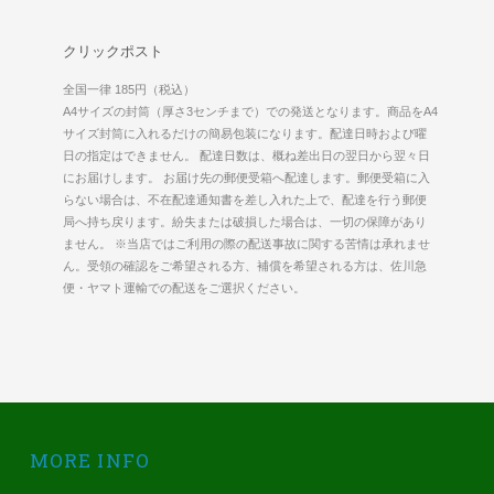
クリックポスト
全国一律 185円（税込）
A4サイズの封筒（厚さ3センチまで）での発送となります。商品をA4
サイズ封筒に入れるだけの簡易包装になります。配達日時および曜
日の指定はできません。 配達日数は、概ね差出日の翌日から翌々日
にお届けします。 お届け先の郵便受箱へ配達します。郵便受箱に入
らない場合は、不在配達通知書を差し入れた上で、配達を行う郵便
局へ持ち戻ります。紛失または破損した場合は、一切の保障があり
ません。 ※当店ではご利用の際の配送事故に関する苦情は承れませ
ん。受領の確認をご希望される方、補償を希望される方は、佐川急
便・ヤマト運輸での配送をご選択ください。
MORE INFO