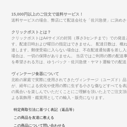
15,000円以上のご注文で送料サービス！
送料サービスの場合、弊店にて配送会社を「佐川急便」に決めさ
クリックポストとは？
クリックポストはA4サイズの封筒（厚さ3センチまで）での発送
す。配達日時および曜日の指定はできません。 配達日数は、概
達します。郵便受箱に入らない場合は、不在配達通知書を差し入
場合は、一切の保障がありません。 当店ではご利用の際の配送
を希望される方は、ゆうパック・佐川急便・ヤマト運輸での配送
ヴィンテージ食器について
北欧の家庭で実際に使用されてきたヴィンテージ（ユーズド）品
が、経年による劣化や使用の際に生ずる小さな傷などすべてを表
の風合いを楽しんでいただくことにご理解を頂いた上でご注文頂
よる装飾用・鑑賞用としての輸入・販売になります。
特定商取引法に基づく表記（返品等）
この商品を友達に教える
この商品について問い合わせる