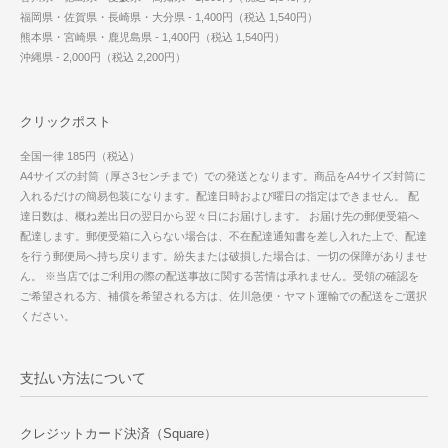
福岡県・佐賀県・長崎県・大分県 - 1,400円（税込 1,540円）
熊本県・宮崎県・鹿児島県 - 1,400円（税込 1,540円）
沖縄県 - 2,000円（税込 2,200円）
クリックポスト
全国一律 185円（税込）
A4サイズの封筒（厚さ3センチまで）での発送となります。商品をA4サイズ封筒に
入れるだけの簡易包装になります。配達日時および曜日の指定はできません。 配
達日数は、概ね差出日の翌日から翌々日にお届けします。 お届け先の郵便受箱へ
配達します。郵便受箱に入らない場合は、不在配達通知書を差し入れた上で、配達
を行う郵便局へ持ち戻ります。紛失または破損した場合は、一切の保障がありませ
ん。 ※当店ではご利用の際の配送事故に関する苦情は承れません。受領の確認を
ご希望される方、補償を希望される方は、佐川急便・ヤマト運輸での配送をご選択
ください。
支払い方法について
クレジットカード決済（Square）