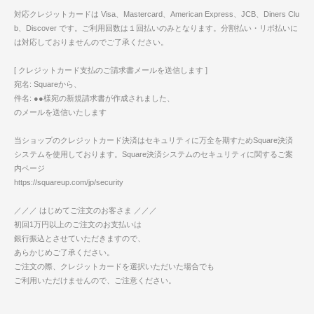
対応クレジットカードは Visa、Mastercard、American Express、JCB、Diners Clu
b、Discover です。ご利用回数は１回払いのみとなります。分割払い・リボ払いに
は対応しておりませんのでご了承ください。
[ クレジットカード支払のご請求書メールを送信します ]
宛名: Squareから、
件名: ●●様宛の新規請求書が作成されました、
のメールを送信いたします
当ショップのクレジットカード決済はセキュリティに万全を期すためSquare決済
システムを使用しております。Square決済システムのセキュリティに関するご案
内ページ
https://squareup.com/jp/security
／／／ はじめてご注文のお客さま ／／／
初回1万円以上のご注文のお支払いは
銀行振込とさせていただきますので、
あらかじめご了承ください。
ご注文の際、クレジットカードを選択いただいた場合でも
ご利用いただけませんので、ご注意ください。