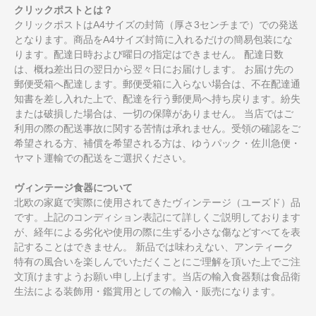
クリックポストとは？
クリックポストはA4サイズの封筒（厚さ3センチまで）での発送
となります。商品をA4サイズ封筒に入れるだけの簡易包装にな
ります。配達日時および曜日の指定はできません。 配達日数
は、概ね差出日の翌日から翌々日にお届けします。 お届け先の
郵便受箱へ配達します。郵便受箱に入らない場合は、不在配達通
知書を差し入れた上で、配達を行う郵便局へ持ち戻ります。紛失
または破損した場合は、一切の保障がありません。 当店ではご
利用の際の配送事故に関する苦情は承れません。受領の確認をご
希望される方、補償を希望される方は、ゆうパック・佐川急便・
ヤマト運輸での配送をご選択ください。
ヴィンテージ食器について
北欧の家庭で実際に使用されてきたヴィンテージ（ユーズド）品
です。上記のコンディション表記にて詳しくご説明しております
が、経年による劣化や使用の際に生ずる小さな傷などすべてを表
記することはできません。 新品では味わえない、アンティーク
特有の風合いを楽しんでいただくことにご理解を頂いた上でご注
文頂けますようお願い申し上げます。当店の輸入食器類は食品衛
生法による装飾用・鑑賞用としての輸入・販売になります。