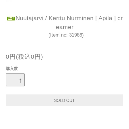
Nuutajarvi / Kerttu Nurminen [ Apila ] cr
eamer
(Item no: 31986)
0円(税込0円)
購入数