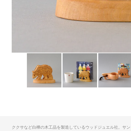
ククサなど白樺の木工品を製造しているウッドジュエル社。サン