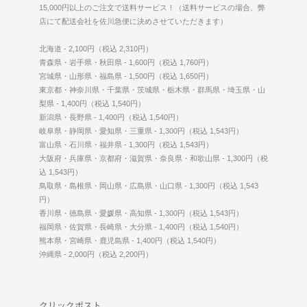
15,000円以上のご注文で送料サービス！（送料サービスの場合、弊
店にて配送会社を佐川急便に決めさせていただきます）
北海道 - 2,100円（税込 2,310円）
青森県・岩手県・秋田県 - 1,600円（税込 1,760円）
宮城県・山形県・福島県 - 1,500円（税込 1,650円）
東京都・神奈川県・千葉県・茨城県・栃木県・群馬県・埼玉県・山
梨県 - 1,400円（税込 1,540円）
新潟県・長野県 - 1,400円（税込 1,540円）
岐阜県・静岡県・愛知県・三重県 - 1,300円（税込 1,543円）
富山県・石川県・福井県 - 1,300円（税込 1,543円）
大阪府・兵庫県・京都府・滋賀県・奈良県・和歌山県 - 1,300円（税
込 1,543円）
鳥取県・島根県・岡山県・広島県・山口県 - 1,300円（税込 1,543
円）
香川県・徳島県・愛媛県・高知県 - 1,300円（税込 1,543円）
福岡県・佐賀県・長崎県・大分県 - 1,400円（税込 1,540円）
熊本県・宮崎県・鹿児島県 - 1,400円（税込 1,540円）
沖縄県 - 2,000円（税込 2,200円）
クリックポスト