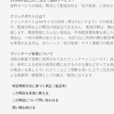
15,000円以上のご注文で送料サービス！
送料サービスの場合、弊店にて配送会社を「佐川急便」に決めさ
クリックポストとは？
クリックポストはA4サイズの封筒（厚さ3センチまで）での発送
す。配達日時および曜日の指定はできません。 配達日数は、概
達します。郵便受箱に入らない場合は、不在配達通知書を差し入
場合は、一切の保障がありません。 当店ではご利用の際の配送
を希望される方は、ゆうパック・佐川急便・ヤマト運輸での配送
ヴィンテージ食器について
北欧の家庭で実際に使用されてきたヴィンテージ（ユーズド）品
が、経年による劣化や使用の際に生ずる小さな傷などすべてを表
の風合いを楽しんでいただくことにご理解を頂いた上でご注文頂
よる装飾用・鑑賞用としての輸入・販売になります。
特定商取引法に基づく表記（返品等）
この商品を友達に教える
この商品について問い合わせる
買い物を続ける