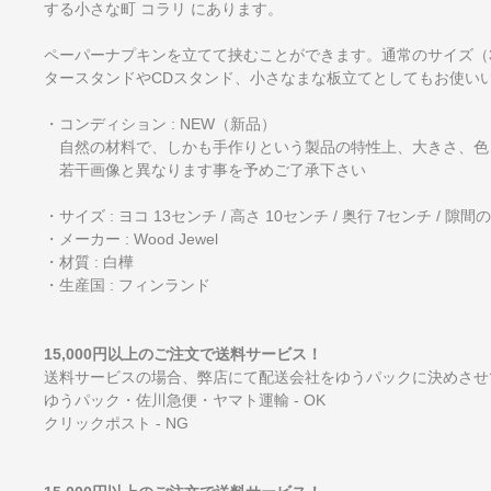
する小さな町 コラリ にあります。
ペーパーナプキンを立てて挟むことができます。通常のサイズ（33
タースタンドやCDスタンド、小さなまな板立てとしてもお使い
・コンディション : NEW（新品）
自然の材料で、しかも手作りという製品の特性上、大きさ、色
若干画像と異なります事を予めご了承下さい
・サイズ : ヨコ 13センチ / 高さ 10センチ / 奥行 7センチ / 隙間
・メーカー : Wood Jewel
・材質 : 白樺
・生産国 : フィンランド
15,000円以上のご注文で送料サービス！
送料サービスの場合、弊店にて配送会社をゆうパックに決めさせ
ゆうパック・佐川急便・ヤマト運輸 - OK
クリックポスト - NG