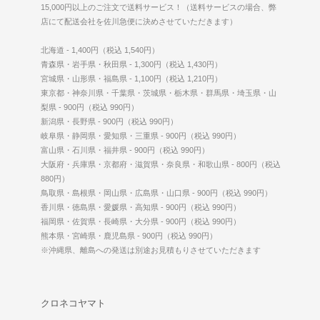
15,000円以上のご注文で送料サービス！（送料サービスの場合、弊
店にて配送会社を佐川急便に決めさせていただきます）
北海道 - 1,400円（税込 1,540円）
青森県・岩手県・秋田県 - 1,300円（税込 1,430円）
宮城県・山形県・福島県 - 1,100円（税込 1,210円）
東京都・神奈川県・千葉県・茨城県・栃木県・群馬県・埼玉県・山
梨県 - 900円（税込 990円）
新潟県・長野県 - 900円（税込 990円）
岐阜県・静岡県・愛知県・三重県 - 900円（税込 990円）
富山県・石川県・福井県 - 900円（税込 990円）
大阪府・兵庫県・京都府・滋賀県・奈良県・和歌山県 - 800円（税込
880円）
鳥取県・島根県・岡山県・広島県・山口県 - 900円（税込 990円）
香川県・徳島県・愛媛県・高知県 - 900円（税込 990円）
福岡県・佐賀県・長崎県・大分県 - 900円（税込 990円）
熊本県・宮崎県・鹿児島県 - 900円（税込 990円）
※沖縄県、離島への発送は別途お見積もりさせていただきます
クロネコヤマト