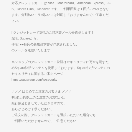
対応クレジットカードは Visa、Mastercard、American Express、JC
B、Diners Club、Discover です。ご利用回数は１回払いのみとなり
ます。分割払い・リボ払いには対応しておりませんのでご了承くだ
さい。
[ クレジットカード支払のご請求書メールを送信します ]
宛名: Squareから、
件名: ●●様宛の新規請求書が作成されました、
のメールを送信いたします
当ショップのクレジットカード決済はセキュリティに万全を期すた
めSquare決済システムを使用しております。Square決済システムの
セキュリティに関するご案内ページ
https://squareup.com/jp/security
／／／ はじめてご注文のお客さま ／／／
初回1万円以上のご注文のお支払いは
銀行振込とさせていただきますので、
あらかじめご了承ください。
ご注文の際、クレジットカードを選択いただいた場合でも
ご利用いただけませんので、ご注意ください。