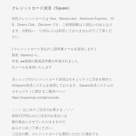
クレジットカード決済（Square）
対応クレジットカードは Visa、Mastercard、American Express、JC
B、Diners Club、Discover です。ご利用回数は１回払いのみとなり
ます。分割払い・リボ払いには対応しておりませんのでご了承くだ
さい。
[ クレジットカード支払のご請求書メールを送信します ]
宛名: Squareから、
件名: ●●様宛の新規請求書が作成されました、
のメールを送信いたします
当ショップのクレジットカード決済はセキュリティに万全を期すた
めSquare決済システムを使用しております。Square決済システムの
セキュリティに関するご案内ページ
https://squareup.com/jp/security
／／／ はじめてご注文のお客さま ／／／
初回1万円以上のご注文のお支払いは
銀行振込とさせていただきますので、
あらかじめご了承ください。
ご注文の際、クレジットカードを選択いただいた場合でも