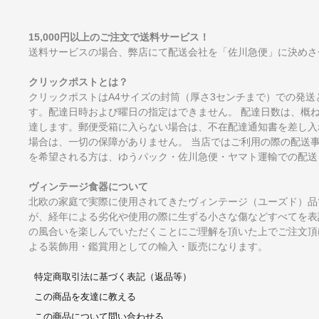
15,000円以上のご注文で送料サービス！
送料サービスの場合、弊店にて配送会社を「佐川急便」に決めさ
クリックポストとは？
クリックポストはA4サイズの封筒（厚さ3センチまで）での発送
す。配達日時および曜日の指定はできません。 配達日数は、概
達します。郵便受箱に入らない場合は、不在配達通知書を差し入
場合は、一切の保障がありません。 当店ではご利用の際の配送
を希望される方は、ゆうパック・佐川急便・ヤマト運輸での配送
ヴィンテージ食器について
北欧の家庭で実際に使用されてきたヴィンテージ（ユーズド）品
が、経年による劣化や使用の際に生ずる小さな傷などすべてを表
の風合いを楽しんでいただくことにご理解を頂いた上でご注文頂
よる装飾用・鑑賞用としての輸入・販売になります。
特定商取引法に基づく表記（返品等）
この商品を友達に教える
この商品について問い合わせる