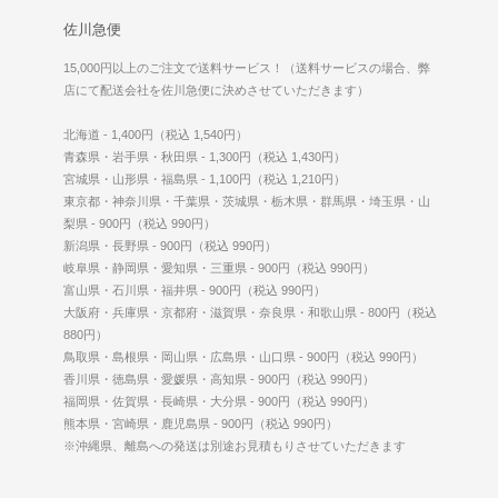
佐川急便
15,000円以上のご注文で送料サービス！（送料サービスの場合、弊
店にて配送会社を佐川急便に決めさせていただきます）
北海道 - 1,400円（税込 1,540円）
青森県・岩手県・秋田県 - 1,300円（税込 1,430円）
宮城県・山形県・福島県 - 1,100円（税込 1,210円）
東京都・神奈川県・千葉県・茨城県・栃木県・群馬県・埼玉県・山
梨県 - 900円（税込 990円）
新潟県・長野県 - 900円（税込 990円）
岐阜県・静岡県・愛知県・三重県 - 900円（税込 990円）
富山県・石川県・福井県 - 900円（税込 990円）
大阪府・兵庫県・京都府・滋賀県・奈良県・和歌山県 - 800円（税込
880円）
鳥取県・島根県・岡山県・広島県・山口県 - 900円（税込 990円）
香川県・徳島県・愛媛県・高知県 - 900円（税込 990円）
福岡県・佐賀県・長崎県・大分県 - 900円（税込 990円）
熊本県・宮崎県・鹿児島県 - 900円（税込 990円）
※沖縄県、離島への発送は別途お見積もりさせていただきます