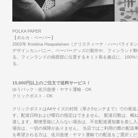
POLKA PAPER
【ポルカ・ペーパー】
2002年 Kristiina Haapalainen（クリスティーナ・ハーパ
デザインカンパニー。ペーパーグッズの製作や、フィンランド郵
る。フィンランドの南西部に位置するキミト島を拠点に、100
る。
15,000円以上のご注文で送料サービス！
ゆうパック・佐川急便・ヤマト運輸 - OK
クリックポスト - OK
クリックポストはA4サイズの封筒（厚さ3センチまで）での発送
す。配達日時および曜日の指定はできません。 配達日数は、概
達します。郵便受箱に入らない場合は、不在配達通知書を差し入
場合は、一切の保障がありません。 当店ではご利用の際の配送
を希望される方は、佐川急便・ヤマト運輸での配送をご選択くだ