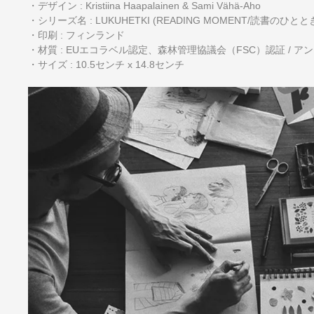
・デザイン : Kristiina Haapalainen & Sami Vähä-Aho
・シリーズ名 : LUKUHETKI (READING MOMENT/読書のひと
・印刷 : フィンランド
・材質 : EUエコラベル認定、森林管理協議会（FSC）認証 / 
・サイズ : 10.5センチ x 14.8センチ