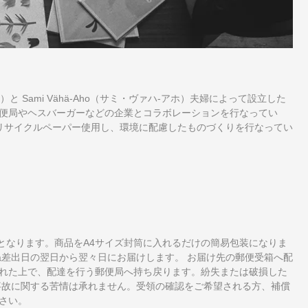
ライネン）と Sami Vähä-Aho（サミ・ヴァハ-アホ）夫婦によって設立した
便局やヘスバーガーなどの企業とコラボレーションを行なってい
%リサイクルペーパー使用し、環境に配慮したものづくりを行なってい
となります。商品をA4サイズ封筒に入れるだけの簡易包装になりま
ね差出日の翌日から翌々日にお届けします。 お届け先の郵便受箱へ配
れた上で、配達を行う郵便局へ持ち戻ります。紛失または破損した
事故に関する苦情は承れません。受領の確認をご希望される方、補償
さい。