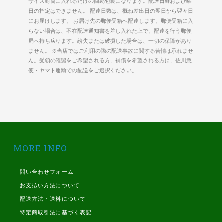
サイズ封筒に入れるだけの簡易包装になります。配達日時および曜
日の指定はできません。 配達日数は、概ね差出日の翌日から翌々日
にお届けします。 お届け先の郵便受箱へ配達します。郵便受箱に入
らない場合は、不在配達通知書を差し入れた上で、配達を行う郵便
局へ持ち戻ります。紛失または破損した場合は、一切の保障があり
ません。 ※当店ではご利用の際の配送事故に関する苦情は承れませ
ん。受領の確認をご希望される方、補償を希望される方は、佐川急
便・ヤマト運輸での配送をご選択ください。
MORE INFO
問い合わせフォーム
お支払い方法について
配送方法・送料について
特定商取引法に基づく表記