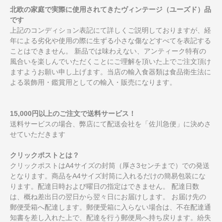
北欧の家庭で実際に使用されてきたヴィンテージ（ユーズド）品
です
上記のコンディション表記にて詳しくご説明しておりますが、経
年による劣化や使用の際に生ずる小さな傷などすべてを表記する
ことはできません。 新品では味わえない、アンティーク特有の
風合いを楽しんでいただくことにご理解を頂いた上でご注文頂け
ますようお願い申し上げます。当店の輸入食器類は食品衛生法に
よる装飾用・鑑賞用としての輸入・販売になります。
15,000円以上のご注文で送料サービス！
送料サービスの場合、弊店にて配送会社を「佐川急便」に決めさ
せていただきます
クリックポストとは？
クリックポストはA4サイズの封筒（厚さ3センチまで）での発送
となります。商品をA4サイズ封筒に入れるだけの簡易包装にな
ります。配達日時および曜日の指定はできません。 配達日数
は、概ね差出日の翌日から翌々日にお届けします。 お届け先の
郵便受箱へ配達します。郵便受箱に入らない場合は、不在配達通
知書を差し入れた上で、配達を行う郵便局へ持ち戻ります。紛失