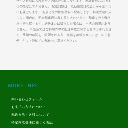
サイズ封筒に入れるだけの簡易包装になります。配達日時および曜
日の指定はできません。 配達日数は、概ね差出日の翌日から翌々日
にお届けします。 お届け先の郵便受箱へ配達します。郵便受箱に入
らない場合は、不在配達通知書を差し入れた上で、配達を行う郵便
局へ持ち戻ります。紛失または破損した場合は、一切の保障があり
ません。 ※当店ではご利用の際の配送事故に関する苦情は承れませ
ん。受領の確認をご希望される方、補償を希望される方は、佐川急
便・ヤマト運輸での配送をご選択ください。
MORE INFO
問い合わせフォーム
お支払い方法について
配送方法・送料について
特定商取引法に基づく表記