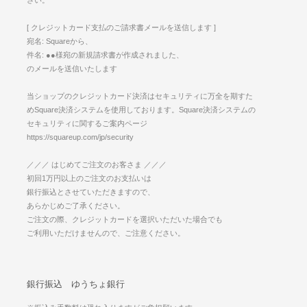
さい。
[ クレジットカード支払のご請求書メールを送信します ]
宛名: Squareから、
件名: ●●様宛の新規請求書が作成されました、
のメールを送信いたします
当ショップのクレジットカード決済はセキュリティに万全を期すた
めSquare決済システムを使用しております。Square決済システムの
セキュリティに関するご案内ページ
https://squareup.com/jp/security
／／／ はじめてご注文のお客さま ／／／
初回1万円以上のご注文のお支払いは
銀行振込とさせていただきますので、
あらかじめご了承ください。
ご注文の際、クレジットカードを選択いただいた場合でも
ご利用いただけませんので、ご注意ください。
銀行振込 ゆうちょ銀行