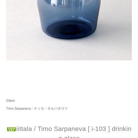
Glass
Timo Sarpaneva - ティモ・サルパネヴァ
iittala / Timo Sarpaneva [ i-103 ] drinkin