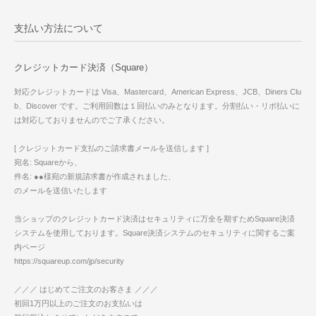
支払い方法について
クレジットカード決済（Square）
対応クレジットカードは Visa、Mastercard、American Express、JCB、Diners Clu
b、Discover です。ご利用回数は１回払いのみとなります。分割払い・リボ払いに
は対応しておりませんのでご了承ください。
[ クレジットカード支払のご請求書メールを送信します ]
宛名: Squareから、
件名: ●●様宛の新規請求書が作成されました、
のメールを送信いたします
当ショップのクレジットカード決済はセキュリティに万全を期すためSquare決済
システムを使用しております。Square決済システムのセキュリティに関するご案
内ページ
https://squareup.com/jp/security
／／／ はじめてご注文のお客さま ／／／
初回1万円以上のご注文のお支払いは