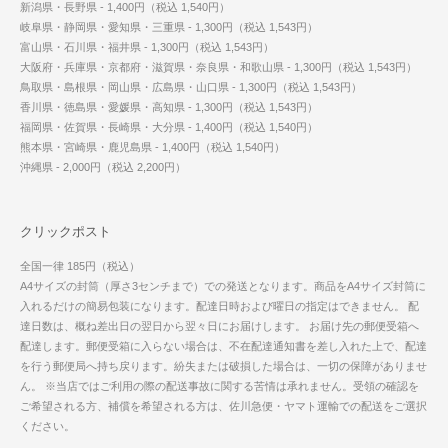
新潟県・長野県 - 1,400円（税込 1,540円）
岐阜県・静岡県・愛知県・三重県 - 1,300円（税込 1,543円）
富山県・石川県・福井県 - 1,300円（税込 1,543円）
大阪府・兵庫県・京都府・滋賀県・奈良県・和歌山県 - 1,300円（税込 1,543円）
鳥取県・島根県・岡山県・広島県・山口県 - 1,300円（税込 1,543円）
香川県・徳島県・愛媛県・高知県 - 1,300円（税込 1,543円）
福岡県・佐賀県・長崎県・大分県 - 1,400円（税込 1,540円）
熊本県・宮崎県・鹿児島県 - 1,400円（税込 1,540円）
沖縄県 - 2,000円（税込 2,200円）
クリックポスト
全国一律 185円（税込）
A4サイズの封筒（厚さ3センチまで）での発送となります。商品をA4サイズ封筒に
入れるだけの簡易包装になります。配達日時および曜日の指定はできません。 配
達日数は、概ね差出日の翌日から翌々日にお届けします。 お届け先の郵便受箱へ
配達します。郵便受箱に入らない場合は、不在配達通知書を差し入れた上で、配達
を行う郵便局へ持ち戻ります。紛失または破損した場合は、一切の保障がありませ
ん。 ※当店ではご利用の際の配送事故に関する苦情は承れません。受領の確認を
ご希望される方、補償を希望される方は、佐川急便・ヤマト運輸での配送をご選択
ください。