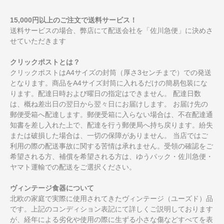
15,000円以上のご注文で送料サービス！
送料サービスの場合、弊店にて配送会社を「佐川急便」に決めさ
せていただきます
クリックポストとは？
クリックポストはA4サイズの封筒（厚さ3センチまで）での発送
となります。商品をA4サイズ封筒に入れるだけの簡易包装にな
ります。配達日時および曜日の指定はできません。 配達日数
は、概ね差出日の翌日から翌々日にお届けします。 お届け先の
郵便受箱へ配達します。郵便受箱に入らない場合は、不在配達通
知書を差し入れた上で、配達を行う郵便局へ持ち戻ります。紛失
または破損した場合は、一切の保障がありません。 当店ではご
利用の際の配送事故に関する苦情は承れません。受領の確認をご
希望される方、補償を希望される方は、ゆうパック・佐川急便・
ヤマト運輸での配送をご選択ください。
ヴィンテージ食器について
北欧の家庭で実際に使用されてきたヴィンテージ（ユーズド）品
です。上記のコンディション表記にて詳しくご説明しております
が、経年による劣化や使用の際に生ずる小さな傷などすべてを表