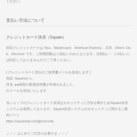
ください。
支払い方法について
クレジットカード決済（Square）
対応クレジットカードは Visa、Mastercard、American Express、JCB、Diners Clu
b、Discover です。ご利用回数は１回払いのみとなります。分割払い・リボ払いに
は対応しておりませんのでご了承ください。
[ クレジットカード支払のご請求書メールを送信します ]
宛名: Squareから、
件名: ●●様宛の新規請求書が作成されました、
のメールを送信いたします
当ショップのクレジットカード決済はセキュリティに万全を期すためSquare決済
システムを使用しております。Square決済システムのセキュリティに関するご案
内ページ
https://squareup.com/jp/security
／／／ はじめてご注文のお客さま ／／／