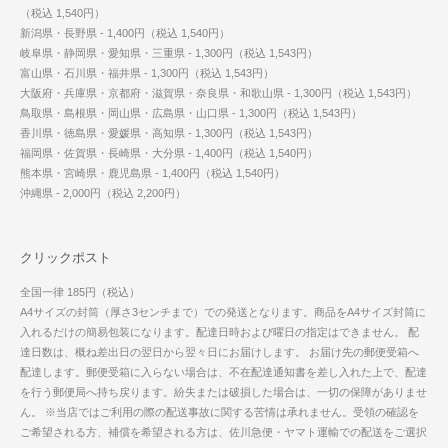
（税込 1,540円）
新潟県・長野県 - 1,400円（税込 1,540円）
岐阜県・静岡県・愛知県・三重県 - 1,300円（税込 1,543円）
富山県・石川県・福井県 - 1,300円（税込 1,543円）
大阪府・兵庫県・京都府・滋賀県・奈良県・和歌山県 - 1,300円（税込 1,543円）
鳥取県・島根県・岡山県・広島県・山口県 - 1,300円（税込 1,543円）
香川県・徳島県・愛媛県・高知県 - 1,300円（税込 1,543円）
福岡県・佐賀県・長崎県・大分県 - 1,400円（税込 1,540円）
熊本県・宮崎県・鹿児島県 - 1,400円（税込 1,540円）
沖縄県 - 2,000円（税込 2,200円）
クリックポスト
全国一律 185円（税込）
A4サイズの封筒（厚さ3センチまで）での発送となります。商品をA4サイズ封筒に
入れるだけの簡易包装になります。配達日時および曜日の指定はできません。 配
達日数は、概ね差出日の翌日から翌々日にお届けします。 お届け先の郵便受箱へ
配達します。郵便受箱に入らない場合は、不在配達通知書を差し入れた上で、配達
を行う郵便局へ持ち戻ります。紛失または破損した場合は、一切の保障がありませ
ん。 ※当店ではご利用の際の配送事故に関する苦情は承れません。受領の確認を
ご希望される方、補償を希望される方は、佐川急便・ヤマト運輸での配送をご選択