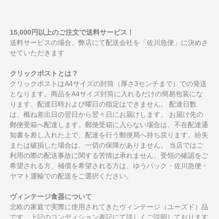
15,000円以上のご注文で送料サービス！
送料サービスの場合、弊店にて配送会社を「佐川急便」に決めさ
せていただきます
クリックポストとは？
クリックポストはA4サイズの封筒（厚さ3センチまで）での発送
となります。商品をA4サイズ封筒に入れるだけの簡易包装にな
ります。配達日時および曜日の指定はできません。 配達日数
は、概ね差出日の翌日から翌々日にお届けします。 お届け先の
郵便受箱へ配達します。郵便受箱に入らない場合は、不在配達通
知書を差し入れた上で、配達を行う郵便局へ持ち戻ります。紛失
または破損した場合は、一切の保障がありません。 当店ではご
利用の際の配送事故に関する苦情は承れません。受領の確認をご
希望される方、補償を希望される方は、ゆうパック・佐川急便・
ヤマト運輸での配送をご選択ください。
ヴィンテージ食器について
北欧の家庭で実際に使用されてきたヴィンテージ（ユーズド）品
です。上記のコンディション表記にて詳しくご説明しております