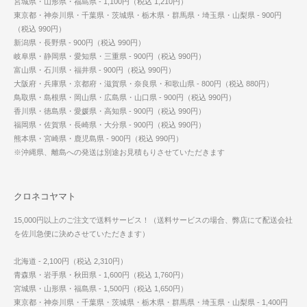
宮城県・山形県・福島県 - 1,100円（税込 1,210円）
東京都・神奈川県・千葉県・茨城県・栃木県・群馬県・埼玉県・山梨県 - 900円
（税込 990円）
新潟県・長野県 - 900円（税込 990円）
岐阜県・静岡県・愛知県・三重県 - 900円（税込 990円）
富山県・石川県・福井県 - 900円（税込 990円）
大阪府・兵庫県・京都府・滋賀県・奈良県・和歌山県 - 800円（税込 880円）
鳥取県・島根県・岡山県・広島県・山口県 - 900円（税込 990円）
香川県・徳島県・愛媛県・高知県 - 900円（税込 990円）
福岡県・佐賀県・長崎県・大分県 - 900円（税込 990円）
熊本県・宮崎県・鹿児島県 - 900円（税込 990円）
※沖縄県、離島への発送は別途お見積もりさせていただきます
クロネコヤマト
15,000円以上のご注文で送料サービス！（送料サービスの場合、弊店にて配送会社
を佐川急便に決めさせていただきます）
北海道 - 2,100円（税込 2,310円）
青森県・岩手県・秋田県 - 1,600円（税込 1,760円）
宮城県・山形県・福島県 - 1,500円（税込 1,650円）
東京都・神奈川県・千葉県・茨城県・栃木県・群馬県・埼玉県・山梨県 - 1,400円