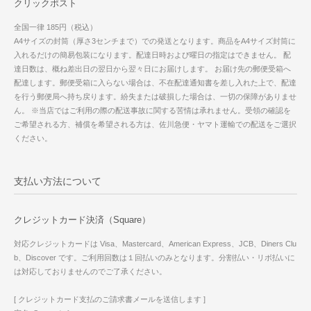
クリックポスト
全国一律 185円（税込）
A4サイズの封筒（厚さ3センチまで）での発送となります。商品をA4サイズ封筒に
入れるだけの簡易包装になります。配達日時および曜日の指定はできません。 配
達日数は、概ね差出日の翌日から翌々日にお届けします。 お届け先の郵便受箱へ
配達します。郵便受箱に入らない場合は、不在配達通知書を差し入れた上で、配達
を行う郵便局へ持ち戻ります。紛失または破損した場合は、一切の保障がありませ
ん。 ※当店ではご利用の際の配送事故に関する苦情は承れません。受領の確認を
ご希望される方、補償を希望される方は、佐川急便・ヤマト運輸での配送をご選択
ください。
支払い方法について
クレジットカード決済（Square）
対応クレジットカードは Visa、Mastercard、American Express、JCB、Diners Clu
b、Discover です。ご利用回数は１回払いのみとなります。分割払い・リボ払いに
は対応しておりませんのでご了承ください。
[ クレジットカード支払のご請求書メールを送信します ]