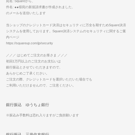
宛名: Squareから、
件名: ●●様宛の新規請求書が作成されました、
のメールを送信いたします
当ショップのクレジットカード決済はセキュリティに万全を期すためSquare決済
システムを使用しております。Square決済システムのセキュリティに関するご案
内ページ
https://squareup.com/jp/security
／／／ はじめてご注文のお客さま ／／／
初回1万円以上のご注文のお支払いは
銀行振込とさせていただきますので、
あらかじめご了承ください。
ご注文の際、クレジットカードを選択いただいた場合でも
ご利用いただけませんので、ご注意ください。
銀行振込 ゆうちょ銀行
※振込み手数料は恐れ入りますがご負担願います
銀行振込 三井住友銀行