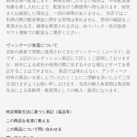
郵便受箱へ配達します。郵便受箱に入らない場合は、不在配達通
知書を差し入れた上で、配達を行う郵便局へ持ち戻ります。紛失
または破損した場合は、一切の保障がありません。 当店ではご
利用の際の配送事故に関する苦情は承れません。受領の確認をご
希望される方、補償を希望される方は、ゆうパック・佐川急便・
ヤマト運輸での配送をご選択ください。
ヴィンテージ食器について
北欧の家庭で実際に使用されてきたヴィンテージ（ユーズド）品
です。上記のコンディション表記にて詳しくご説明しております
が、経年による劣化や使用の際に生ずる小さな傷などすべてを表
記することはできません。 新品では味わえない、アンティーク
特有の風合いを楽しんでいただくことにご理解を頂いた上でご注
文頂けますようお願い申し上げます。当店の輸入食器類は食品衛
生法による装飾用・鑑賞用としての輸入・販売になります。
特定商取引法に基づく表記（返品等）
この商品を友達に教える
この商品について問い合わせる