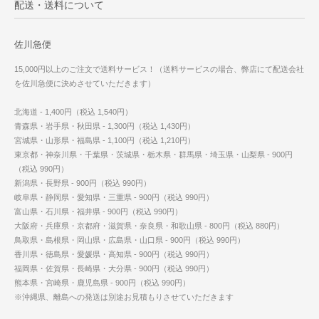
配送・送料について
佐川急便
15,000円以上のご注文で送料サービス！（送料サービスの場合、弊店にて配送会社
を佐川急便に決めさせていただきます）
北海道 - 1,400円（税込 1,540円）
青森県・岩手県・秋田県 - 1,300円（税込 1,430円）
宮城県・山形県・福島県 - 1,100円（税込 1,210円）
東京都・神奈川県・千葉県・茨城県・栃木県・群馬県・埼玉県・山梨県 - 900円
（税込 990円）
新潟県・長野県 - 900円（税込 990円）
岐阜県・静岡県・愛知県・三重県 - 900円（税込 990円）
富山県・石川県・福井県 - 900円（税込 990円）
大阪府・兵庫県・京都府・滋賀県・奈良県・和歌山県 - 800円（税込 880円）
鳥取県・島根県・岡山県・広島県・山口県 - 900円（税込 990円）
香川県・徳島県・愛媛県・高知県 - 900円（税込 990円）
福岡県・佐賀県・長崎県・大分県 - 900円（税込 990円）
熊本県・宮崎県・鹿児島県 - 900円（税込 990円）
※沖縄県、離島への発送は別途お見積もりさせていただきます