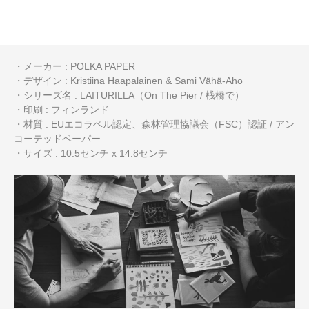
・メーカー : POLKA PAPER
・デザイン : Kristiina Haapalainen & Sami Vähä-Aho
・シリーズ名 : LAITURILLA（On The Pier / 桟橋で）
・印刷 : フィンランド
・材質 : EUエコラベル認定、森林管理協議会（FSC）認証 / アン
コーテッドペーパー
・サイズ : 10.5センチ x 14.8センチ