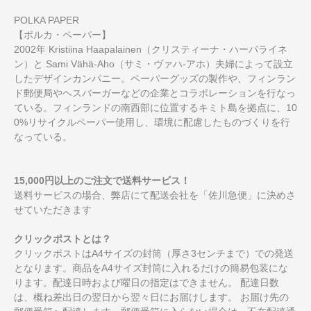
POLKA PAPER
【ポルカ・ペーパー】
2002年 Kristiina Haapalainen（クリスティーナ・ハーパライネ
ン）と Sami Vähä-Aho（サミ・ヴァハ-アホ）夫婦によって設立
したデザインカンパニー。ペーパーグッズの製作や、フィンラン
ド郵便局やヘスバーガーなどの企業とコラボレーションを行なっ
ている。フィンランドの南西部に位置するキミト島を拠点に、10
0%リサイクルペーパー使用し、環境に配慮したものづくりを行
なっている。
15,000円以上のご注文で送料サービス！
送料サービスの場合、弊店にて配送会社を「佐川急便」に決めさ
せていただきます
クリックポストとは？
クリックポストはA4サイズの封筒（厚さ3センチまで）での発送
となります。商品をA4サイズ封筒に入れるだけの簡易包装にな
ります。配達日時および曜日の指定はできません。 配達日数
は、概ね差出日の翌日から翌々日にお届けします。 お届け先の