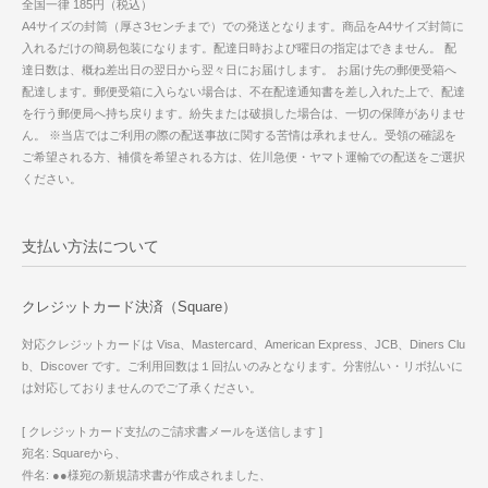
全国一律 185円（税込）
A4サイズの封筒（厚さ3センチまで）での発送となります。商品をA4サイズ封筒に
入れるだけの簡易包装になります。配達日時および曜日の指定はできません。 配
達日数は、概ね差出日の翌日から翌々日にお届けします。 お届け先の郵便受箱へ
配達します。郵便受箱に入らない場合は、不在配達通知書を差し入れた上で、配達
を行う郵便局へ持ち戻ります。紛失または破損した場合は、一切の保障がありませ
ん。 ※当店ではご利用の際の配送事故に関する苦情は承れません。受領の確認を
ご希望される方、補償を希望される方は、佐川急便・ヤマト運輸での配送をご選択
ください。
支払い方法について
クレジットカード決済（Square）
対応クレジットカードは Visa、Mastercard、American Express、JCB、Diners Clu
b、Discover です。ご利用回数は１回払いのみとなります。分割払い・リボ払いに
は対応しておりませんのでご了承ください。
[ クレジットカード支払のご請求書メールを送信します ]
宛名: Squareから、
件名: ●●様宛の新規請求書が作成されました、