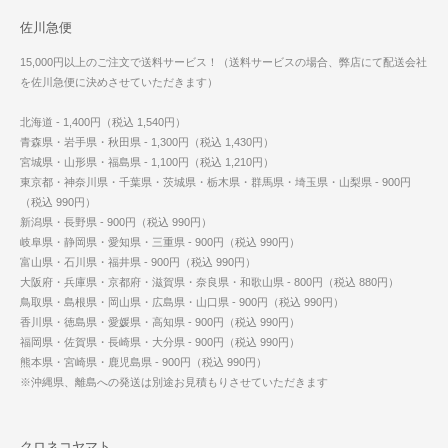
佐川急便
15,000円以上のご注文で送料サービス！（送料サービスの場合、弊店にて配送会社
を佐川急便に決めさせていただきます）
北海道 - 1,400円（税込 1,540円）
青森県・岩手県・秋田県 - 1,300円（税込 1,430円）
宮城県・山形県・福島県 - 1,100円（税込 1,210円）
東京都・神奈川県・千葉県・茨城県・栃木県・群馬県・埼玉県・山梨県 - 900円
（税込 990円）
新潟県・長野県 - 900円（税込 990円）
岐阜県・静岡県・愛知県・三重県 - 900円（税込 990円）
富山県・石川県・福井県 - 900円（税込 990円）
大阪府・兵庫県・京都府・滋賀県・奈良県・和歌山県 - 800円（税込 880円）
鳥取県・島根県・岡山県・広島県・山口県 - 900円（税込 990円）
香川県・徳島県・愛媛県・高知県 - 900円（税込 990円）
福岡県・佐賀県・長崎県・大分県 - 900円（税込 990円）
熊本県・宮崎県・鹿児島県 - 900円（税込 990円）
※沖縄県、離島への発送は別途お見積もりさせていただきます
クロネコヤマト