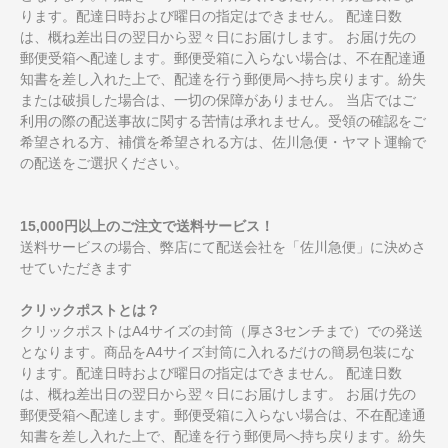
ります。配達日時および曜日の指定はできません。 配達日数
は、概ね差出日の翌日から翌々日にお届けします。 お届け先の
郵便受箱へ配達します。郵便受箱に入らない場合は、不在配達通
知書を差し入れた上で、配達を行う郵便局へ持ち戻ります。紛失
または破損した場合は、一切の保障がありません。 当店ではご
利用の際の配送事故に関する苦情は承れません。受領の確認をご
希望される方、補償を希望される方は、佐川急便・ヤマト運輸で
の配送をご選択ください。
15,000円以上のご注文で送料サービス！
送料サービスの場合、弊店にて配送会社を「佐川急便」に決めさ
せていただきます
クリックポストとは？
クリックポストはA4サイズの封筒（厚さ3センチまで）での発送
となります。商品をA4サイズ封筒に入れるだけの簡易包装にな
ります。配達日時および曜日の指定はできません。 配達日数
は、概ね差出日の翌日から翌々日にお届けします。 お届け先の
郵便受箱へ配達します。郵便受箱に入らない場合は、不在配達通
知書を差し入れた上で、配達を行う郵便局へ持ち戻ります。紛失