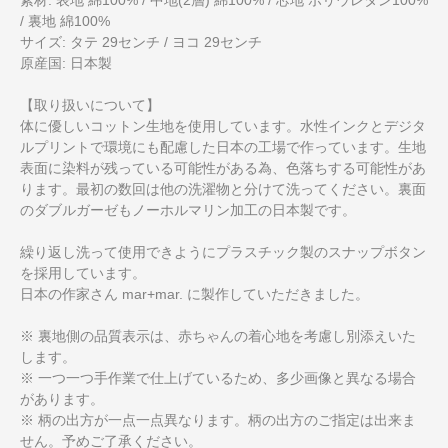
/ 裏地 綿100%
サイズ: タテ 29センチ / ヨコ 29センチ
原産国: 日本製
【取り扱いについて】
体に優しいコットン生地を使用しています。水性インクとデジタ
ルプリントで環境にも配慮した日本の工場で作っています。生地
表面に染料が残っている可能性がある為、色落ちする可能性があ
ります。最初の数回は他の洗濯物と分けて洗ってください。裏面
のダブルガーゼもノーホルマリン加工の日本製です。
繰り返し洗って使用できようにプラスチック製のスナップボタン
を採用しています。
日本の作家さん mar+mar. に製作していただきました。
※ 裏地側の品質表示は、赤ちゃんの着心地を考慮し別添えいた
します。
※ 一つ一つ手作業で仕上げているため、多少画像と異なる場合
があります。
※ 柄の出方が一点一点異なります。柄の出方のご指定は出来ま
せん。予めご了承ください。