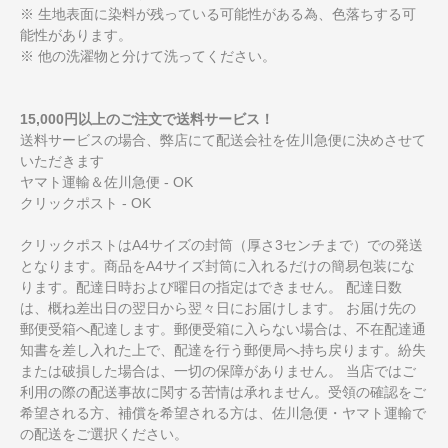
※ 生地表面に染料が残っている可能性がある為、色落ちする可
能性があります。
※ 他の洗濯物と分けて洗ってください。
15,000円以上のご注文で送料サービス！
送料サービスの場合、弊店にて配送会社を佐川急便に決めさせて
いただきます
ヤマト運輸＆佐川急便 - OK
クリックポスト - OK
クリックポストはA4サイズの封筒（厚さ3センチまで）での発送
となります。商品をA4サイズ封筒に入れるだけの簡易包装にな
ります。配達日時および曜日の指定はできません。 配達日数
は、概ね差出日の翌日から翌々日にお届けします。 お届け先の
郵便受箱へ配達します。郵便受箱に入らない場合は、不在配達通
知書を差し入れた上で、配達を行う郵便局へ持ち戻ります。紛失
または破損した場合は、一切の保障がありません。 当店ではご
利用の際の配送事故に関する苦情は承れません。受領の確認をご
希望される方、補償を希望される方は、佐川急便・ヤマト運輸で
の配送をご選択ください。