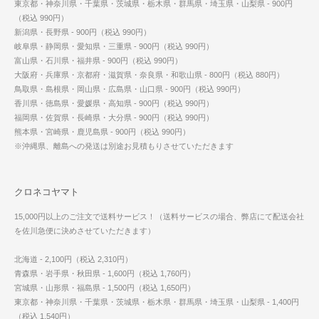
東京都・神奈川県・千葉県・茨城県・栃木県・群馬県・埼玉県・山梨県 - 900円
（税込 990円）
新潟県・長野県 - 900円（税込 990円）
岐阜県・静岡県・愛知県・三重県 - 900円（税込 990円）
富山県・石川県・福井県 - 900円（税込 990円）
大阪府・兵庫県・京都府・滋賀県・奈良県・和歌山県 - 800円（税込 880円）
鳥取県・島根県・岡山県・広島県・山口県 - 900円（税込 990円）
香川県・徳島県・愛媛県・高知県 - 900円（税込 990円）
福岡県・佐賀県・長崎県・大分県 - 900円（税込 990円）
熊本県・宮崎県・鹿児島県 - 900円（税込 990円）
※沖縄県、離島への発送は別途お見積もりさせていただきます
クロネコヤマト
15,000円以上のご注文で送料サービス！（送料サービスの場合、弊店にて配送会社
を佐川急便に決めさせていただきます）
北海道 - 2,100円（税込 2,310円）
青森県・岩手県・秋田県 - 1,600円（税込 1,760円）
宮城県・山形県・福島県 - 1,500円（税込 1,650円）
東京都・神奈川県・千葉県・茨城県・栃木県・群馬県・埼玉県・山梨県 - 1,400円
（税込 1,540円）