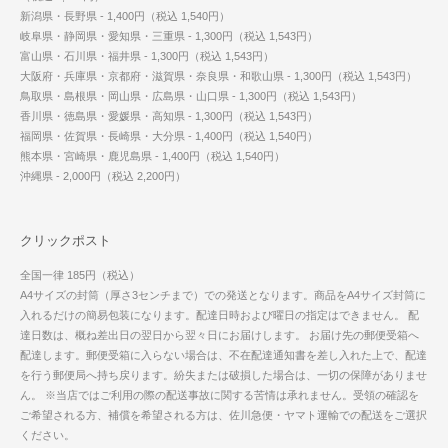
新潟県・長野県 - 1,400円（税込 1,540円）
岐阜県・静岡県・愛知県・三重県 - 1,300円（税込 1,543円）
富山県・石川県・福井県 - 1,300円（税込 1,543円）
大阪府・兵庫県・京都府・滋賀県・奈良県・和歌山県 - 1,300円（税込 1,543円）
鳥取県・島根県・岡山県・広島県・山口県 - 1,300円（税込 1,543円）
香川県・徳島県・愛媛県・高知県 - 1,300円（税込 1,543円）
福岡県・佐賀県・長崎県・大分県 - 1,400円（税込 1,540円）
熊本県・宮崎県・鹿児島県 - 1,400円（税込 1,540円）
沖縄県 - 2,000円（税込 2,200円）
クリックポスト
全国一律 185円（税込）
A4サイズの封筒（厚さ3センチまで）での発送となります。商品をA4サイズ封筒に
入れるだけの簡易包装になります。配達日時および曜日の指定はできません。 配
達日数は、概ね差出日の翌日から翌々日にお届けします。 お届け先の郵便受箱へ
配達します。郵便受箱に入らない場合は、不在配達通知書を差し入れた上で、配達
を行う郵便局へ持ち戻ります。紛失または破損した場合は、一切の保障がありませ
ん。 ※当店ではご利用の際の配送事故に関する苦情は承れません。受領の確認を
ご希望される方、補償を希望される方は、佐川急便・ヤマト運輸での配送をご選択
ください。