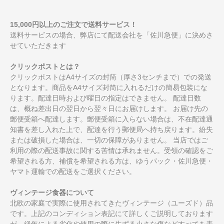
15,000円以上のご注文で送料サービス！
送料サービスの場合、弊店にて配送会社を「佐川急便」に決めさ
せていただきます
クリックポストとは？
クリックポストはA4サイズの封筒（厚さ3センチまで）での発送
となります。商品をA4サイズ封筒に入れるだけの簡易包装にな
ります。配達日時および曜日の指定はできません。 配達日数
は、概ね差出日の翌日から翌々日にお届けします。 お届け先の
郵便受箱へ配達します。郵便受箱に入らない場合は、不在配達通
知書を差し入れた上で、配達を行う郵便局へ持ち戻ります。紛失
または破損した場合は、一切の保障がありません。 当店ではご
利用の際の配送事故に関する苦情は承れません。受領の確認をご
希望される方、補償を希望される方は、ゆうパック・佐川急便・
ヤマト運輸での配送をご選択ください。
ヴィンテージ食器について
北欧の家庭で実際に使用されてきたヴィンテージ（ユーズド）品
です。上記のコンディション表記にて詳しくご説明しております
が、経年による劣化や使用の際に生ずる小さな傷などすべてを表