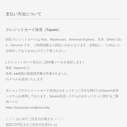
支払い方法について
クレジットカード決済（Square）
対応クレジットカードは Visa、Mastercard、American Express、JCB、Diners Clu
b、Discover です。ご利用回数は１回払いのみとなります。分割払い・リボ払いに
は対応しておりませんのでご了承ください。
[ クレジットカード支払のご請求書メールを送信します ]
宛名: Squareから、
件名: ●●様宛の新規請求書が作成されました、
のメールを送信いたします
当ショップのクレジットカード決済はセキュリティに万全を期すためSquare決済
システムを使用しております。Square決済システムのセキュリティに関するご案
内ページ
https://squareup.com/jp/security
／／／ はじめてご注文のお客さま ／／／
初回1万円以上のご注文のお支払いは