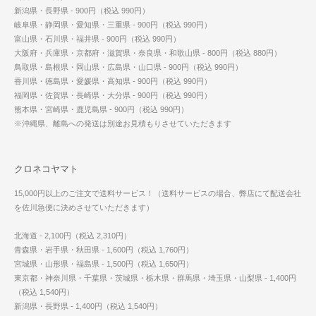
新潟県・長野県 - 900円（税込 990円）
岐阜県・静岡県・愛知県・三重県 - 900円（税込 990円）
富山県・石川県・福井県 - 900円（税込 990円）
大阪府・兵庫県・京都府・滋賀県・奈良県・和歌山県 - 800円（税込 880円）
鳥取県・島根県・岡山県・広島県・山口県 - 900円（税込 990円）
香川県・徳島県・愛媛県・高知県 - 900円（税込 990円）
福岡県・佐賀県・長崎県・大分県 - 900円（税込 990円）
熊本県・宮崎県・鹿児島県 - 900円（税込 990円）
※沖縄県、離島への発送は別途お見積もりさせていただきます
クロネコヤマト
15,000円以上のご注文で送料サービス！（送料サービスの場合、弊店にて配送会社
を佐川急便に決めさせていただきます）
北海道 - 2,100円（税込 2,310円）
青森県・岩手県・秋田県 - 1,600円（税込 1,760円）
宮城県・山形県・福島県 - 1,500円（税込 1,650円）
東京都・神奈川県・千葉県・茨城県・栃木県・群馬県・埼玉県・山梨県 - 1,400円
（税込 1,540円）
新潟県・長野県 - 1,400円（税込 1,540円）