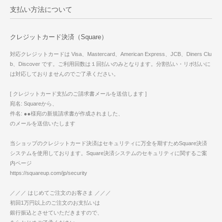
支払い方法について
クレジットカード決済（Square）
対応クレジットカードは Visa、Mastercard、American Express、JCB、Diners Clu
b、Discover です。ご利用回数は１回払いのみとなります。分割払い・リボ払いに
は対応しておりませんのでご了承ください。
[ クレジットカード支払のご請求書メールを送信します ]
宛名: Squareから、
件名: ●●様宛の新規請求書が作成されました、
のメールを送信いたします
当ショップのクレジットカード決済はセキュリティに万全を期すためSquare決済
システムを使用しております。Square決済システムのセキュリティに関するご案
内ページ
https://squareup.com/jp/security
／／／ はじめてご注文のお客さま ／／／
初回1万円以上のご注文のお支払いは
銀行振込とさせていただきますので、