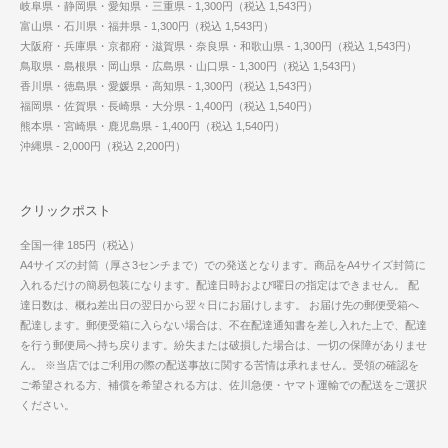
岐阜県・静岡県・愛知県・三重県 - 1,300円（税込 1,543円）
富山県・石川県・福井県 - 1,300円（税込 1,543円）
大阪府・兵庫県・京都府・滋賀県・奈良県・和歌山県 - 1,300円（税込 1,543円）
鳥取県・島根県・岡山県・広島県・山口県 - 1,300円（税込 1,543円）
香川県・徳島県・愛媛県・高知県 - 1,300円（税込 1,543円）
福岡県・佐賀県・長崎県・大分県 - 1,400円（税込 1,540円）
熊本県・宮崎県・鹿児島県 - 1,400円（税込 1,540円）
沖縄県 - 2,000円（税込 2,200円）
クリックポスト
全国一律 185円（税込）
A4サイズの封筒（厚さ3センチまで）での発送となります。商品をA4サイズ封筒に
入れるだけの簡易包装になります。配達日時および曜日の指定はできません。 配
達日数は、概ね差出日の翌日から翌々日にお届けします。 お届け先の郵便受箱へ
配達します。郵便受箱に入らない場合は、不在配達通知書を差し入れた上で、配達
を行う郵便局へ持ち戻ります。紛失または破損した場合は、一切の保障がありませ
ん。 ※当店ではご利用の際の配送事故に関する苦情は承れません。受領の確認を
ご希望される方、補償を希望される方は、佐川急便・ヤマト運輸での配送をご選択
ください。