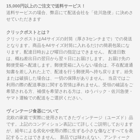
15,000円以上のご注文で送料サービス！
送料サービスの場合、弊店にて配送会社を「佐川急便」に決めさ
せていただきます
クリックポストとは？
クリックポストはA4サイズの封筒（厚さ3センチまで）での発送
となります。商品をA4サイズ封筒に入れるだけの簡易包装にな
ります。配達日時および曜日の指定はできません。 配達日数
は、概ね差出日の翌日から翌々日にお届けします。 お届け先の
郵便受箱へ配達します。郵便受箱に入らない場合は、不在配達通
知書を差し入れた上で、配達を行う郵便局へ持ち戻ります。紛失
または破損した場合は、一切の保障がありません。 当店ではご
利用の際の配送事故に関する苦情は承れません。受領の確認をご
希望される方、補償を希望される方は、ゆうパック・佐川急便・
ヤマト運輸での配送をご選択ください。
ヴィンテージ食器について
北欧の家庭で実際に使用されてきたヴィンテージ（ユーズド）品
です。上記のコンディション表記にて詳しくご説明しております
が、経年による劣化や使用の際に生ずる小さな傷などすべてを表
記することはできません。 新品では味わえない、アンティーク