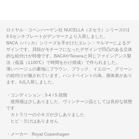
ロイヤル・コペンハーゲン社 NUCELLA（ヌセラ）シリーズの1
9.5センチプレートがデンマークより入荷しました。
BACA（バッカ）シリーズを手がけたエレン・マルマーによるデ
ザインです。貝殻がモチーフになったデザインで凹凸のある立体
的な絵付けが特徴です。BACAやTeneraと同じファインアンス製
法（低温（1100℃）で時間をかけ焼成）で作られました。
薄いベージュの素地にブラウン、ブラック、イエロー、グリーン
の絵付けが施されています。ハンドペイントの為、個体差があり
ます。6点入荷しました。
・コンディション : 3-4 / 5 段階
使用感は少しありました、ヴィンテージ品としては良好な状態
です
カトラリーの小キズが少しありました
ヒビ・欠けはありません
・メーカー : Royal Copenhagen