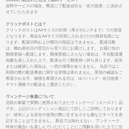
送料サービスの場合、弊店にて配送会社を「佐川急便」に決めさ
せていただきます
クリックポストとは？
クリックポストはA4サイズの封筒（厚さ3センチまで）での発送
となります。商品をA4サイズ封筒に入れるだけの簡易包装にな
ります。配達日時および曜日の指定はできません。 配達日数
は、概ね差出日の翌日から翌々日にお届けします。 お届け先の
郵便受箱へ配達します。郵便受箱に入らない場合は、不在配達通
知書を差し入れた上で、配達を行う郵便局へ持ち戻ります。紛失
または破損した場合は、一切の保障がありません。 当店ではご
利用の際の配送事故に関する苦情は承れません。受領の確認をご
希望される方、補償を希望される方は、ゆうパック・佐川急便・
ヤマト運輸での配送をご選択ください。
ヴィンテージ食器について
北欧の家庭で実際に使用されてきたヴィンテージ（ユーズド）品
です。上記のコンディション表記にて詳しくご説明しております
が、経年による劣化や使用の際に生ずる小さな傷などすべてを表
記することはできません。 新品では味わえない、アンティーク
特有の風合いを楽しんでいただくことにご理解を頂いた上でご注