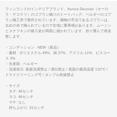
フィンランドのインテリアブランド、Aurora Decorari（オーロ
ラ・デコラリ）のゴブラン織りのトートバッグ。ベルギーのゴブ
ラン織工房で製作されています。織物の手法であるゴブランは、
太めの糸で織られているので生地に重厚感があります。ムーミン
とスナフキンの後ろ姿が両面に描かれています。折り畳んで発送
致します。
・コンディション : NEW（新品）
・素材 : ポリエステル 49%、綿 37%、アクリル 11%、ビスコー
ス 3%
・生産国 : ベルギー
・洗濯表示: 家庭洗濯禁止 / 漂白禁止 / 底面の最高温度 110°C /
ドライクリーニング可 / タンブル乾燥禁止
・サイズ
タテ: 46センチ
ヨコ: 46センチ
マチ: なし
持ち上がり: 31センチ