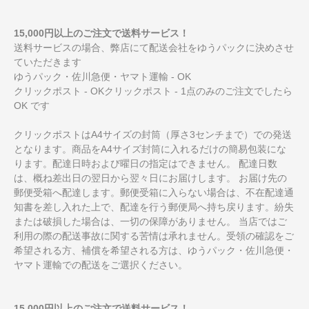
15,000円以上のご注文で送料サービス！
送料サービスの場合、弊店にて配送会社をゆうパックに決めさせ
ていただきます
ゆうパック・佐川急便・ヤマト運輸 - OK
クリックポスト - OKクリックポスト - 1点のみのご注文でしたら
OK です
クリックポストはA4サイズの封筒（厚さ3センチまで）での発送
となります。商品をA4サイズ封筒に入れるだけの簡易包装にな
ります。配達日時および曜日の指定はできません。 配達日数
は、概ね差出日の翌日から翌々日にお届けします。 お届け先の
郵便受箱へ配達します。郵便受箱に入らない場合は、不在配達通
知書を差し入れた上で、配達を行う郵便局へ持ち戻ります。紛失
または破損した場合は、一切の保障がありません。 当店ではご
利用の際の配送事故に関する苦情は承れません。受領の確認をご
希望される方、補償を希望される方は、ゆうパック・佐川急便・
ヤマト運輸での配送をご選択ください。
15,000円以上のご注文で送料サービス！