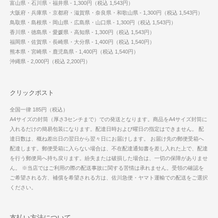
富山県・石川県・福井県 - 1,300円（税込 1,543円）
大阪府・兵庫県・京都府・滋賀県・奈良県・和歌山県 - 1,300円（税込 1,543円）
鳥取県・島根県・岡山県・広島県・山口県 - 1,300円（税込 1,543円）
香川県・徳島県・愛媛県・高知県 - 1,300円（税込 1,543円）
福岡県・佐賀県・長崎県・大分県 - 1,400円（税込 1,540円）
熊本県・宮崎県・鹿児島県 - 1,400円（税込 1,540円）
沖縄県 - 2,000円（税込 2,200円）
クリックポスト
全国一律 185円（税込）
A4サイズの封筒（厚さ3センチまで）での発送となります。商品をA4サイズ封筒に
入れるだけの簡易包装になります。配達日時および曜日の指定はできません。 配
達日数は、概ね差出日の翌日から翌々日にお届けします。 お届け先の郵便受箱へ
配達します。郵便受箱に入らない場合は、不在配達通知書を差し入れた上で、配達
を行う郵便局へ持ち戻ります。紛失または破損した場合は、一切の保障がありませ
ん。 ※当店ではご利用の際の配送事故に関する苦情は承れません。受領の確認を
ご希望される方、補償を希望される方は、佐川急便・ヤマト運輸での配送をご選択
ください。
支払い方法について