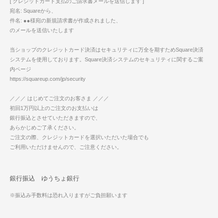
[ クレジットカード支払のご請求書メールを送信します ]
宛名: Squareから、
件名: ●●様宛の新規請求書が作成されました、
のメールを送信いたします
当ショップのクレジットカード決済はセキュリティに万全を期すためSquare決済
システムを使用しております。Square決済システムのセキュリティに関するご案
内ページ
https://squareup.com/jp/security
／／／ はじめてご注文のお客さま ／／／
初回1万円以上のご注文のお支払いは
銀行振込とさせていただきますので、
あらかじめご了承ください。
ご注文の際、クレジットカードを選択いただいた場合でも
ご利用いただけませんので、ご注意ください。
銀行振込 ゆうちょ銀行
※振込み手数料は恐れ入りますがご負担願います