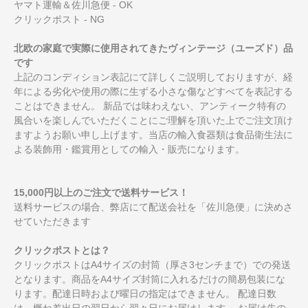
ヤマト運輸＆佐川急便 - OK
クリックポスト - NG
北欧の家庭で実際に使用されてきたヴィンテージ（ユーズド）品
です
上記のコンディション表記にて詳しくご説明しておりますが、経
年による劣化や使用の際に生ずる小さな傷などすべてを表記する
ことはできません。 新品では味わえない、アンティーク特有の
風合いを楽しんでいただくことにご理解を頂いた上でご注文頂け
ますようお願い申し上げます。当店の輸入食器類は食品衛生法に
よる装飾用・鑑賞用としての輸入・販売になります。
15,000円以上のご注文で送料サービス！
送料サービスの場合、弊店にて配送会社を「佐川急便」に決めさ
せていただきます
クリックポストとは？
クリックポストはA4サイズの封筒（厚さ3センチまで）での発送
となります。商品をA4サイズ封筒に入れるだけの簡易包装にな
ります。配達日時および曜日の指定はできません。 配達日数
は、概ね差出日の翌日から翌々日にお届けします。 お届け先の