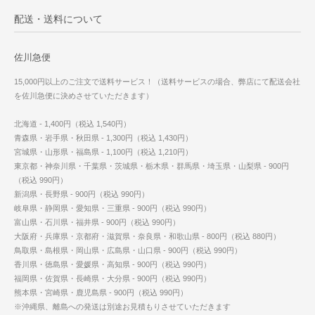
配送・送料について
佐川急便
15,000円以上のご注文で送料サービス！（送料サービスの場合、弊店にて配送会社
を佐川急便に決めさせていただきます）
北海道 - 1,400円（税込 1,540円）
青森県・岩手県・秋田県 - 1,300円（税込 1,430円）
宮城県・山形県・福島県 - 1,100円（税込 1,210円）
東京都・神奈川県・千葉県・茨城県・栃木県・群馬県・埼玉県・山梨県 - 900円
（税込 990円）
新潟県・長野県 - 900円（税込 990円）
岐阜県・静岡県・愛知県・三重県 - 900円（税込 990円）
富山県・石川県・福井県 - 900円（税込 990円）
大阪府・兵庫県・京都府・滋賀県・奈良県・和歌山県 - 800円（税込 880円）
鳥取県・島根県・岡山県・広島県・山口県 - 900円（税込 990円）
香川県・徳島県・愛媛県・高知県 - 900円（税込 990円）
福岡県・佐賀県・長崎県・大分県 - 900円（税込 990円）
熊本県・宮崎県・鹿児島県 - 900円（税込 990円）
※沖縄県、離島への発送は別途お見積もりさせていただきます