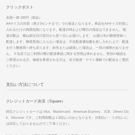
クリックポスト
全国一律 185円（税込）
A4サイズの封筒（厚さ3センチまで）での発送となります。商品をA4サイズ封筒に
入れるだけの簡易包装になります。配達日時および曜日の指定はできません。 配
達日数は、概ね差出日の翌日から翌々日にお届けします。 お届け先の郵便受箱へ
配達します。郵便受箱に入らない場合は、不在配達通知書を差し入れた上で、配達
を行う郵便局へ持ち戻ります。紛失または破損した場合は、一切の保障がありませ
ん。 ※当店ではご利用の際の配送事故に関する苦情は承れません。受領の確認を
ご希望される方、補償を希望される方は、佐川急便・ヤマト運輸での配送をご選択
ください。
支払い方法について
クレジットカード決済（Square）
対応クレジットカードは Visa、Mastercard、American Express、JCB、Diners Clu
b、Discover です。ご利用回数は１回払いのみとなります。分割払い・リボ払いに
は対応しておりませんのでご了承ください。