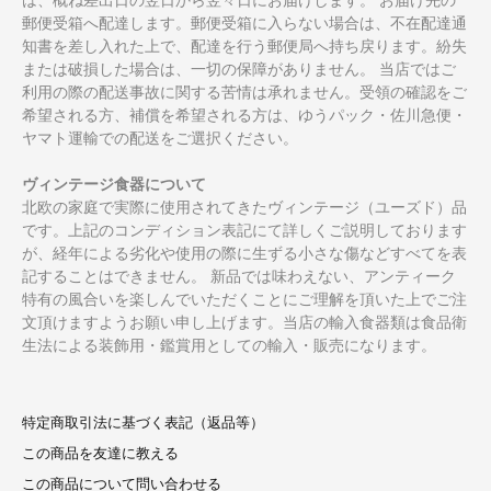
郵便受箱へ配達します。郵便受箱に入らない場合は、不在配達通
知書を差し入れた上で、配達を行う郵便局へ持ち戻ります。紛失
または破損した場合は、一切の保障がありません。 当店ではご
利用の際の配送事故に関する苦情は承れません。受領の確認をご
希望される方、補償を希望される方は、ゆうパック・佐川急便・
ヤマト運輸での配送をご選択ください。
ヴィンテージ食器について
北欧の家庭で実際に使用されてきたヴィンテージ（ユーズド）品
です。上記のコンディション表記にて詳しくご説明しております
が、経年による劣化や使用の際に生ずる小さな傷などすべてを表
記することはできません。 新品では味わえない、アンティーク
特有の風合いを楽しんでいただくことにご理解を頂いた上でご注
文頂けますようお願い申し上げます。当店の輸入食器類は食品衛
生法による装飾用・鑑賞用としての輸入・販売になります。
特定商取引法に基づく表記（返品等）
この商品を友達に教える
この商品について問い合わせる