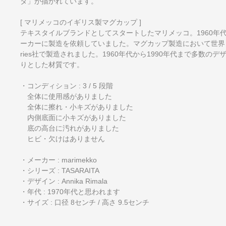
タ」が描かれています。
[ マリメッコのイギリス製マグカップ ]
テキスタイルブランドとしてスタートしたマリメッコ。1960年
ーカーに製造を依頼していました。マグカップ製造において世界トップクラ
ries社で製造されました。1960年代から1990年代まで多数
りとした材質です。
・コンディション : 3 / 5 段階
全体に使用感がありました
全体に擦れ・小キズがありました
内側底面に小キズがありました
底の高台に汚れがありました
ヒビ・欠けはありません
・メーカー : marimekko
・シリーズ : TASARAITA
・デザイン : Annika Rimala
・年代 : 1970年代と思われます
・サイズ : 口径 8センチ / 高さ 9.5センチ