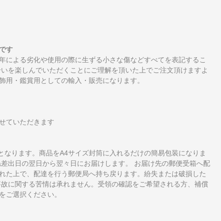
です
年による劣化や使用の際に生ずる小さな傷などすべてを表記するこ
合いを楽しんでいただくことにご理解を頂いた上でご注文頂けますよ
飾用・鑑賞用としての輸入・販売になります。
せていただきます
となります。商品をA4サイズ封筒に入れるだけの簡易包装になりま
ね差出日の翌日から翌々日にお届けします。 お届け先の郵便受箱へ配
れた上で、配達を行う郵便局へ持ち戻ります。紛失または破損した
事故に関する苦情は承れません。受領の確認をご希望される方、補償
をご選択ください。