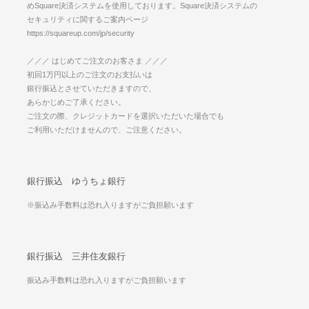
めSquare決済システムを使用しております。Square決済システムの
セキュリティに関するご案内ページ
https://squareup.com/jp/security
／／／ はじめてご注文のお客さま ／／／
初回1万円以上のご注文のお支払いは
銀行振込とさせていただきますので、
あらかじめご了承ください。
ご注文の際、クレジットカードを選択いただいた場合でも
ご利用いただけませんので、ご注意ください。
銀行振込 ゆうちょ銀行
※振込み手数料は恐れ入りますがご負担願います
銀行振込 三井住友銀行
振込み手数料は恐れ入りますがご負担願います