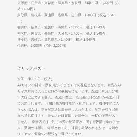
大阪府・兵庫県・京都府・滋賀県・奈良県・和歌山県 - 1,300円（税
込 1,543円）
鳥取県・島根県・岡山県・広島県・山口県 - 1,300円（税込 1,543
円）
香川県・徳島県・愛媛県・高知県 - 1,300円（税込 1,543円）
福岡県・佐賀県・長崎県・大分県 - 1,400円（税込 1,540円）
熊本県・宮崎県・鹿児島県 - 1,400円（税込 1,540円）
沖縄県 - 2,000円（税込 2,200円）
クリックポスト
全国一律 185円（税込）
A4サイズの封筒（厚さ3センチまで）での発送となります。商品をA4
サイズ封筒に入れるだけの簡易包装になります。配達日時および曜
日の指定はできません。 配達日数は、概ね差出日の翌日から翌々日
にお届けします。 お届け先の郵便受箱へ配達します。郵便受箱に入
らない場合は、不在配達通知書を差し入れた上で、配達を行う郵便
局へ持ち戻ります。紛失または破損した場合は、一切の保障があり
ません。 ※当店ではご利用の際の配送事故に関する苦情は承れませ
ん。受領の確認をご希望される方、補償を希望される方は、佐川急
便・ヤマト運輸での配送をご選択ください。