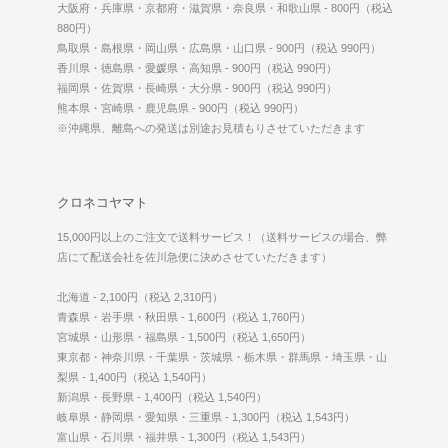
大阪府・兵庫県・京都府・滋賀県・奈良県・和歌山県 - 800円（税込
880円）
鳥取県・島根県・岡山県・広島県・山口県 - 900円（税込 990円）
香川県・徳島県・愛媛県・高知県 - 900円（税込 990円）
福岡県・佐賀県・長崎県・大分県 - 900円（税込 990円）
熊本県・宮崎県・鹿児島県 - 900円（税込 990円）
※沖縄県、離島への発送は別途お見積もりさせていただきます
クロネコヤマト
15,000円以上のご注文で送料サービス！（送料サービスの場合、弊
店にて配送会社を佐川急便に決めさせていただきます）
北海道 - 2,100円（税込 2,310円）
青森県・岩手県・秋田県 - 1,600円（税込 1,760円）
宮城県・山形県・福島県 - 1,500円（税込 1,650円）
東京都・神奈川県・千葉県・茨城県・栃木県・群馬県・埼玉県・山
梨県 - 1,400円（税込 1,540円）
新潟県・長野県 - 1,400円（税込 1,540円）
岐阜県・静岡県・愛知県・三重県 - 1,300円（税込 1,543円）
富山県・石川県・福井県 - 1,300円（税込 1,543円）