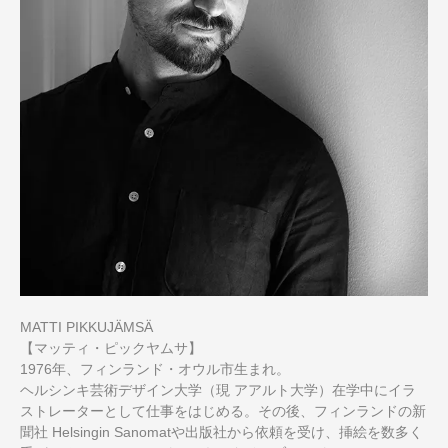
MATTI PIKKUJÄMSÄ
【マッティ・ピックヤムサ】
1976年、フィンランド・オウル市生まれ。
ヘルシンキ芸術デザイン大学（現 アアルト大学）在学中にイラ
ストレーターとして仕事をはじめる。その後、フィンランドの新
聞社 Helsingin Sanomatや出版社から依頼を受け、挿絵を数多く