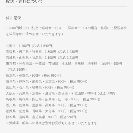
配送・送料について
佐川急便
15,000円以上のご注文で送料サービス！（送料サービスの場合、弊店にて配送会社
を佐川急便に決めさせていただきます）
北海道 - 1,400円（税込 1,540円）
青森県・岩手県・秋田県 - 1,300円（税込 1,430円）
宮城県・山形県・福島県 - 1,100円（税込 1,210円）
東京都・神奈川県・千葉県・茨城県・栃木県・群馬県・埼玉県・山梨県 - 900円
（税込 990円）
新潟県・長野県 - 900円（税込 990円）
岐阜県・静岡県・愛知県・三重県 - 900円（税込 990円）
富山県・石川県・福井県 - 900円（税込 990円）
大阪府・兵庫県・京都府・滋賀県・奈良県・和歌山県 - 800円（税込 880円）
鳥取県・島根県・岡山県・広島県・山口県 - 900円（税込 990円）
香川県・徳島県・愛媛県・高知県 - 900円（税込 990円）
福岡県・佐賀県・長崎県・大分県 - 900円（税込 990円）
熊本県・宮崎県・鹿児島県 - 900円（税込 990円）
※沖縄県、離島への発送は別途お見積もりさせていただきます