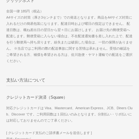
クリックポスト
全国一律 185円（税込）
A4サイズの封筒（厚さ3センチまで）での発送となります。商品をA4サイズ封筒に
入れるだけの簡易包装になります。配達日時および曜日の指定はできません。 配
達日数は、概ね差出日の翌日から翌々日にお届けします。 お届け先の郵便受箱へ
配達します。郵便受箱に入らない場合は、不在配達通知書を差し入れた上で、配達
を行う郵便局へ持ち戻ります。紛失または破損した場合は、一切の保障がありませ
ん。 ※当店ではご利用の際の配送事故に関する苦情は承れません。受領の確認を
ご希望される方、補償を希望される方は、佐川急便・ヤマト運輸での配送をご選択
ください。
支払い方法について
クレジットカード決済（Square）
対応クレジットカードは Visa、Mastercard、American Express、JCB、Diners Clu
b、Discover です。ご利用回数は１回払いのみとなります。分割払い・リボ払いに
は対応しておりませんのでご了承ください。
[ クレジットカード支払のご請求書メールを送信します ]