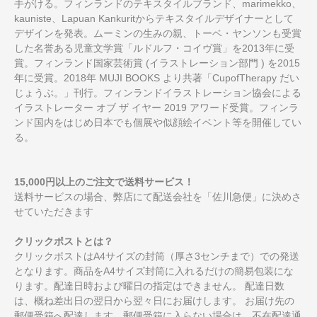
手がける。フィンランドのテキスタイルブランド、marimekko、
kauniste、Lapuan Kankuritからテキスタイルデザイナーとして
デザインを発表。ムーミンの生みの親、トーベ・ヤンソンも受賞
した名誉ある児童文学賞「ルドルフ・コイヴ賞」を2013年に受
賞。フィンランド国家芸術賞 (イラストレーション部門 ) を2015
年に受賞。2018年 MUJI BOOKS より共著「CupofTherapy だい
じょうぶ。」刊行。フィンランドイラストレーション協会による
イラストレーター オブ ザ イヤー 2019 アワード受賞。フィンラ
ンド国内をはじめ日本でも個展や似顔絵イベント等を開催してい
る。
15,000円以上のご注文で送料サービス！
送料サービスの場合、弊店にて配送会社を「佐川急便」に決めさ
せていただきます
クリックポストとは？
クリックポストはA4サイズの封筒（厚さ3センチまで）での発送
となります。商品をA4サイズ封筒に入れるだけの簡易包装にな
ります。配達日時および曜日の指定はできません。 配達日数
は、概ね差出日の翌日から翌々日にお届けします。 お届け先の
郵便受箱へ配達します。郵便受箱に入らない場合は、不在配達通