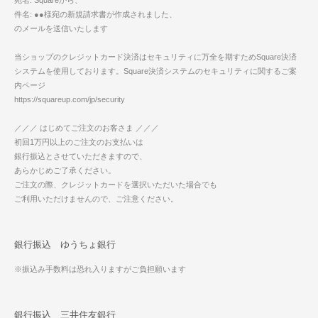
宛名: Squareから、
件名: ●●様宛の新規請求書が作成されました、
のメールを送信いたします
当ショップのクレジットカード決済はセキュリティに万全を期すためSquare決済
システムを使用しております。Square決済システムのセキュリティに関するご案
内ページ
https://squareup.com/jp/security
／／／ はじめてご注文のお客さま ／／／
初回1万円以上のご注文のお支払いは
銀行振込とさせていただきますので、
あらかじめご了承ください。
ご注文の際、クレジットカードを選択いただいた場合でも
ご利用いただけませんので、ご注意ください。
銀行振込 ゆうちょ銀行
※振込み手数料は恐れ入りますがご負担願います
銀行振込 三井住友銀行