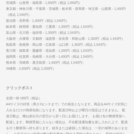
宮城県・山形県・福島県 - 1,500円（税込 1,650円）
東京都・神奈川県・千葉県・茨城県・栃木県・群馬県・埼玉県・山梨県 - 1,400円
（税込 1,540円）
新潟県・長野県 - 1,400円（税込 1,540円）
岐阜県・静岡県・愛知県・三重県 - 1,300円（税込 1,543円）
富山県・石川県・福井県 - 1,300円（税込 1,543円）
大阪府・兵庫県・京都府・滋賀県・奈良県・和歌山県 - 1,300円（税込 1,543円）
鳥取県・島根県・岡山県・広島県・山口県 - 1,300円（税込 1,543円）
香川県・徳島県・愛媛県・高知県 - 1,300円（税込 1,543円）
福岡県・佐賀県・長崎県・大分県 - 1,400円（税込 1,540円）
熊本県・宮崎県・鹿児島県 - 1,400円（税込 1,540円）
沖縄県 - 2,000円（税込 2,200円）
クリックポスト
全国一律 185円（税込）
A4サイズの封筒（厚さ3センチまで）での発送となります。商品をA4サイズ封筒に
入れるだけの簡易包装になります。配達日時および曜日の指定はできません。 配
達日数は、概ね差出日の翌日から翌々日にお届けします。 お届け先の郵便受箱へ
配達します。郵便受箱に入らない場合は、不在配達通知書を差し入れた上で、配達
を行う郵便局へ持ち戻ります。紛失または破損した場合は、一切の保障がありませ