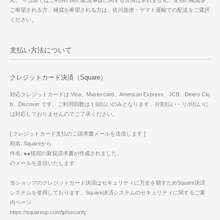
ん。 ※当店ではご利用の際の配送事故に関する苦情は承れません。受領の確認を
ご希望される方、補償を希望される方は、佐川急便・ヤマト運輸での配送をご選択
ください。
支払い方法について
クレジットカード決済（Square）
対応クレジットカードは Visa、Mastercard、American Express、JCB、Diners Clu
b、Discover です。ご利用回数は１回払いのみとなります。分割払い・リボ払いに
は対応しておりませんのでご了承ください。
[ クレジットカード支払のご請求書メールを送信します ]
宛名: Squareから、
件名: ●●様宛の新規請求書が作成されました、
のメールを送信いたします
当ショップのクレジットカード決済はセキュリティに万全を期すためSquare決済
システムを使用しております。Square決済システムのセキュリティに関するご案
内ページ
https://squareup.com/jp/security