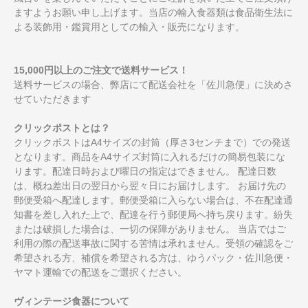
ますようお願い申し上げます。当店の輸入食器類は食品衛生法に
よる装飾用・鑑賞用としての輸入・販売になります。
15,000円以上のご注文で送料サービス！
送料サービスの場合、弊店にて配送会社を「佐川急便」に決めさ
せていただきます
クリックポストとは？
クリックポストはA4サイズの封筒（厚さ3センチまで）での発送
となります。商品をA4サイズ封筒に入れるだけの簡易包装にな
ります。配達日時および曜日の指定はできません。 配達日数
は、概ね差出日の翌日から翌々日にお届けします。 お届け先の
郵便受箱へ配達します。郵便受箱に入らない場合は、不在配達通
知書を差し入れた上で、配達を行う郵便局へ持ち戻ります。紛失
または破損した場合は、一切の保障がありません。 当店ではご
利用の際の配送事故に関する苦情は承れません。受領の確認をご
希望される方、補償を希望される方は、ゆうパック・佐川急便・
ヤマト運輸での配送をご選択ください。
ヴィンテージ食器について