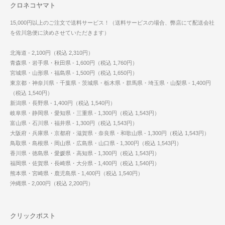
クロネコヤマト
15,000円以上のご注文で送料サービス！（送料サービスの場合、弊店にて配送会社
を佐川急便に決めさせていただきます）
北海道 - 2,100円（税込 2,310円）
青森県・岩手県・秋田県 - 1,600円（税込 1,760円）
宮城県・山形県・福島県 - 1,500円（税込 1,650円）
東京都・神奈川県・千葉県・茨城県・栃木県・群馬県・埼玉県・山梨県 - 1,400円
（税込 1,540円）
新潟県・長野県 - 1,400円（税込 1,540円）
岐阜県・静岡県・愛知県・三重県 - 1,300円（税込 1,543円）
富山県・石川県・福井県 - 1,300円（税込 1,543円）
大阪府・兵庫県・京都府・滋賀県・奈良県・和歌山県 - 1,300円（税込 1,543円）
鳥取県・島根県・岡山県・広島県・山口県 - 1,300円（税込 1,543円）
香川県・徳島県・愛媛県・高知県 - 1,300円（税込 1,543円）
福岡県・佐賀県・長崎県・大分県 - 1,400円（税込 1,540円）
熊本県・宮崎県・鹿児島県 - 1,400円（税込 1,540円）
沖縄県 - 2,000円（税込 2,200円）
クリックポスト