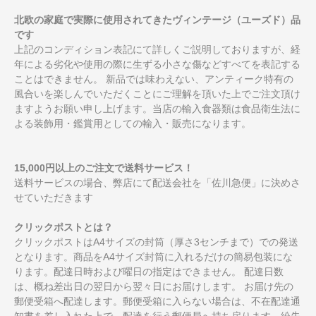
北欧の家庭で実際に使用されてきたヴィンテージ（ユーズド）品
です
上記のコンディション表記にて詳しくご説明しておりますが、経
年による劣化や使用の際に生ずる小さな傷などすべてを表記する
ことはできません。 新品では味わえない、アンティーク特有の
風合いを楽しんでいただくことにご理解を頂いた上でご注文頂け
ますようお願い申し上げます。当店の輸入食器類は食品衛生法に
よる装飾用・鑑賞用としての輸入・販売になります。
15,000円以上のご注文で送料サービス！
送料サービスの場合、弊店にて配送会社を「佐川急便」に決めさ
せていただきます
クリックポストとは？
クリックポストはA4サイズの封筒（厚さ3センチまで）での発送
となります。商品をA4サイズ封筒に入れるだけの簡易包装にな
ります。配達日時および曜日の指定はできません。 配達日数
は、概ね差出日の翌日から翌々日にお届けします。 お届け先の
郵便受箱へ配達します。郵便受箱に入らない場合は、不在配達通
知書を差し入れた上で、配達を行う郵便局へ持ち戻ります。紛失