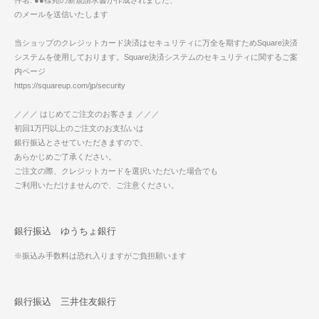
件名: ●●様宛の新規請求書が作成されました、
のメールを送信いたします
当ショップのクレジットカード決済はセキュリティに万全を期すためSquare決済
システムを使用しております。Square決済システムのセキュリティに関するご案
内ページ
https://squareup.com/jp/security
／／／ はじめてご注文のお客さま ／／／
初回1万円以上のご注文のお支払いは
銀行振込とさせていただきますので、
あらかじめご了承ください。
ご注文の際、クレジットカードを選択いただいた場合でも
ご利用いただけませんので、ご注意ください。
銀行振込 ゆうちょ銀行
※振込み手数料は恐れ入りますがご負担願います
銀行振込 三井住友銀行