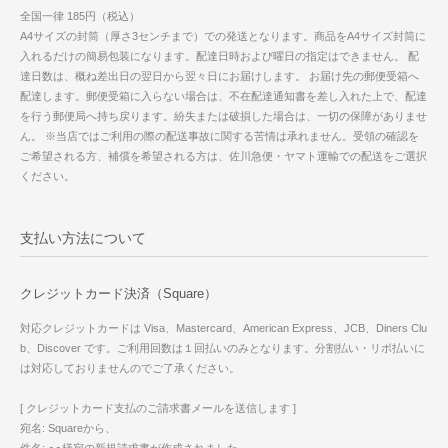
全国一律 185円（税込）
A4サイズの封筒（厚さ3センチまで）での発送となります。商品をA4サイズ封筒に
入れるだけの簡易包装になります。配達日時および曜日の指定はできません。 配
達日数は、概ね差出日の翌日から翌々日にお届けします。 お届け先の郵便受箱へ
配達します。郵便受箱に入らない場合は、不在配達通知書を差し入れた上で、配達
を行う郵便局へ持ち戻ります。紛失または破損した場合は、一切の保障がありませ
ん。 ※当店ではご利用の際の配送事故に関する苦情は承れません。受領の確認を
ご希望される方、補償を希望される方は、佐川急便・ヤマト運輸での配送をご選択
ください。
支払い方法について
クレジットカード決済（Square）
対応クレジットカードは Visa、Mastercard、American Express、JCB、Diners Clu
b、Discover です。ご利用回数は１回払いのみとなります。分割払い・リボ払いに
は対応しておりませんのでご了承ください。
[ クレジットカード支払のご請求書メールを送信します ]
宛名: Squareから、