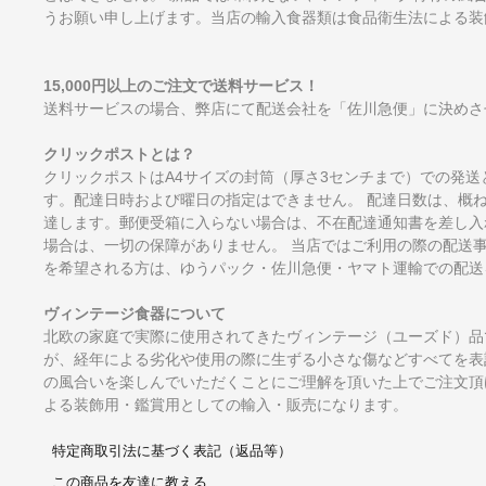
うお願い申し上げます。当店の輸入食器類は食品衛生法による装
15,000円以上のご注文で送料サービス！
送料サービスの場合、弊店にて配送会社を「佐川急便」に決めさ
クリックポストとは？
クリックポストはA4サイズの封筒（厚さ3センチまで）での発送
す。配達日時および曜日の指定はできません。 配達日数は、概
達します。郵便受箱に入らない場合は、不在配達通知書を差し入
場合は、一切の保障がありません。 当店ではご利用の際の配送
を希望される方は、ゆうパック・佐川急便・ヤマト運輸での配送
ヴィンテージ食器について
北欧の家庭で実際に使用されてきたヴィンテージ（ユーズド）品
が、経年による劣化や使用の際に生ずる小さな傷などすべてを表
の風合いを楽しんでいただくことにご理解を頂いた上でご注文頂
よる装飾用・鑑賞用としての輸入・販売になります。
特定商取引法に基づく表記（返品等）
この商品を友達に教える