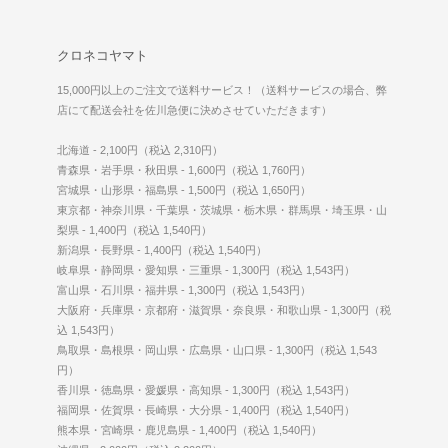
クロネコヤマト
15,000円以上のご注文で送料サービス！（送料サービスの場合、弊
店にて配送会社を佐川急便に決めさせていただきます）
北海道 - 2,100円（税込 2,310円）
青森県・岩手県・秋田県 - 1,600円（税込 1,760円）
宮城県・山形県・福島県 - 1,500円（税込 1,650円）
東京都・神奈川県・千葉県・茨城県・栃木県・群馬県・埼玉県・山
梨県 - 1,400円（税込 1,540円）
新潟県・長野県 - 1,400円（税込 1,540円）
岐阜県・静岡県・愛知県・三重県 - 1,300円（税込 1,543円）
富山県・石川県・福井県 - 1,300円（税込 1,543円）
大阪府・兵庫県・京都府・滋賀県・奈良県・和歌山県 - 1,300円（税
込 1,543円）
鳥取県・島根県・岡山県・広島県・山口県 - 1,300円（税込 1,543
円）
香川県・徳島県・愛媛県・高知県 - 1,300円（税込 1,543円）
福岡県・佐賀県・長崎県・大分県 - 1,400円（税込 1,540円）
熊本県・宮崎県・鹿児島県 - 1,400円（税込 1,540円）