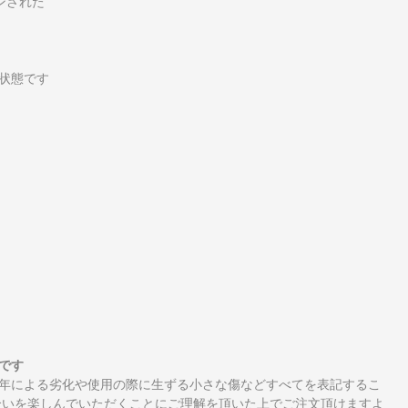
インされた
状態です
です
年による劣化や使用の際に生ずる小さな傷などすべてを表記するこ
合いを楽しんでいただくことにご理解を頂いた上でご注文頂けますよ