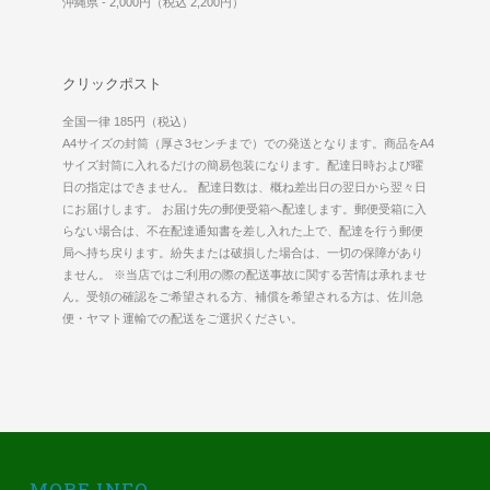
沖縄県 - 2,000円（税込 2,200円）
クリックポスト
全国一律 185円（税込）
A4サイズの封筒（厚さ3センチまで）での発送となります。商品をA4
サイズ封筒に入れるだけの簡易包装になります。配達日時および曜
日の指定はできません。 配達日数は、概ね差出日の翌日から翌々日
にお届けします。 お届け先の郵便受箱へ配達します。郵便受箱に入
らない場合は、不在配達通知書を差し入れた上で、配達を行う郵便
局へ持ち戻ります。紛失または破損した場合は、一切の保障があり
ません。 ※当店ではご利用の際の配送事故に関する苦情は承れませ
ん。受領の確認をご希望される方、補償を希望される方は、佐川急
便・ヤマト運輸での配送をご選択ください。
MORE INFO