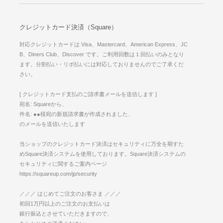
クレジットカード決済（Square）
対応クレジットカードは Visa、Mastercard、American Express、JC
B、Diners Club、Discover です。ご利用回数は１回払いのみとなり
ます。分割払い・リボ払いには対応しておりませんのでご了承くだ
さい。
[ クレジットカード支払のご請求書メールを送信します ]
宛名: Squareから、
件名: ●●様宛の新規請求書が作成されました、
のメールを送信いたします
当ショップのクレジットカード決済はセキュリティに万全を期すた
めSquare決済システムを使用しております。Square決済システムの
セキュリティに関するご案内ページ
https://squareup.com/jp/security
／／／ はじめてご注文のお客さま ／／／
初回1万円以上のご注文のお支払いは
銀行振込とさせていただきますので、