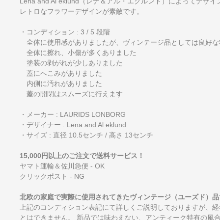
Lena and Al eklund（レナ＆アル・エクルンド）によってデザ
レトロなフラワーデザインが素敵です。
・コンディション : 3 / 5 段階
全体に使用感がありましたが、ヴィンテージ品としては良好な
全体に擦れ、小傷が多くありました
塗装の剥がれが少しありました
蓋にへこみがありました
内側に汚れがありました
蓋の開閉はスムーズに行えます
・メーカー : LAURIDS LONBORG
・デザイナー : Lena and Al eklund
・サイズ : 直径 10.5センチ / 高さ 13センチ
15,000円以上のご注文で送料サービス！
ヤマト運輸＆佐川急便 - OK
クリックポスト - NG
北欧の家庭で実際に使用されてきたヴィンテージ（ユーズド）品
上記のコンディション表記にて詳しくご説明しておりますが、経
とはできません。 新品では味わえない、アンティーク特有の風