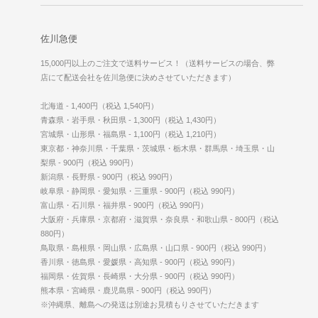
佐川急便
15,000円以上のご注文で送料サービス！（送料サービスの場合、弊
店にて配送会社を佐川急便に決めさせていただきます）
北海道 - 1,400円（税込 1,540円）
青森県・岩手県・秋田県 - 1,300円（税込 1,430円）
宮城県・山形県・福島県 - 1,100円（税込 1,210円）
東京都・神奈川県・千葉県・茨城県・栃木県・群馬県・埼玉県・山
梨県 - 900円（税込 990円）
新潟県・長野県 - 900円（税込 990円）
岐阜県・静岡県・愛知県・三重県 - 900円（税込 990円）
富山県・石川県・福井県 - 900円（税込 990円）
大阪府・兵庫県・京都府・滋賀県・奈良県・和歌山県 - 800円（税込
880円）
鳥取県・島根県・岡山県・広島県・山口県 - 900円（税込 990円）
香川県・徳島県・愛媛県・高知県 - 900円（税込 990円）
福岡県・佐賀県・長崎県・大分県 - 900円（税込 990円）
熊本県・宮崎県・鹿児島県 - 900円（税込 990円）
※沖縄県、離島への発送は別途お見積もりさせていただきます