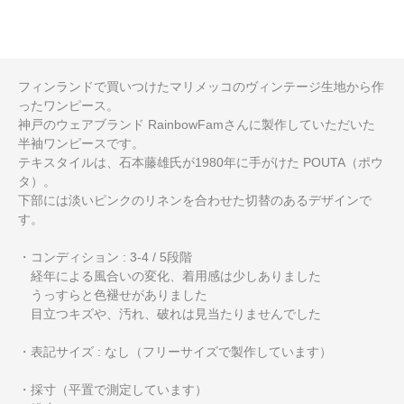
フィンランドで買いつけたマリメッコのヴィンテージ生地から作
ったワンピース。
神戸のウェアブランド RainbowFamさんに製作していただいた
半袖ワンピースです。
テキスタイルは、石本藤雄氏が1980年に手がけた POUTA（ポウ
タ）。
下部には淡いピンクのリネンを合わせた切替のあるデザインで
す。
・コンディション : 3-4 / 5段階
経年による風合いの変化、着用感は少しありました
うっすらと色褪せがありました
目立つキズや、汚れ、破れは見当たりませんでした
・表記サイズ : なし（フリーサイズで製作しています）
・採寸（平置で測定しています）