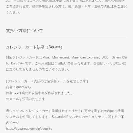
ん。 ※当店ではご利用の際の配送事故に関する苦情は承れません。受領の確認を
ご希望される方、補償を希望される方は、佐川急便・ヤマト運輸での配送をご選択
ください。
支払い方法について
クレジットカード決済（Square）
対応クレジットカードは Visa、Mastercard、American Express、JCB、Diners Clu
b、Discover です。ご利用回数は１回払いのみとなります。分割払い・リボ払いに
は対応しておりませんのでご了承ください。
[ クレジットカード支払のご請求書メールを送信します ]
宛名: Squareから、
件名: ●●様宛の新規請求書が作成されました、
のメールを送信いたします
当ショップのクレジットカード決済はセキュリティに万全を期すためSquare決済
システムを使用しております。Square決済システムのセキュリティに関するご案
内ページ
https://squareup.com/jp/security