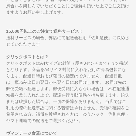
風合いを楽しんでいただくことにご理解を頂いた上でご注文頂け
ますようお願い申し上げます。
15,000円以上のご注文で送料サービス！
送料サービスの場合、弊店にて配送会社を「佐川急便」に決めさ
せていただきます
クリックポストとは？
クリックポストはA4サイズの封筒（厚さ3センチまで）での発送
となります。商品をA4サイズ封筒に入れるだけの簡易包装にな
ります。配達日時および曜日の指定はできません。 配達日数
は、概ね差出日の翌日から翌々日にお届けします。 お届け先の
郵便受箱へ配達します。郵便受箱に入らない場合は、不在配達通
知書を差し入れた上で、配達を行う郵便局へ持ち戻ります。紛失
または破損した場合は、一切の保障がありません。 当店ではご
利用の際の配送事故に関する苦情は承れません。受領の確認をご
希望される方、補償を希望される方は、ゆうパック・佐川急便・
ヤマト運輸での配送をご選択ください。
ヴィンテージ食器について