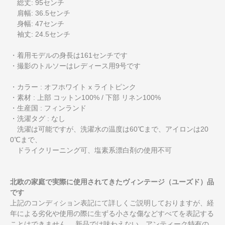
総丈: 95センチ
肩幅: 36.5センチ
身幅: 47センチ
袖丈: 24.5センチ
・着用モデルの身長は161センチです
・撮影のトルソーはレディース用9号です
・カラー : オフホワイト x ライトピンク
・素材 : 上部 コットン100% / 下部 リネン100%
・生産国 : フィンランド
・洗濯タグ : なし
洗濯は可能ですが、洗濯水の温度は60℃まで、アイロンは20
0℃まで、
ドライクリーニング可、塩素系漂白剤の使用不可
北欧の家庭で実際に使用されてきたヴィンテージ（ユーズド）品
です
上記のコンディション表記にて詳しくご説明しておりますが、経
年による劣化や使用の際に生ずる小さな傷などすべてを表記する
ことはできません。 新品では味わえない、アンティーク特有の