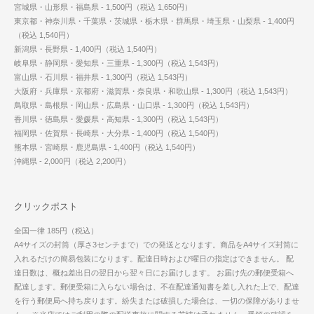
宮城県・山形県・福島県 - 1,500円（税込 1,650円）
東京都・神奈川県・千葉県・茨城県・栃木県・群馬県・埼玉県・山梨県 - 1,400円
（税込 1,540円）
新潟県・長野県 - 1,400円（税込 1,540円）
岐阜県・静岡県・愛知県・三重県 - 1,300円（税込 1,543円）
富山県・石川県・福井県 - 1,300円（税込 1,543円）
大阪府・兵庫県・京都府・滋賀県・奈良県・和歌山県 - 1,300円（税込 1,543円）
鳥取県・島根県・岡山県・広島県・山口県 - 1,300円（税込 1,543円）
香川県・徳島県・愛媛県・高知県 - 1,300円（税込 1,543円）
福岡県・佐賀県・長崎県・大分県 - 1,400円（税込 1,540円）
熊本県・宮崎県・鹿児島県 - 1,400円（税込 1,540円）
沖縄県 - 2,000円（税込 2,200円）
クリックポスト
全国一律 185円（税込）
A4サイズの封筒（厚さ3センチまで）での発送となります。商品をA4サイズ封筒に
入れるだけの簡易包装になります。配達日時および曜日の指定はできません。 配
達日数は、概ね差出日の翌日から翌々日にお届けします。 お届け先の郵便受箱へ
配達します。郵便受箱に入らない場合は、不在配達通知書を差し入れた上で、配達
を行う郵便局へ持ち戻ります。紛失または破損した場合は、一切の保障がありませ