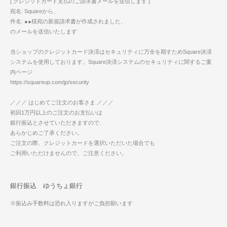
[ クレジットカード支払のご請求書メールを送信します ]
宛名: Squareから、
件名: ●●様宛の新規請求書が作成されました、
のメールを送信いたします
当ショップのクレジットカード決済はセキュリティに万全を期すためSquare決済
システムを使用しております。Square決済システムのセキュリティに関するご案
内ページ
https://squareup.com/jp/security
／／／ はじめてご注文のお客さま ／／／
初回1万円以上のご注文のお支払いは
銀行振込とさせていただきますので、
あらかじめご了承ください。
ご注文の際、クレジットカードを選択いただいた場合でも
ご利用いただけませんので、ご注意ください。
銀行振込 ゆうちょ銀行
※振込み手数料は恐れ入りますがご負担願います