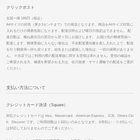
クリックポスト
全国一律 185円（税込）
A4サイズの封筒（厚さ3センチまで）での発送となります。商品をA4サイズ封筒に
入れるだけの簡易包装になります。配達日時および曜日の指定はできません。 配
達日数は、概ね差出日の翌日から翌々日にお届けします。 お届け先の郵便受箱へ
配達します。郵便受箱に入らない場合は、不在配達通知書を差し入れた上で、配達
を行う郵便局へ持ち戻ります。紛失または破損した場合は、一切の保障がありませ
ん。 ※当店ではご利用の際の配送事故に関する苦情は承れません。受領の確認を
ご希望される方、補償を希望される方は、佐川急便・ヤマト運輸での配送をご選択
ください。
支払い方法について
クレジットカード決済（Square）
対応クレジットカードは Visa、Mastercard、American Express、JCB、Diners Clu
b、Discover です。ご利用回数は１回払いのみとなります。分割払い・リボ払いに
は対応しておりませんのでご了承ください。