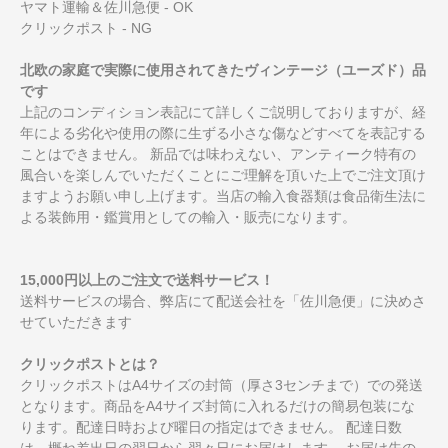
ヤマト運輸＆佐川急便 - OK
クリックポスト - NG
北欧の家庭で実際に使用されてきたヴィンテージ（ユーズド）品
です
上記のコンディション表記にて詳しくご説明しておりますが、経
年による劣化や使用の際に生ずる小さな傷などすべてを表記する
ことはできません。 新品では味わえない、アンティーク特有の
風合いを楽しんでいただくことにご理解を頂いた上でご注文頂け
ますようお願い申し上げます。当店の輸入食器類は食品衛生法に
よる装飾用・鑑賞用としての輸入・販売になります。
15,000円以上のご注文で送料サービス！
送料サービスの場合、弊店にて配送会社を「佐川急便」に決めさ
せていただきます
クリックポストとは？
クリックポストはA4サイズの封筒（厚さ3センチまで）での発送
となります。商品をA4サイズ封筒に入れるだけの簡易包装にな
ります。配達日時および曜日の指定はできません。 配達日数
は、概ね差出日の翌日から翌々日にお届けします。 お届け先の