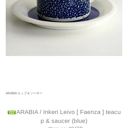
ARABIA カップ＆ソーサー
ARABIA / Inkeri Leivo [ Faenza ] teacu
p & saucer (blue)