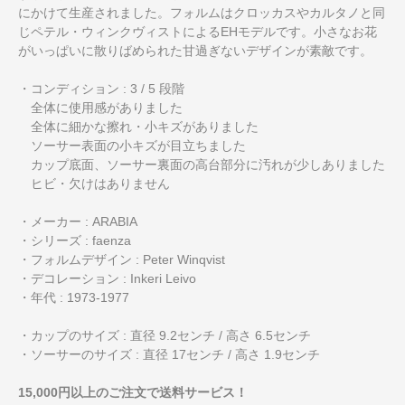
にかけて生産されました。フォルムはクロッカスやカルタノと同
じペテル・ウィンクヴィストによるEHモデルです。小さなお花
がいっぱいに散りばめられた甘過ぎないデザインが素敵です。
・コンディション : 3 / 5 段階
全体に使用感がありました
全体に細かな擦れ・小キズがありました
ソーサー表面の小キズが目立ちました
カップ底面、ソーサー裏面の高台部分に汚れが少しありました
ヒビ・欠けはありません
・メーカー : ARABIA
・シリーズ : faenza
・フォルムデザイン : Peter Winqvist
・デコレーション : Inkeri Leivo
・年代 : 1973-1977
・カップのサイズ : 直径 9.2センチ / 高さ 6.5センチ
・ソーサーのサイズ : 直径 17センチ / 高さ 1.9センチ
15,000円以上のご注文で送料サービス！