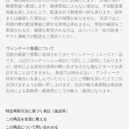
郵便受箱へ配達します。郵便受箱に入らない場合は、不在配達通
知書を差し入れた上で、配達を行う郵便局へ持ち戻ります。紛失
または破損した場合は、一切の保障がありません。 当店ではご
利用の際の配送事故に関する苦情は承れません。受領の確認をご
希望される方、補償を希望される方は、ゆうパック・佐川急便・
ヤマト運輸での配送をご選択ください。
ヴィンテージ食器について
北欧の家庭で実際に使用されてきたヴィンテージ（ユーズド）品
です。上記のコンディション表記にて詳しくご説明しております
が、経年による劣化や使用の際に生ずる小さな傷などすべてを表
記することはできません。 新品では味わえない、アンティーク
特有の風合いを楽しんでいただくことにご理解を頂いた上でご注
文頂けますようお願い申し上げます。当店の輸入食器類は食品衛
生法による装飾用・鑑賞用としての輸入・販売になります。
特定商取引法に基づく表記（返品等）
この商品を友達に教える
この商品について問い合わせる