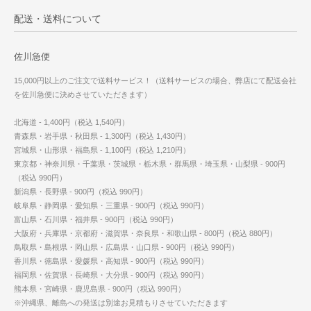
配送・送料について
佐川急便
15,000円以上のご注文で送料サービス！（送料サービスの場合、弊店にて配送会社
を佐川急便に決めさせていただきます）
北海道 - 1,400円（税込 1,540円）
青森県・岩手県・秋田県 - 1,300円（税込 1,430円）
宮城県・山形県・福島県 - 1,100円（税込 1,210円）
東京都・神奈川県・千葉県・茨城県・栃木県・群馬県・埼玉県・山梨県 - 900円
（税込 990円）
新潟県・長野県 - 900円（税込 990円）
岐阜県・静岡県・愛知県・三重県 - 900円（税込 990円）
富山県・石川県・福井県 - 900円（税込 990円）
大阪府・兵庫県・京都府・滋賀県・奈良県・和歌山県 - 800円（税込 880円）
鳥取県・島根県・岡山県・広島県・山口県 - 900円（税込 990円）
香川県・徳島県・愛媛県・高知県 - 900円（税込 990円）
福岡県・佐賀県・長崎県・大分県 - 900円（税込 990円）
熊本県・宮崎県・鹿児島県 - 900円（税込 990円）
※沖縄県、離島への発送は別途お見積もりさせていただきます