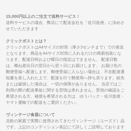
15,000円以上のご注文で送料サービス！
送料サービスの場合、弊店にて配送会社を「佐川急便」に決めさ
せていただきます
クリックポストとは？
クリックポストはA4サイズの封筒（厚さ3センチまで）での発送
となります。商品をA4サイズ封筒に入れるだけの簡易包装にな
ります。配達日時および曜日の指定はできません。 配達日数
は、概ね差出日の翌日から翌々日にお届けします。 お届け先の
郵便受箱へ配達します。郵便受箱に入らない場合は、不在配達通
知書を差し入れた上で、配達を行う郵便局へ持ち戻ります。紛失
または破損した場合は、一切の保障がありません。 当店ではご
利用の際の配送事故に関する苦情は承れません。受領の確認をご
希望される方、補償を希望される方は、ゆうパック・佐川急便・
ヤマト運輸での配送をご選択ください。
ヴィンテージ食器について
北欧の家庭で実際に使用されてきたヴィンテージ（ユーズド）品
です。上記のコンディション表記にて詳しくご説明しております