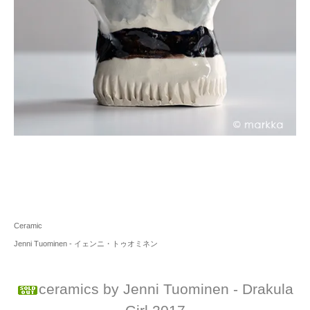
Ceramic
Jenni Tuominen - イェンニ・トゥオミネン
ceramics by Jenni Tuominen - Drakula