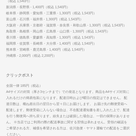
（税込 1,540円）
新潟県・長野県 - 1,400円（税込 1,540円）
岐阜県・静岡県・愛知県・三重県 - 1,300円（税込 1,543円）
富山県・石川県・福井県 - 1,300円（税込 1,543円）
大阪府・兵庫県・京都府・滋賀県・奈良県・和歌山県 - 1,300円（税込 1,543円）
鳥取県・島根県・岡山県・広島県・山口県 - 1,300円（税込 1,543円）
香川県・徳島県・愛媛県・高知県 - 1,300円（税込 1,543円）
福岡県・佐賀県・長崎県・大分県 - 1,400円（税込 1,540円）
熊本県・宮崎県・鹿児島県 - 1,400円（税込 1,540円）
沖縄県 - 2,000円（税込 2,200円）
クリックポスト
全国一律 185円（税込）
A4サイズの封筒（厚さ3センチまで）での発送となります。商品をA4サイズ封筒に
入れるだけの簡易包装になります。配達日時および曜日の指定はできません。 配
達日数は、概ね差出日の翌日から翌々日にお届けします。 お届け先の郵便受箱へ
配達します。郵便受箱に入らない場合は、不在配達通知書を差し入れた上で、配達
を行う郵便局へ持ち戻ります。紛失または破損した場合は、一切の保障がありませ
ん。 ※当店ではご利用の際の配送事故に関する苦情は承れません。受領の確認を
ご希望される方、補償を希望される方は、佐川急便・ヤマト運輸での配送をご選択
ください。