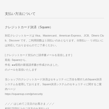
支払い方法について
クレジットカード決済（Square）
対応クレジットカードは Visa、Mastercard、American Express、JCB、Diners Clu
b、Discover です。ご利用回数は１回払いのみとなります。分割払い・リボ払いに
は対応しておりませんのでご了承ください。
[ クレジットカード支払のご請求書メールを送信します ]
宛名: Squareから、
件名: ●●様宛の新規請求書が作成されました、
のメールを送信いたします
当ショップのクレジットカード決済はセキュリティに万全を期すためSquare決済
システムを使用しております。Square決済システムのセキュリティに関するご案
内ページ
https://squareup.com/jp/security
／／／ はじめてご注文のお客さま ／／／
初回1万円以上のご注文のお支払いは