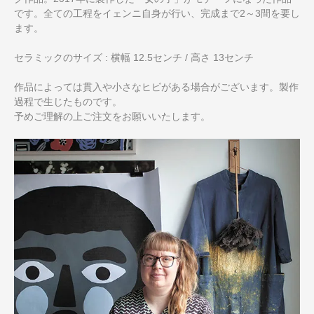
です。全ての工程をイェンニ自身が行い、完成まで2～3間を要し
ます。
セラミックのサイズ : 横幅 12.5センチ / 高さ 13センチ
作品によっては貫入や小さなヒビがある場合がございます。製作
過程で生じたものです。
予めご理解の上ご注文をお願いいたします。