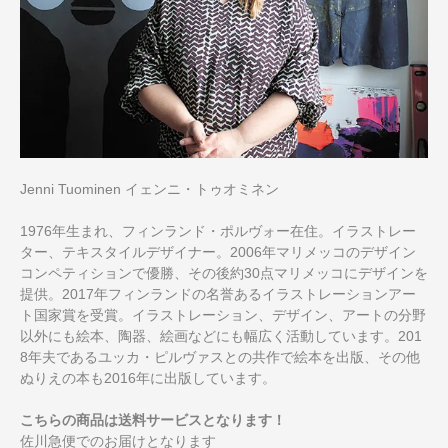
Jenni Tuominen イェンニ・トゥオミネン
1976年生まれ、フィンランド・ポルヴォー在住。イラストレー
ター、テキスタイルデザイナー。2006年マリメッコのデザイン
コンペティションで優勝、その後約30点マリメッコにデザインを
提供。2017年フィンランドの名誉あるイラストレーションアー
ト国家賞を受賞。イラストレーション、デザイン、アートの分野
以外にも絵本、陶器、絵画などにも幅広く活動しています。201
8年夫であるユッカ・ピルヴァスとの共作で絵本を出版、その他
ぬりえの本も2016年に出版しています。
こちらの商品は送料サービスとなります！
佐川急便でのお届けとなります