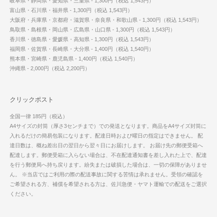
岐阜県・静岡県・愛知県・三重県 - 1,300円（税込 1,543円）
富山県・石川県・福井県 - 1,300円（税込 1,543円）
大阪府・兵庫県・京都府・滋賀県・奈良県・和歌山県 - 1,300円（税込 1,543円）
鳥取県・島根県・岡山県・広島県・山口県 - 1,300円（税込 1,543円）
香川県・徳島県・愛媛県・高知県 - 1,300円（税込 1,543円）
福岡県・佐賀県・長崎県・大分県 - 1,400円（税込 1,540円）
熊本県・宮崎県・鹿児島県 - 1,400円（税込 1,540円）
沖縄県 - 2,000円（税込 2,200円）
クリックポスト
全国一律 185円（税込）
A4サイズの封筒（厚さ3センチまで）での発送となります。商品をA4サイズ封筒に
入れるだけの簡易包装になります。配達日時および曜日の指定はできません。 配
達日数は、概ね差出日の翌日から翌々日にお届けします。 お届け先の郵便受箱へ
配達します。郵便受箱に入らない場合は、不在配達通知書を差し入れた上で、配達
を行う郵便局へ持ち戻ります。紛失または破損した場合は、一切の保障がありませ
ん。 ※当店ではご利用の際の配送事故に関する苦情は承れません。受領の確認を
ご希望される方、補償を希望される方は、佐川急便・ヤマト運輸での配送をご選択
ください。