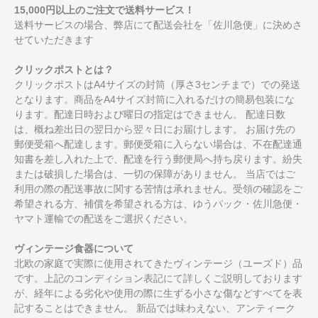
15,000円以上のご注文で送料サービス！
送料サービスの場合、弊店にて配送会社を「佐川急便」に決めさ
せていただきます
クリックポストとは？
クリックポストはA4サイズの封筒（厚さ3センチまで）での発送
となります。商品をA4サイズ封筒に入れるだけの簡易包装にな
ります。配達日時および曜日の指定はできません。 配達日数
は、概ね差出日の翌日から翌々日にお届けします。 お届け先の
郵便受箱へ配達します。郵便受箱に入らない場合は、不在配達通
知書を差し入れた上で、配達を行う郵便局へ持ち戻ります。紛失
または破損した場合は、一切の保障がありません。 当店ではご
利用の際の配送事故に関する苦情は承れません。受領の確認をご
希望される方、補償を希望される方は、ゆうパック・佐川急便・
ヤマト運輸での配送をご選択ください。
ヴィンテージ食器について
北欧の家庭で実際に使用されてきたヴィンテージ（ユーズド）品
です。上記のコンディション表記にて詳しくご説明しております
が、経年による劣化や使用の際に生ずる小さな傷などすべてを表
記することはできません。 新品では味わえない、アンティーク