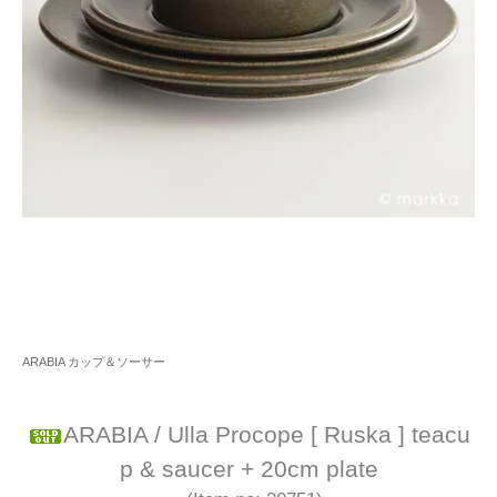
ARABIA カップ＆ソーサー
ARABIA / Ulla Procope [ Ruska ] teacu
p & saucer + 20cm plate