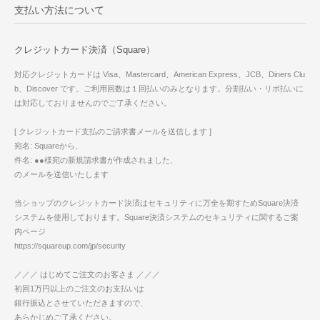
支払い方法について
クレジットカード決済（Square）
対応クレジットカードは Visa、Mastercard、American Express、JCB、Diners Clu
b、Discover です。ご利用回数は１回払いのみとなります。分割払い・リボ払いに
は対応しておりませんのでご了承ください。
[ クレジットカード支払のご請求書メールを送信します ]
宛名: Squareから、
件名: ●●様宛の新規請求書が作成されました、
のメールを送信いたします
当ショップのクレジットカード決済はセキュリティに万全を期すためSquare決済
システムを使用しております。Square決済システムのセキュリティに関するご案
内ページ
https://squareup.com/jp/security
／／／ はじめてご注文のお客さま ／／／
初回1万円以上のご注文のお支払いは
銀行振込とさせていただきますので、
あらかじめご了承ください。