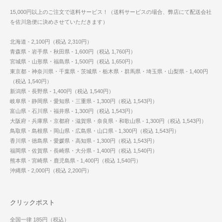
15,000円以上のご注文で送料サービス！（送料サービスの場合、弊店にて配送会社
を佐川急便に決めさせていただきます）
北海道 - 2,100円（税込 2,310円）
青森県・岩手県・秋田県 - 1,600円（税込 1,760円）
宮城県・山形県・福島県 - 1,500円（税込 1,650円）
東京都・神奈川県・千葉県・茨城県・栃木県・群馬県・埼玉県・山梨県 - 1,400円
（税込 1,540円）
新潟県・長野県 - 1,400円（税込 1,540円）
岐阜県・静岡県・愛知県・三重県 - 1,300円（税込 1,543円）
富山県・石川県・福井県 - 1,300円（税込 1,543円）
大阪府・兵庫県・京都府・滋賀県・奈良県・和歌山県 - 1,300円（税込 1,543円）
鳥取県・島根県・岡山県・広島県・山口県 - 1,300円（税込 1,543円）
香川県・徳島県・愛媛県・高知県 - 1,300円（税込 1,543円）
福岡県・佐賀県・長崎県・大分県 - 1,400円（税込 1,540円）
熊本県・宮崎県・鹿児島県 - 1,400円（税込 1,540円）
沖縄県 - 2,000円（税込 2,200円）
クリックポスト
全国一律 185円（税込）