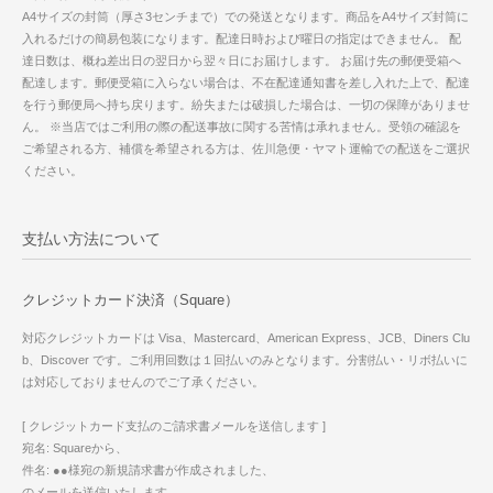
A4サイズの封筒（厚さ3センチまで）での発送となります。商品をA4サイズ封筒に
入れるだけの簡易包装になります。配達日時および曜日の指定はできません。 配
達日数は、概ね差出日の翌日から翌々日にお届けします。 お届け先の郵便受箱へ
配達します。郵便受箱に入らない場合は、不在配達通知書を差し入れた上で、配達
を行う郵便局へ持ち戻ります。紛失または破損した場合は、一切の保障がありませ
ん。 ※当店ではご利用の際の配送事故に関する苦情は承れません。受領の確認を
ご希望される方、補償を希望される方は、佐川急便・ヤマト運輸での配送をご選択
ください。
支払い方法について
クレジットカード決済（Square）
対応クレジットカードは Visa、Mastercard、American Express、JCB、Diners Clu
b、Discover です。ご利用回数は１回払いのみとなります。分割払い・リボ払いに
は対応しておりませんのでご了承ください。
[ クレジットカード支払のご請求書メールを送信します ]
宛名: Squareから、
件名: ●●様宛の新規請求書が作成されました、
のメールを送信いたします