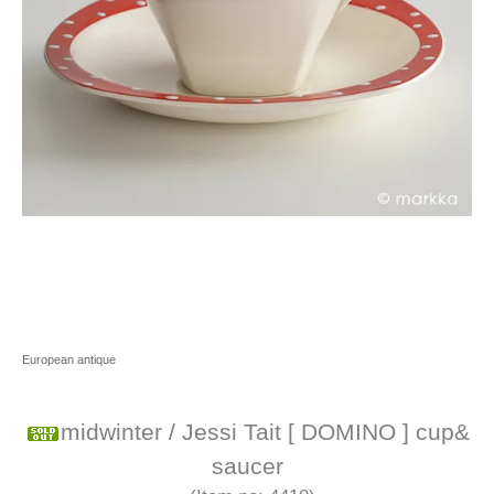
European antique
midwinter / Jessi Tait [ DOMINO ] cup&
saucer