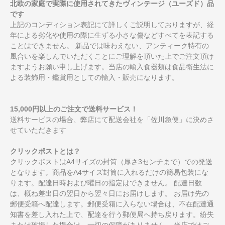
北欧の家庭で実際に使用されてきたヴィンテージ（ユーズド）品
です
上記のコンディション表記にて詳しくご説明しておりますが、経
年による劣化や使用の際に生ずる小さな傷などすべてを表記する
ことはできません。 新品では味わえない、アンティーク特有の
風合いを楽しんでいただくことにご理解を頂いた上でご注文頂け
ますようお願い申し上げます。当店の輸入食器類は食品衛生法に
よる装飾用・鑑賞用としての輸入・販売になります。
15,000円以上のご注文で送料サービス！
送料サービスの場合、弊店にて配送会社を「佐川急便」に決めさ
せていただきます
クリックポストとは？
クリックポストはA4サイズの封筒（厚さ3センチまで）での発送
となります。商品をA4サイズ封筒に入れるだけの簡易包装にな
ります。配達日時および曜日の指定はできません。 配達日数
は、概ね差出日の翌日から翌々日にお届けします。 お届け先の
郵便受箱へ配達します。郵便受箱に入らない場合は、不在配達通
知書を差し入れた上で、配達を行う郵便局へ持ち戻ります。紛失
または破損した場合は、一切の保障がありません。 当店ではご