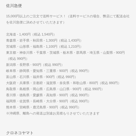
佐川急便
15,000円以上のご注文で送料サービス！（送料サービスの場合、弊店にて配送会社
を佐川急便に決めさせていただきます）
北海道 - 1,400円（税込 1,540円）
青森県・岩手県・秋田県 - 1,300円（税込 1,430円）
宮城県・山形県・福島県 - 1,100円（税込 1,210円）
東京都・神奈川県・千葉県・茨城県・栃木県・群馬県・埼玉県・山梨県 - 900円
（税込 990円）
新潟県・長野県 - 900円（税込 990円）
岐阜県・静岡県・愛知県・三重県 - 900円（税込 990円）
富山県・石川県・福井県 - 900円（税込 990円）
大阪府・兵庫県・京都府・滋賀県・奈良県・和歌山県 - 800円（税込 880円）
鳥取県・島根県・岡山県・広島県・山口県 - 900円（税込 990円）
香川県・徳島県・愛媛県・高知県 - 900円（税込 990円）
福岡県・佐賀県・長崎県・大分県 - 900円（税込 990円）
熊本県・宮崎県・鹿児島県 - 900円（税込 990円）
※沖縄県、離島への発送は別途お見積もりさせていただきます
クロネコヤマト