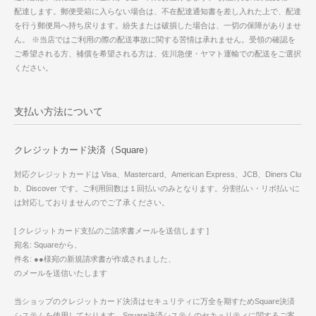
配達します。郵便受箱に入らない場合は、不在配達通知書を差し入れた上で、配達
を行う郵便局へ持ち戻ります。紛失または破損した場合は、一切の保障がありませ
ん。 ※当店ではご利用の際の配送事故に関する苦情は承れません。受領の確認を
ご希望される方、補償を希望される方は、佐川急便・ヤマト運輸での配送をご選択
ください。
支払い方法について
クレジットカード決済（Square）
対応クレジットカードは Visa、Mastercard、American Express、JCB、Diners Clu
b、Discover です。ご利用回数は１回払いのみとなります。分割払い・リボ払いに
は対応しておりませんのでご了承ください。
[ クレジットカード支払のご請求書メールを送信します ]
宛名: Squareから、
件名: ●●様宛の新規請求書が作成されました、
のメールを送信いたします
当ショップのクレジットカード決済はセキュリティに万全を期すためSquare決済
システムを使用しております。Square決済システムのセキュリティに関するご案