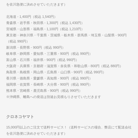
を佐川急便に決めさせていただきます）
北海道 - 1,400円（税込 1,540円）
青森県・岩手県・秋田県 - 1,300円（税込 1,430円）
宮城県・山形県・福島県 - 1,100円（税込 1,210円）
東京都・神奈川県・千葉県・茨城県・栃木県・群馬県・埼玉県・山梨県 - 900円
（税込 990円）
新潟県・長野県 - 900円（税込 990円）
岐阜県・静岡県・愛知県・三重県 - 900円（税込 990円）
富山県・石川県・福井県 - 900円（税込 990円）
大阪府・兵庫県・京都府・滋賀県・奈良県・和歌山県 - 800円（税込 880円）
鳥取県・島根県・岡山県・広島県・山口県 - 900円（税込 990円）
香川県・徳島県・愛媛県・高知県 - 900円（税込 990円）
福岡県・佐賀県・長崎県・大分県 - 900円（税込 990円）
熊本県・宮崎県・鹿児島県 - 900円（税込 990円）
※沖縄県、離島への発送は別途お見積もりさせていただきます
クロネコヤマト
15,000円以上のご注文で送料サービス！（送料サービスの場合、弊店にて配送会社
を佐川急便に決めさせていただきます）