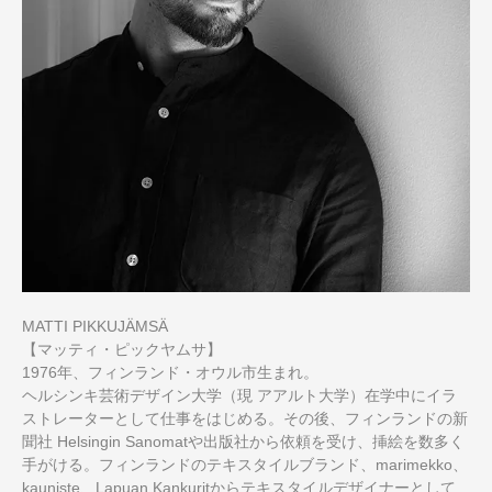
MATTI PIKKUJÄMSÄ
【マッティ・ピックヤムサ】
1976年、フィンランド・オウル市生まれ。
ヘルシンキ芸術デザイン大学（現 アアルト大学）在学中にイラ
ストレーターとして仕事をはじめる。その後、フィンランドの新
聞社 Helsingin Sanomatや出版社から依頼を受け、挿絵を数多く
手がける。フィンランドのテキスタイルブランド、marimekko、
kauniste、Lapuan Kankuritからテキスタイルデザイナーとして