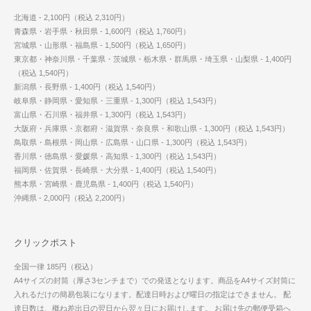
北海道 - 2,100円（税込 2,310円）
青森県・岩手県・秋田県 - 1,600円（税込 1,760円）
宮城県・山形県・福島県 - 1,500円（税込 1,650円）
東京都・神奈川県・千葉県・茨城県・栃木県・群馬県・埼玉県・山梨県 - 1,400円
（税込 1,540円）
新潟県・長野県 - 1,400円（税込 1,540円）
岐阜県・静岡県・愛知県・三重県 - 1,300円（税込 1,543円）
富山県・石川県・福井県 - 1,300円（税込 1,543円）
大阪府・兵庫県・京都府・滋賀県・奈良県・和歌山県 - 1,300円（税込 1,543円）
鳥取県・島根県・岡山県・広島県・山口県 - 1,300円（税込 1,543円）
香川県・徳島県・愛媛県・高知県 - 1,300円（税込 1,543円）
福岡県・佐賀県・長崎県・大分県 - 1,400円（税込 1,540円）
熊本県・宮崎県・鹿児島県 - 1,400円（税込 1,540円）
沖縄県 - 2,000円（税込 2,200円）
クリックポスト
全国一律 185円（税込）
A4サイズの封筒（厚さ3センチまで）での発送となります。商品をA4サイズ封筒に
入れるだけの簡易包装になります。配達日時および曜日の指定はできません。 配
達日数は、概ね差出日の翌日から翌々日にお届けします。 お届け先の郵便受箱へ