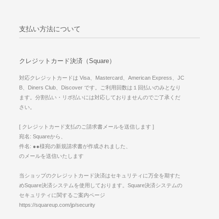
支払い方法について
クレジットカード決済（Square）
対応クレジットカードは Visa、Mastercard、American Express、JC
B、Diners Club、Discover です。ご利用回数は１回払いのみとなり
ます。分割払い・リボ払いには対応しておりませんのでご了承くだ
さい。
[ クレジットカード支払のご請求書メールを送信します ]
宛名: Squareから、
件名: ●●様宛の新規請求書が作成されました、
のメールを送信いたします
当ショップのクレジットカード決済はセキュリティに万全を期すた
めSquare決済システムを使用しております。Square決済システムの
セキュリティに関するご案内ページ
https://squareup.com/jp/security