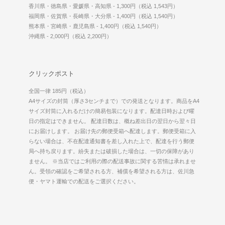
香川県・徳島県・愛媛県・高知県 - 1,300円（税込 1,543円）
福岡県・佐賀県・長崎県・大分県 - 1,400円（税込 1,540円）
熊本県・宮崎県・鹿児島県 - 1,400円（税込 1,540円）
沖縄県 - 2,000円（税込 2,200円）
クリックポスト
全国一律 185円（税込）
A4サイズの封筒（厚さ3センチまで）での発送となります。商品をA4
サイズ封筒に入れるだけの簡易包装になります。配達日時および曜
日の指定はできません。 配達日数は、概ね差出日の翌日から翌々日
にお届けします。 お届け先の郵便受箱へ配達します。郵便受箱に入
らない場合は、不在配達通知書を差し入れた上で、配達を行う郵便
局へ持ち戻ります。紛失または破損した場合は、一切の保障があり
ません。 ※当店ではご利用の際の配送事故に関する苦情は承れませ
ん。受領の確認をご希望される方、補償を希望される方は、佐川急
便・ヤマト運輸での配送をご選択ください。