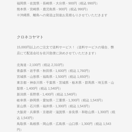
福岡県・佐賀県・長崎県・大分県 - 900円（税込 990円）
熊本県・宮崎県・鹿児島県 - 900円（税込 990円）
※沖縄県、離島への発送は別途お見積もりさせていただきます
クロネコヤマト
15,000円以上のご注文で送料サービス！（送料サービスの場合、弊
店にて配送会社を佐川急便に決めさせていただきます）
北海道 - 2,100円（税込 2,310円）
青森県・岩手県・秋田県 - 1,600円（税込 1,760円）
宮城県・山形県・福島県 - 1,500円（税込 1,650円）
東京都・神奈川県・千葉県・茨城県・栃木県・群馬県・埼玉県・山
梨県 - 1,400円（税込 1,540円）
新潟県・長野県 - 1,400円（税込 1,540円）
岐阜県・静岡県・愛知県・三重県 - 1,300円（税込 1,543円）
富山県・石川県・福井県 - 1,300円（税込 1,543円）
大阪府・兵庫県・京都府・滋賀県・奈良県・和歌山県 - 1,300円（税
込 1,543円）
鳥取県・島根県・岡山県・広島県・山口県 - 1,300円（税込 1,543
円）