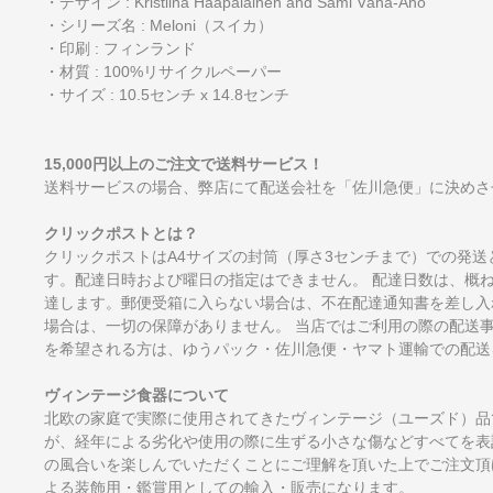
・デザイン : Kristiina Haapalainen and Sami Vähä-Aho
・シリーズ名 : Meloni（スイカ）
・印刷 : フィンランド
・材質 : 100%リサイクルペーパー
・サイズ : 10.5センチ x 14.8センチ
15,000円以上のご注文で送料サービス！
送料サービスの場合、弊店にて配送会社を「佐川急便」に決めさ
クリックポストとは？
クリックポストはA4サイズの封筒（厚さ3センチまで）での発送
す。配達日時および曜日の指定はできません。 配達日数は、概
達します。郵便受箱に入らない場合は、不在配達通知書を差し入
場合は、一切の保障がありません。 当店ではご利用の際の配送
を希望される方は、ゆうパック・佐川急便・ヤマト運輸での配送
ヴィンテージ食器について
北欧の家庭で実際に使用されてきたヴィンテージ（ユーズド）品
が、経年による劣化や使用の際に生ずる小さな傷などすべてを表
の風合いを楽しんでいただくことにご理解を頂いた上でご注文頂
よる装飾用・鑑賞用としての輸入・販売になります。