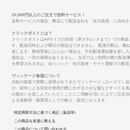
15,000円以上のご注文で送料サービス！
送料サービスの場合、弊店にて配送会社を「佐川急便」に決めさ
クリックポストとは？
クリックポストはA4サイズの封筒（厚さ3センチまで）での発送
す。配達日時および曜日の指定はできません。 配達日数は、概
達します。郵便受箱に入らない場合は、不在配達通知書を差し入
場合は、一切の保障がありません。 当店ではご利用の際の配送
を希望される方は、ゆうパック・佐川急便・ヤマト運輸での配送
ヴィンテージ食器について
北欧の家庭で実際に使用されてきたヴィンテージ（ユーズド）品
が、経年による劣化や使用の際に生ずる小さな傷などすべてを表
の風合いを楽しんでいただくことにご理解を頂いた上でご注文頂
よる装飾用・鑑賞用としての輸入・販売になります。
特定商取引法に基づく表記（返品等）
この商品を友達に教える
この商品について問い合わせる