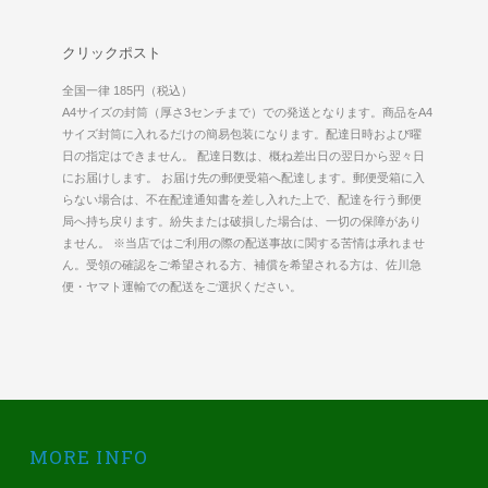
クリックポスト
全国一律 185円（税込）
A4サイズの封筒（厚さ3センチまで）での発送となります。商品をA4
サイズ封筒に入れるだけの簡易包装になります。配達日時および曜
日の指定はできません。 配達日数は、概ね差出日の翌日から翌々日
にお届けします。 お届け先の郵便受箱へ配達します。郵便受箱に入
らない場合は、不在配達通知書を差し入れた上で、配達を行う郵便
局へ持ち戻ります。紛失または破損した場合は、一切の保障があり
ません。 ※当店ではご利用の際の配送事故に関する苦情は承れませ
ん。受領の確認をご希望される方、補償を希望される方は、佐川急
便・ヤマト運輸での配送をご選択ください。
MORE INFO