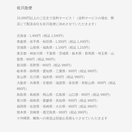
佐川急便
15,000円以上のご注文で送料サービス！（送料サービスの場合、弊
店にて配送会社を佐川急便に決めさせていただきます）
北海道 - 1,400円（税込 1,540円）
青森県・岩手県・秋田県 - 1,300円（税込 1,430円）
宮城県・山形県・福島県 - 1,100円（税込 1,210円）
東京都・神奈川県・千葉県・茨城県・栃木県・群馬県・埼玉県・山
梨県 - 900円（税込 990円）
新潟県・長野県 - 900円（税込 990円）
岐阜県・静岡県・愛知県・三重県 - 900円（税込 990円）
富山県・石川県・福井県 - 900円（税込 990円）
大阪府・兵庫県・京都府・滋賀県・奈良県・和歌山県 - 800円（税込
880円）
鳥取県・島根県・岡山県・広島県・山口県 - 900円（税込 990円）
香川県・徳島県・愛媛県・高知県 - 900円（税込 990円）
福岡県・佐賀県・長崎県・大分県 - 900円（税込 990円）
熊本県・宮崎県・鹿児島県 - 900円（税込 990円）
※沖縄県、離島への発送は別途お見積もりさせていただきます