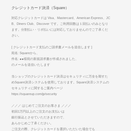
クレジットカード決済（Square）
対応クレジットカードは Visa、Mastercard、American Express、JC
B、Diners Club、Discover です。ご利用回数は１回払いのみとなり
ます。分割払い・リボ払いには対応しておりませんのでご了承くだ
さい。
[ クレジットカード支払のご請求書メールを送信します ]
宛名: Squareから、
件名: ●●様宛の新規請求書が作成されました、
のメールを送信いたします
当ショップのクレジットカード決済はセキュリティに万全を期すた
めSquare決済システムを使用しております。Square決済システムの
セキュリティに関するご案内ページ
https://squareup.com/jp/security
／／／ はじめてご注文のお客さま ／／／
初回1万円以上のご注文のお支払いは
銀行振込とさせていただきますので、
あらかじめご了承ください。
ご注文の際、クレジットカードを選択いただいた場合でも