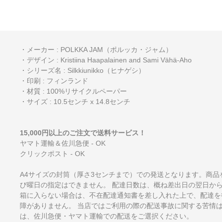
・メーカー : POLKKA JAM（ポルッカ・ジャム）
・デザイン : Kristiina Haapalainen and Sami Vähä-Aho
・シリーズ名 : Silkkiunikko（ヒナゲシ）
・印刷 : フィンランド
・材質 : 100%リサイクルペーパー
・サイズ : 10.5センチ x 14.8センチ
15,000円以上のご注文で送料サービス！
ヤマト運輸＆佐川急便 - OK
クリックポスト - OK
A4サイズの封筒（厚さ3センチまで）での発送となります。商品
び曜日の指定はできません。 配達日数は、概ね差出日の翌日か
箱に入らない場合は、不在配達通知書を差し入れた上で、配達を
障がありません。 当店ではご利用の際の配送事故に関する苦情
は、佐川急便・ヤマト運輸での配送をご選択ください。