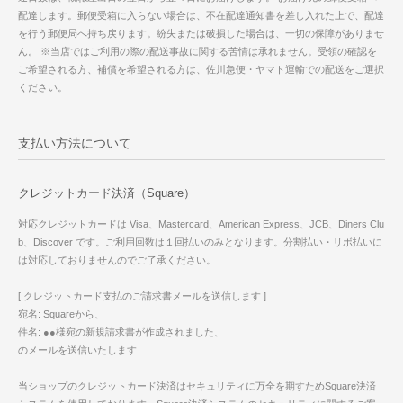
配達します。郵便受箱に入らない場合は、不在配達通知書を差し入れた上で、配達
を行う郵便局へ持ち戻ります。紛失または破損した場合は、一切の保障がありませ
ん。 ※当店ではご利用の際の配送事故に関する苦情は承れません。受領の確認を
ご希望される方、補償を希望される方は、佐川急便・ヤマト運輸での配送をご選択
ください。
支払い方法について
クレジットカード決済（Square）
対応クレジットカードは Visa、Mastercard、American Express、JCB、Diners Clu
b、Discover です。ご利用回数は１回払いのみとなります。分割払い・リボ払いに
は対応しておりませんのでご了承ください。
[ クレジットカード支払のご請求書メールを送信します ]
宛名: Squareから、
件名: ●●様宛の新規請求書が作成されました、
のメールを送信いたします
当ショップのクレジットカード決済はセキュリティに万全を期すためSquare決済