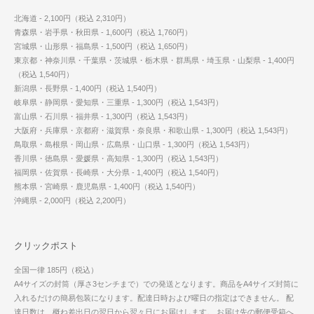
北海道 - 2,100円（税込 2,310円）
青森県・岩手県・秋田県 - 1,600円（税込 1,760円）
宮城県・山形県・福島県 - 1,500円（税込 1,650円）
東京都・神奈川県・千葉県・茨城県・栃木県・群馬県・埼玉県・山梨県 - 1,400円
（税込 1,540円）
新潟県・長野県 - 1,400円（税込 1,540円）
岐阜県・静岡県・愛知県・三重県 - 1,300円（税込 1,543円）
富山県・石川県・福井県 - 1,300円（税込 1,543円）
大阪府・兵庫県・京都府・滋賀県・奈良県・和歌山県 - 1,300円（税込 1,543円）
鳥取県・島根県・岡山県・広島県・山口県 - 1,300円（税込 1,543円）
香川県・徳島県・愛媛県・高知県 - 1,300円（税込 1,543円）
福岡県・佐賀県・長崎県・大分県 - 1,400円（税込 1,540円）
熊本県・宮崎県・鹿児島県 - 1,400円（税込 1,540円）
沖縄県 - 2,000円（税込 2,200円）
クリックポスト
全国一律 185円（税込）
A4サイズの封筒（厚さ3センチまで）での発送となります。商品をA4サイズ封筒に
入れるだけの簡易包装になります。配達日時および曜日の指定はできません。 配
達日数は、概ね差出日の翌日から翌々日にお届けします。 お届け先の郵便受箱へ